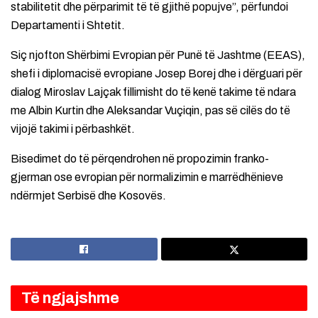
stabilitetit dhe përparimit të të gjithë popujve”, përfundoi
Departamenti i Shtetit.
Siç njofton Shërbimi Evropian për Punë të Jashtme (EEAS),
shefi i diplomacisë evropiane Josep Borej dhe i dërguari për
dialog Miroslav Lajçak fillimisht do të kenë takime të ndara
me Albin Kurtin dhe Aleksandar Vuçiqin, pas së cilës do të
vijojë takimi i përbashkët.
Bisedimet do të përqendrohen në propozimin franko-
gjerman ose evropian për normalizimin e marrëdhënieve
ndërmjet Serbisë dhe Kosovës.
Të ngjajshme