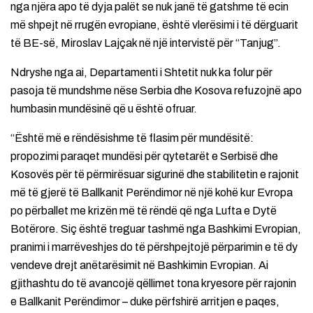
nga njëra apo të dyja palët se nuk janë të gatshme të ecin
më shpejt në rrugën evropiane, është vlerësimi i të dërguarit
të BE-së, Miroslav Lajçak në një intervistë për “Tanjug”.
Ndryshe nga ai, Departamenti i Shtetit nuk ka folur për
pasoja të mundshme nëse Serbia dhe Kosova refuzojnë apo
humbasin mundësinë që u është ofruar.
“Është më e rëndësishme të flasim për mundësitë:
propozimi paraqet mundësi për qytetarët e Serbisë dhe
Kosovës për të përmirësuar sigurinë dhe stabilitetin e rajonit
më të gjerë të Ballkanit Perëndimor në një kohë kur Evropa
po përballet me krizën më të rëndë që nga Lufta e Dytë
Botërore. Siç është treguar tashmë nga Bashkimi Evropian,
pranimi i marrëveshjes do të përshpejtojë përparimin e të dy
vendeve drejt anëtarësimit në Bashkimin Evropian. Ai
gjithashtu do të avancojë qëllimet tona kryesore për rajonin
e Ballkanit Perëndimor – duke përfshirë arritjen e paqes,