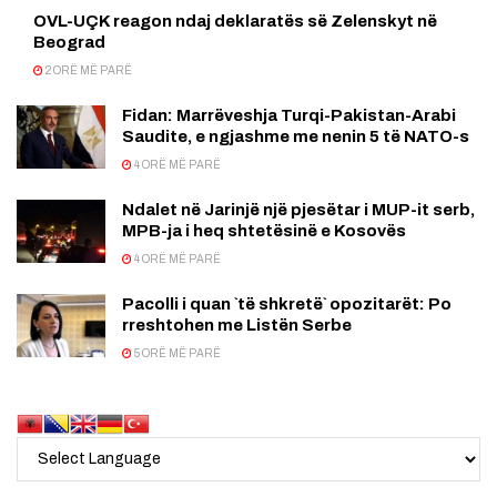
OVL-UÇK reagon ndaj deklaratës së Zelenskyt në
Beograd
2 ORË MË PARË
Fidan: Marrëveshja Turqi-Pakistan-Arabi
Saudite, e ngjashme me nenin 5 të NATO-s
4 ORË MË PARË
Ndalet në Jarinjë një pjesëtar i MUP-it serb,
MPB-ja i heq shtetësinë e Kosovës
4 ORË MË PARË
Pacolli i quan `të shkretë` opozitarët: Po
rreshtohen me Listën Serbe
5 ORË MË PARË