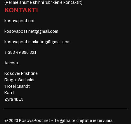
(Për më shumë shihni rubrikën e kontaktit)
KONTAKTI
kosovapost.net
kosovapost.net@gmail.com
kosovapost.marketing@gmail.com
+ 383 49 890 321
Adresa:
Kosovë/ Prishtinë
Rruga: Garibaldi;
‘Hotel Grand’;
Kati II
Zyra nr. 13
© 2023 KosovaPost.net - Të gjitha të drejtat e rezervuara.