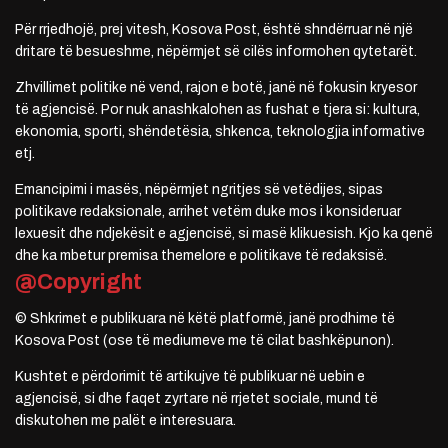
Për rrjedhojë, prej vitesh, Kosova Post, është shndërruar në një
dritare të besueshme, nëpërmjet së cilës informohen qytetarët.
Zhvillimet politike në vend, rajon e botë, janë në fokusin kryesor
të agjencisë. Por nuk anashkalohen as fushat e tjera si: kultura,
ekonomia, sporti, shëndetësia, shkenca, teknologjia informative
etj.
Emancipimi i masës, nëpërmjet ngritjes së vetëdijes, sipas
politikave redaksionale, arrihet vetëm duke mos i konsideruar
lexuesit dhe ndjekësit e agjencisë, si masë klikuesish. Kjo ka qenë
dhe ka mbetur premisa themelore e politikave të redaksisë.
@Copyright
© Shkrimet e publikuara në këtë platformë, janë prodhime të
Kosova Post (ose të mediumeve me të cilat bashkëpunon).
Kushtet e përdorimit të artikujve të publikuar në uebin e
agjencisë, si dhe faqet zyrtare në rrjetet sociale, mund të
diskutohen me palët e interesuara.