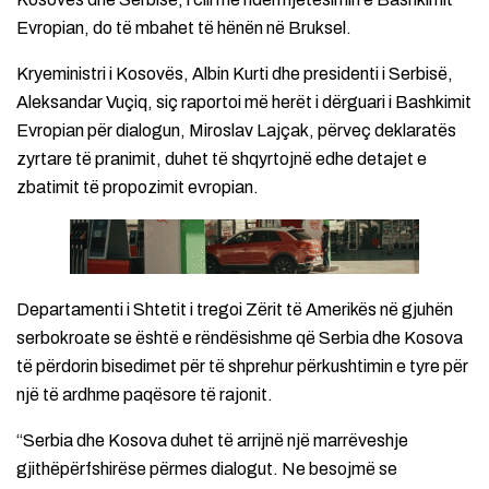
Evropian, do të mbahet të hënën në Bruksel.
Kryeministri i Kosovës, Albin Kurti dhe presidenti i Serbisë,
Aleksandar Vuçiq, siç raportoi më herët i dërguari i Bashkimit
Evropian për dialogun, Miroslav Lajçak, përveç deklaratës
zyrtare të pranimit, duhet të shqyrtojnë edhe detajet e
zbatimit të propozimit evropian.
Departamenti i Shtetit i tregoi Zërit të Amerikës në gjuhën
serbokroate se është e rëndësishme që Serbia dhe Kosova
të përdorin bisedimet për të shprehur përkushtimin e tyre për
një të ardhme paqësore të rajonit.
“Serbia dhe Kosova duhet të arrijnë një marrëveshje
gjithëpërfshirëse përmes dialogut. Ne besojmë se