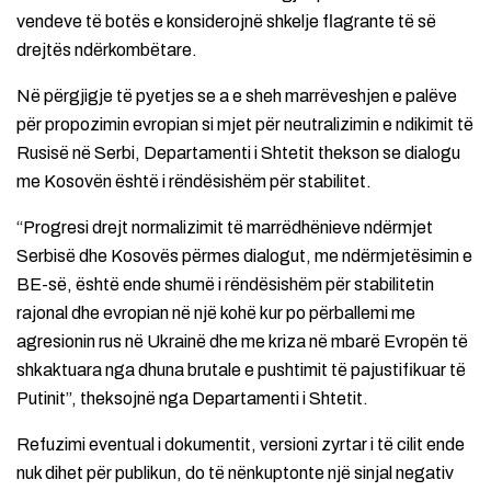
vendeve të botës e konsiderojnë shkelje flagrante të së
drejtës ndërkombëtare.
Në përgjigje të pyetjes se a e sheh marrëveshjen e palëve
për propozimin evropian si mjet për neutralizimin e ndikimit të
Rusisë në Serbi, Departamenti i Shtetit thekson se dialogu
me Kosovën është i rëndësishëm për stabilitet.
“Progresi drejt normalizimit të marrëdhënieve ndërmjet
Serbisë dhe Kosovës përmes dialogut, me ndërmjetësimin e
BE-së, është ende shumë i rëndësishëm për stabilitetin
rajonal dhe evropian në një kohë kur po përballemi me
agresionin rus në Ukrainë dhe me kriza në mbarë Evropën të
shkaktuara nga dhuna brutale e pushtimit të pajustifikuar të
Putinit”, theksojnë nga Departamenti i Shtetit.
Refuzimi eventual i dokumentit, versioni zyrtar i të cilit ende
nuk dihet për publikun, do të nënkuptonte një sinjal negativ