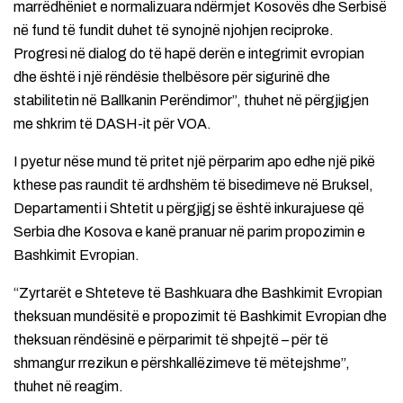
marrëdhëniet e normalizuara ndërmjet Kosovës dhe Serbisë
në fund të fundit duhet të synojnë njohjen reciproke.
Progresi në dialog do të hapë derën e integrimit evropian
dhe është i një rëndësie thelbësore për sigurinë dhe
stabilitetin në Ballkanin Perëndimor”, thuhet në përgjigjen
me shkrim të DASH-it për VOA.
I pyetur nëse mund të pritet një përparim apo edhe një pikë
kthese pas raundit të ardhshëm të bisedimeve në Bruksel,
Departamenti i Shtetit u përgjigj se është inkurajuese që
Serbia dhe Kosova e kanë pranuar në parim propozimin e
Bashkimit Evropian.
“Zyrtarët e Shteteve të Bashkuara dhe Bashkimit Evropian
theksuan mundësitë e propozimit të Bashkimit Evropian dhe
theksuan rëndësinë e përparimit të shpejtë – për të
shmangur rrezikun e përshkallëzimeve të mëtejshme”,
thuhet në reagim.