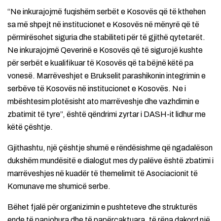
“Ne inkurajojmë fuqishëm serbët e Kosovës që të kthehen
sa më shpejt në institucionet e Kosovës në mënyrë që të
përmirësohet siguria dhe stabiliteti për të gjithë qytetarët.
Ne inkurajojmë Qeverinë e Kosovës që të sigurojë kushte
për serbët e kualifikuar të Kosovës që ta bëjnë këtë pa
vonesë. Marrëveshjet e Brukselit parashikonin integrimin e
serbëve të Kosovës në institucionet e Kosovës. Ne i
mbështesim plotësisht ato marrëveshje dhe vazhdimin e
zbatimit të tyre”, është qëndrimi zyrtar i DASH-it lidhur me
këtë çështje.
Gjithashtu, një çështje shumë e rëndësishme që ngadalëson
dukshëm mundësitë e dialogut mes dy palëve është zbatimi i
marrëveshjes në kuadër të themelimit të Asociacionit të
Komunave me shumicë serbe.
Bëhet fjalë për organizimin e pushteteve dhe strukturës
ende të panjohura dhe të papërcaktuara, të rëna dakord një