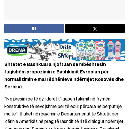
Shtetet e Bashkuara njoftuan se mbështesin
fuqishëm propozimin e Bashkimit Evropian për
normalizimin e marrëdhënieve ndërmjet Kosovës dhe
Serbisë.
“Ne presim që të dy liderët t’i qasen takimit në frymën
konstruktive të nevojshme për të ecur përpara në përputhje
me të”, thuhet në reagimin e Departamentit të Shtetit për
Zërin e Amerikës në prag të raundit të ri të dialogut ndërmjet
Kosovës dhe Serbisë, i cili me ndërmjetësimin e Bashkimit