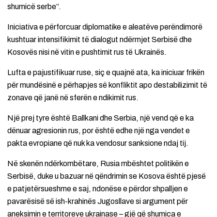
shumicë serbe”.
Iniciativa e përforcuar diplomatike e aleatëve perëndimorë
kushtuar intensifikimit të dialogut ndërmjet Serbisë dhe
Kosovës nisi në vitin e pushtimit rus të Ukrainës.
Lufta e pajustifikuar ruse, siç e quajnë ata, ka iniciuar frikën
për mundësinë e përhapjes së konfliktit apo destabilizimit të
zonave që janë në sferën e ndikimit rus.
Një prej tyre është Ballkani dhe Serbia, një vend që e ka
dënuar agresionin rus, por është edhe një nga vendet e
pakta evropiane që nuk ka vendosur sanksione ndaj tij.
Në skenën ndërkombëtare, Rusia mbështet politikën e
Serbisë, duke u bazuar në qëndrimin se Kosova është pjesë
e patjetërsueshme e saj, ndonëse e përdor shpalljen e
pavarësisë së ish-krahinës Jugosllave si argument për
aneksimin e territoreve ukrainase – gjë që shumica e