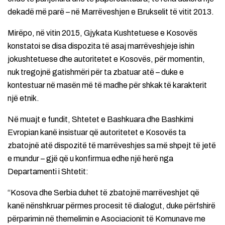
dekadë më parë – në Marrëveshjen e Brukselit të vitit 2013.
Mirëpo, në vitin 2015, Gjykata Kushtetuese e Kosovës
konstatoi se disa dispozita të asaj marrëveshjeje ishin
jokushtetuese dhe autoritetet e Kosovës, për momentin,
nuk tregojnë gatishmëri për ta zbatuar atë – duke e
kontestuar në masën më të madhe për shkak të karakterit
një etnik.
Në muajt e fundit, Shtetet e Bashkuara dhe Bashkimi
Evropian kanë insistuar që autoritetet e Kosovës ta
zbatojnë atë dispozitë të marrëveshjes sa më shpejt të jetë
e mundur – gjë që u konfirmua edhe një herë nga
Departamenti i Shtetit:
“Kosova dhe Serbia duhet të zbatojnë marrëveshjet që
kanë nënshkruar përmes procesit të dialogut, duke përfshirë
përparimin në themelimin e Asociacionit të Komunave me