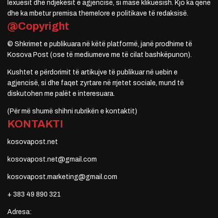
lexuesit dhe ndjekësit e agjencisë, si masë klikuesish. Kjo ka qenë
dhe ka mbetur premisa themelore e politikave të redaksisë.
@Copyright
© Shkrimet e publikuara në këtë platformë, janë prodhime të
Kosova Post (ose të mediumeve me të cilat bashkëpunon).
Kushtet e përdorimit të artikujve të publikuar në uebin e
agjencisë, si dhe faqet zyrtare në rrjetet sociale, mund të
diskutohen me palët e interesuara.
(Për më shumë shihni rubrikën e kontaktit)
KONTAKTI
kosovapost.net
kosovapost.net@gmail.com
kosovapost.marketing@gmail.com
+ 383 49 890 321
Adresa: