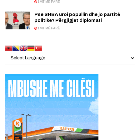
1 VIT MË PARË
Pse SHBA uroi popullin dhe jo partitë
politike? Përgjigjet diplomati
1 VIT MË PARË