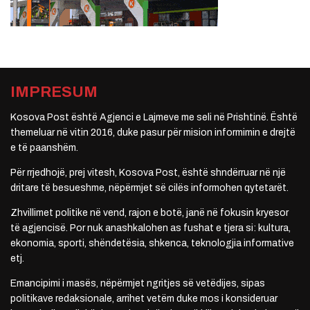
IMPRESUM
Kosova Post është Agjenci e Lajmeve me seli në Prishtinë. Është
themeluar në vitin 2016, duke pasur për mision informimin e drejtë
e të paanshëm.
Për rrjedhojë, prej vitesh, Kosova Post, është shndërruar në një
dritare të besueshme, nëpërmjet së cilës informohen qytetarët.
Zhvillimet politike në vend, rajon e botë, janë në fokusin kryesor
të agjencisë. Por nuk anashkalohen as fushat e tjera si: kultura,
ekonomia, sporti, shëndetësia, shkenca, teknologjia informative
etj.
Emancipimi i masës, nëpërmjet ngritjes së vetëdijes, sipas
politikave redaksionale, arrihet vetëm duke mos i konsideruar