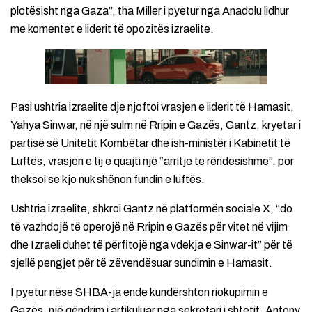
plotësisht nga Gaza”, tha Miller i pyetur nga Anadolu lidhur
me komentet e liderit të opozitës izraelite.
Pasi ushtria izraelite dje njoftoi vrasjen e liderit të Hamasit,
Yahya Sinwar, në një sulm në Rripin e Gazës, Gantz, kryetar i
partisë së Unitetit Kombëtar dhe ish-ministër i Kabinetit të
Luftës, vrasjen e tij e quajti një “arritje të rëndësishme”, por
theksoi se kjo nuk shënon fundin e luftës.
Ushtria izraelite, shkroi Gantz në platformën sociale X, “do
të vazhdojë të operojë në Rripin e Gazës për vitet në vijim
dhe Izraeli duhet të përfitojë nga vdekja e Sinwar-it” për të
sjellë pengjet për të zëvendësuar sundimin e Hamasit.
I pyetur nëse SHBA-ja ende kundërshton riokupimin e
Gazës, një qëndrim i artikuluar nga sekretari i shtetit, Antony