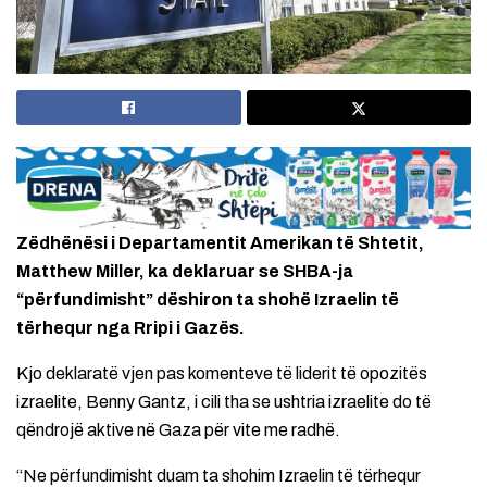
Zëdhënësi i Departamentit Amerikan të Shtetit,
Matthew Miller, ka deklaruar se SHBA-ja
“përfundimisht” dëshiron ta shohë Izraelin të
tërhequr nga Rripi i Gazës.
Kjo deklaratë vjen pas komenteve të liderit të opozitës
izraelite, Benny Gantz, i cili tha se ushtria izraelite do të
qëndrojë aktive në Gaza për vite me radhë.
“Ne përfundimisht duam ta shohim Izraelin të tërhequr