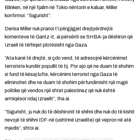
Blinken, në një fjalim në Tokio nëntorin e kaluar, Miller
konfirmoi: “Sigurisht”.
Derisa Miller nuk pranoi t’i përgjigjet drejtpërdrejtë
komenteve të Gantz-it, ai përsëriti se SHBA-ja dëshiron që
Izraeli të tërhiqet plotësisht nga Gaza.
“Ata kanë të drejtë, si çdo vend, të adresojnë kërcënimet
terroriste kundër popullit të tij. Por ajo që ne duam të shohim
si fund të kësaj lufte, kërcënimi terrorist nga Gaza të
eliminohet dhe ne duam të shohim përfundimisht një rrugë
politike që vendos një shtet palestinez që nuk është
armiqësor ndaj Izraelit”, tha ai.
“Sigurisht, ju nuk do të dëshironit të shihni dhe nuk do të kishit
nevojë të shihni IDF-në (ushtrinë izraelite) që vepron në atë
mjedis”, shtoi ai.