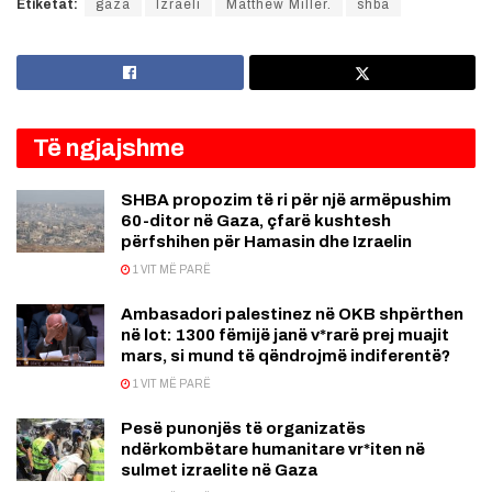
Etiketat:
gaza
Izraeli
Matthew Miller.
shba
Të ngjajshme
SHBA propozim të ri për një armëpushim
60-ditor në Gaza, çfarë kushtesh
përfshihen për Hamasin dhe Izraelin
1 VIT MË PARË
Ambasadori palestinez në OKB shpërthen
në lot: 1300 fëmijë janë v*rarë prej muajit
mars, si mund të qëndrojmë indiferentë?
1 VIT MË PARË
Pesë punonjës të organizatës
ndërkombëtare humanitare vr*iten në
sulmet izraelite në Gaza