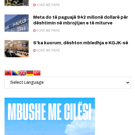
4 ORË MË PARË
Meta do të paguajë 942 milionë dollarë për
dështimin në mbrojtjen e të miturve
5 ORË MË PARË
S’ka kuorum, dështon mbledhja e KGJK-së
5 ORË MË PARË