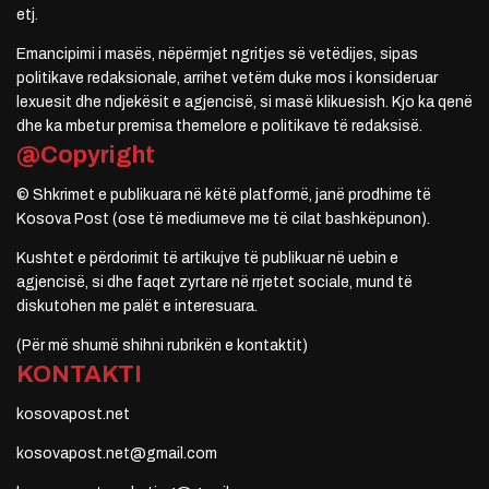
etj.
Emancipimi i masës, nëpërmjet ngritjes së vetëdijes, sipas
politikave redaksionale, arrihet vetëm duke mos i konsideruar
lexuesit dhe ndjekësit e agjencisë, si masë klikuesish. Kjo ka qenë
dhe ka mbetur premisa themelore e politikave të redaksisë.
@Copyright
© Shkrimet e publikuara në këtë platformë, janë prodhime të
Kosova Post (ose të mediumeve me të cilat bashkëpunon).
Kushtet e përdorimit të artikujve të publikuar në uebin e
agjencisë, si dhe faqet zyrtare në rrjetet sociale, mund të
diskutohen me palët e interesuara.
(Për më shumë shihni rubrikën e kontaktit)
KONTAKTI
kosovapost.net
kosovapost.net@gmail.com