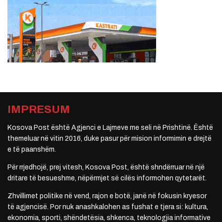
IMPRESUM
Kosova Post është Agjenci e Lajmeve me seli në Prishtinë. Është
themeluar në vitin 2016, duke pasur për mision informimin e drejtë
e të paanshëm.
Për rrjedhojë, prej vitesh, Kosova Post, është shndërruar në një
dritare të besueshme, nëpërmjet së cilës informohen qytetarët.
Zhvillimet politike në vend, rajon e botë, janë në fokusin kryesor
të agjencisë. Por nuk anashkalohen as fushat e tjera si: kultura,
ekonomia, sporti, shëndetësia, shkenca, teknologjia informative