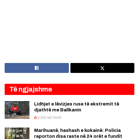
Të ngjajshme
Lidhjet e lëvizjes ruse të ekstremit të
djathtë me Ballkanin
2 ORË MË PARË
Marihuanë, hashash e kokainë: Policia
raporton disa raste në 24 orët e fundit