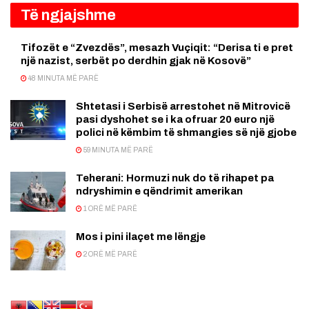
Të ngjajshme
Tifozët e “Zvezdës”, mesazh Vuçiqit: “Derisa ti e pret
një nazist, serbët po derdhin gjak në Kosovë”
48 MINUTA MË PARË
Shtetasi i Serbisë arrestohet në Mitrovicë
pasi dyshohet se i ka ofruar 20 euro një
polici në këmbim të shmangies së një gjobe
59 MINUTA MË PARË
Teherani: Hormuzi nuk do të rihapet pa
ndryshimin e qëndrimit amerikan
1 ORË MË PARË
Mos i pini ilaçet me lëngje
2 ORË MË PARË