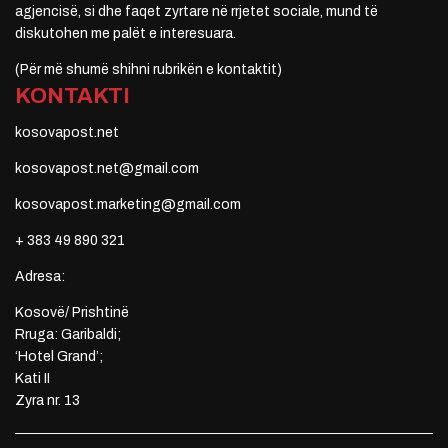
agjencisë, si dhe faqet zyrtare në rrjetet sociale, mund të
diskutohen me palët e interesuara.
(Për më shumë shihni rubrikën e kontaktit)
KONTAKTI
kosovapost.net
kosovapost.net@gmail.com
kosovapost.marketing@gmail.com
+ 383 49 890 321
Adresa:
Kosovë/ Prishtinë
Rruga: Garibaldi;
‘Hotel Grand’;
Kati II
Zyra nr. 13