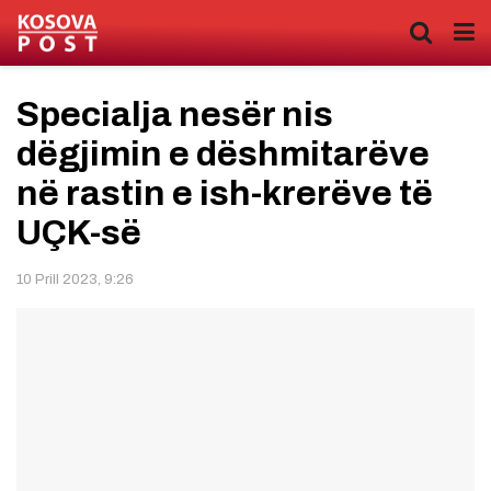
Specialja nesër nis
dëgjimin e dëshmitarëve
në rastin e ish-krerëve të
UÇK-së
10 Prill 2023, 9:26