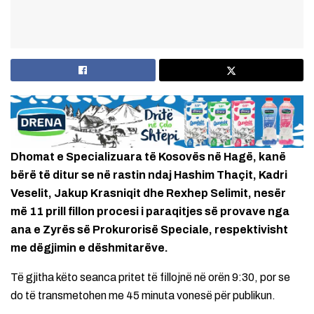
Dhomat e Specializuara të Kosovës në Hagë, kanë
bërë të ditur se në rastin ndaj Hashim Thaçit, Kadri
Veselit, Jakup Krasniqit dhe Rexhep Selimit, nesër
më 11 prill fillon procesi i paraqitjes së provave nga
ana e Zyrës së Prokurorisë Speciale, respektivisht
me dëgjimin e dëshmitarëve.
Të gjitha këto seanca pritet të fillojnë në orën 9:30, por se
do të transmetohen me 45 minuta vonesë për publikun.