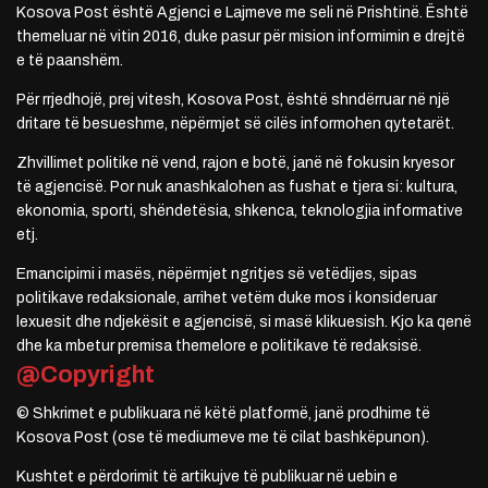
Kosova Post është Agjenci e Lajmeve me seli në Prishtinë. Është
themeluar në vitin 2016, duke pasur për mision informimin e drejtë
e të paanshëm.
Për rrjedhojë, prej vitesh, Kosova Post, është shndërruar në një
dritare të besueshme, nëpërmjet së cilës informohen qytetarët.
Zhvillimet politike në vend, rajon e botë, janë në fokusin kryesor
të agjencisë. Por nuk anashkalohen as fushat e tjera si: kultura,
ekonomia, sporti, shëndetësia, shkenca, teknologjia informative
etj.
Emancipimi i masës, nëpërmjet ngritjes së vetëdijes, sipas
politikave redaksionale, arrihet vetëm duke mos i konsideruar
lexuesit dhe ndjekësit e agjencisë, si masë klikuesish. Kjo ka qenë
dhe ka mbetur premisa themelore e politikave të redaksisë.
@Copyright
© Shkrimet e publikuara në këtë platformë, janë prodhime të
Kosova Post (ose të mediumeve me të cilat bashkëpunon).
Kushtet e përdorimit të artikujve të publikuar në uebin e