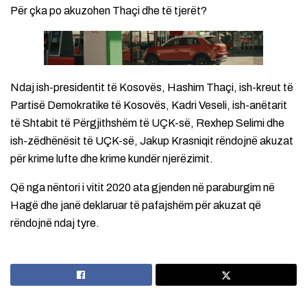
Për çka po akuzohen Thaçi dhe të tjerët?
Ndaj ish-presidentit të Kosovës, Hashim Thaçi, ish-kreut të
Partisë Demokratike të Kosovës, Kadri Veseli, ish-anëtarit
të Shtabit të Përgjithshëm të UÇK-së, Rexhep Selimi dhe
ish-zëdhënësit të UÇK-së, Jakup Krasniqit rëndojnë akuzat
për krime lufte dhe krime kundër njerëzimit.
Që nga nëntori i vitit 2020 ata gjenden në paraburgim në
Hagë dhe janë deklaruar të pafajshëm për akuzat që
rëndojnë ndaj tyre.