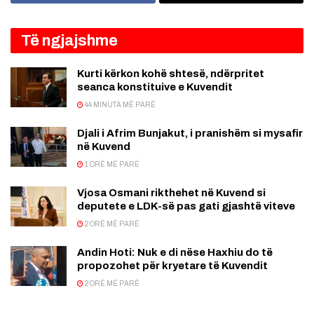
Të ngjajshme
Kurti kërkon kohë shtesë, ndërpritet
seanca konstituive e Kuvendit
44 MINUTA MË PARË
Djali i Afrim Bunjakut, i pranishëm si mysafir
në Kuvend
1 ORË MË PARË
Vjosa Osmani rikthehet në Kuvend si
deputete e LDK-së pas gati gjashtë viteve
2 ORË MË PARË
Andin Hoti: Nuk e di nëse Haxhiu do të
propozohet për kryetare të Kuvendit
2 ORË MË PARË