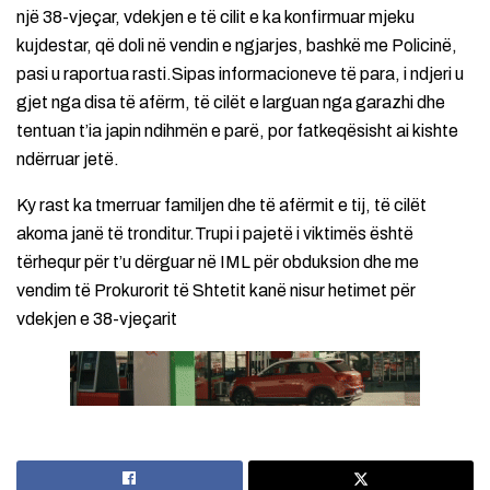
një 38-vjeçar, vdekjen e të cilit e ka konfirmuar mjeku
kujdestar, që doli në vendin e ngjarjes, bashkë me Policinë,
pasi u raportua rasti.Sipas informacioneve të para, i ndjeri u
gjet nga disa të afërm, të cilët e larguan nga garazhi dhe
tentuan t’ia japin ndihmën e parë, por fatkeqësisht ai kishte
ndërruar jetë.
Ky rast ka tmerruar familjen dhe të afërmit e tij, të cilët
akoma janë të tronditur.Trupi i pajetë i viktimës është
tërhequr për t’u dërguar në IML për obduksion dhe me
vendim të Prokurorit të Shtetit kanë nisur hetimet për
vdekjen e 38-vjeçarit