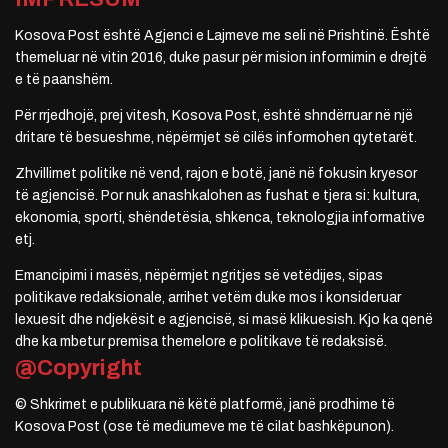
Kosova Post është Agjenci e Lajmeve me seli në Prishtinë. Është
themeluar në vitin 2016, duke pasur për mision informimin e drejtë
e të paanshëm.
Për rrjedhojë, prej vitesh, Kosova Post, është shndërruar në një
dritare të besueshme, nëpërmjet së cilës informohen qytetarët.
Zhvillimet politike në vend, rajon e botë, janë në fokusin kryesor
të agjencisë. Por nuk anashkalohen as fushat e tjera si: kultura,
ekonomia, sporti, shëndetësia, shkenca, teknologjia informative
etj.
Emancipimi i masës, nëpërmjet ngritjes së vetëdijes, sipas
politikave redaksionale, arrihet vetëm duke mos i konsideruar
lexuesit dhe ndjekësit e agjencisë, si masë klikuesish. Kjo ka qenë
dhe ka mbetur premisa themelore e politikave të redaksisë.
@Copyright
© Shkrimet e publikuara në këtë platformë, janë prodhime të
Kosova Post (ose të mediumeve me të cilat bashkëpunon).