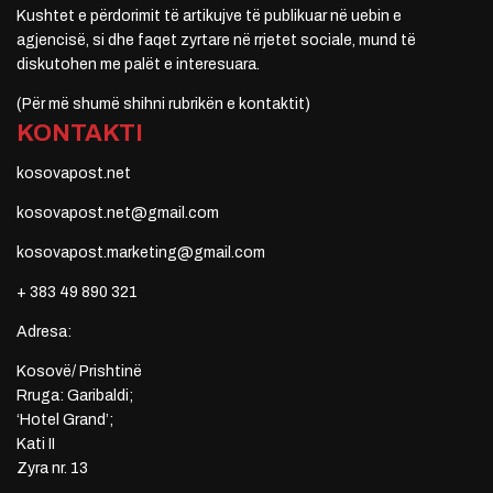
Kushtet e përdorimit të artikujve të publikuar në uebin e
agjencisë, si dhe faqet zyrtare në rrjetet sociale, mund të
diskutohen me palët e interesuara.
(Për më shumë shihni rubrikën e kontaktit)
KONTAKTI
kosovapost.net
kosovapost.net@gmail.com
kosovapost.marketing@gmail.com
+ 383 49 890 321
Adresa:
Kosovë/ Prishtinë
Rruga: Garibaldi;
‘Hotel Grand’;
Kati II
Zyra nr. 13