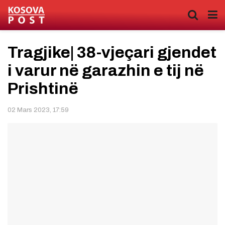
Tragjike| 38-vjeçari gjendet
i varur në garazhin e tij në
Prishtinë
02 Mars 2023, 17:59