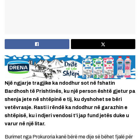
Një ngjarje tragjike ka ndodhur sot në fshatin
Bardhosh të Prishtinës, ku një person është gjetur pa
shenja jete në shtëpinë e tij, ku dyshohet se bëri
vetëvrasje. Rasti i rëndë ka ndodhur në garazhin e
shtëpisë, ku i ndjeri vendosi t’i jap fund jetës duke u
varur në një litar.
Burimet nga Prokuroria kanë bërë me dije së bëhet fjalë për