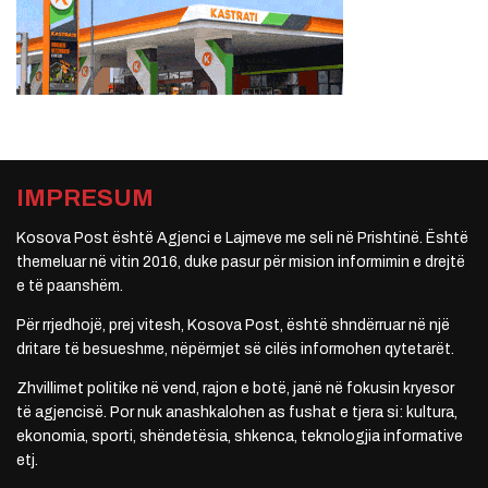
IMPRESUM
Kosova Post është Agjenci e Lajmeve me seli në Prishtinë. Është
themeluar në vitin 2016, duke pasur për mision informimin e drejtë
e të paanshëm.
Për rrjedhojë, prej vitesh, Kosova Post, është shndërruar në një
dritare të besueshme, nëpërmjet së cilës informohen qytetarët.
Zhvillimet politike në vend, rajon e botë, janë në fokusin kryesor
të agjencisë. Por nuk anashkalohen as fushat e tjera si: kultura,
ekonomia, sporti, shëndetësia, shkenca, teknologjia informative
etj.