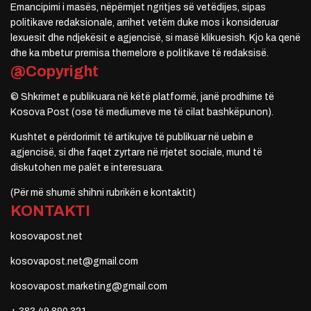
Emancipimi i masës, nëpërmjet ngritjes së vetëdijes, sipas
politikave redaksionale, arrihet vetëm duke mos i konsideruar
lexuesit dhe ndjekësit e agjencisë, si masë klikuesish. Kjo ka qenë
dhe ka mbetur premisa themelore e politikave të redaksisë.
@Copyright
© Shkrimet e publikuara në këtë platformë, janë prodhime të
Kosova Post (ose të mediumeve me të cilat bashkëpunon).
Kushtet e përdorimit të artikujve të publikuar në uebin e
agjencisë, si dhe faqet zyrtare në rrjetet sociale, mund të
diskutohen me palët e interesuara.
(Për më shumë shihni rubrikën e kontaktit)
KONTAKTI
kosovapost.net
kosovapost.net@gmail.com
kosovapost.marketing@gmail.com