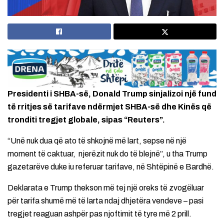
Presidenti i SHBA-së, Donald Trump sinjalizoi një fund
të rritjes së tarifave ndërmjet SHBA-së dhe Kinës që
tronditi tregjet globale, sipas “Reuters”.
“Unë nuk dua që ato të shkojnë më lart, sepse në një
moment të caktuar, njerëzit nuk do të blejnë”, u tha Trump
gazetarëve duke iu referuar tarifave, në Shtëpinë e Bardhë.
Deklarata e Trump thekson më tej një oreks të zvogëluar
për tarifa shumë më të larta ndaj dhjetëra vendeve – pasi
tregjet reaguan ashpër pas njoftimit të tyre më 2 prill.