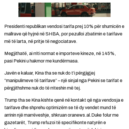
Presidenti republikan vendosi tarifa prej 10% për shumicën e
mallrave që hyjnë në SHBA, por pezulloi zbatimin e tarifave
më të larta, në pritje të negociatave.
Megjithatë, ai rriti normat e importeve kineze, në 145%,
pasi Pekini u hakmor me kundërmasa.
Javën e kaluar, Kina tha se nuk do t’i përgjigjej
“manipulimeve të tarifave” – një sinjal nga Pekini se tarifat e
përgjithshme nuk do të rriteshin më tej.
Trump tha se Kina kishte qenë në kontakt që nga vendosja e
tarifave dhe shprehu optimizëm se të dy vendet mund të
arrinin një marrëveshje, shkruan oranews.al.Duke folur me
gazetarët, Trump refuzoi të specifikonte natyrën e