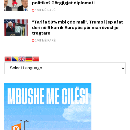
politike? Përgjigjet diplomati
1 VIT MË PARË
“Tarifa 50% mbi çdo mall”, Trump i jep afat
deri në 9 korrik Europës për marrëveshje
tregtare
1 VIT MË PARË