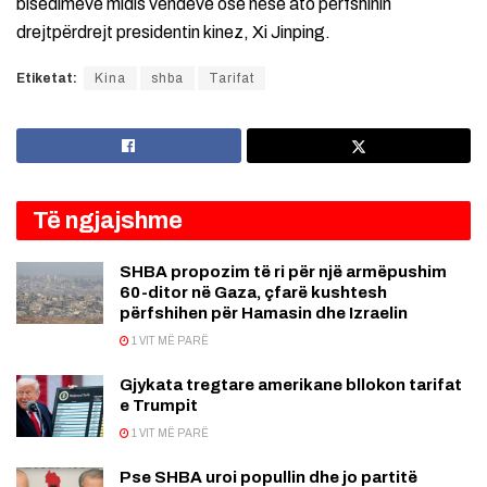
bisedimeve midis vendeve ose nëse ato përfshinin
drejtpërdrejt presidentin kinez, Xi Jinping.
Etiketat:
Kina
shba
Tarifat
Të ngjajshme
SHBA propozim të ri për një armëpushim
60-ditor në Gaza, çfarë kushtesh
përfshihen për Hamasin dhe Izraelin
1 VIT MË PARË
Gjykata tregtare amerikane bllokon tarifat
e Trumpit
1 VIT MË PARË
Pse SHBA uroi popullin dhe jo partitë