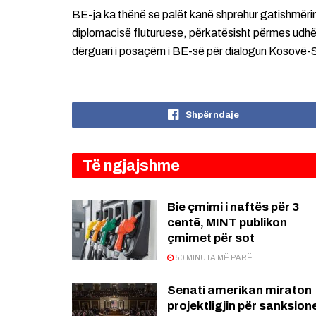
BE-ja ka thënë se palët kanë shprehur gatishmërin
diplomacisë fluturuese, përkatësisht përmes udhët
dërguari i posaçëm i BE-së për dialogun Kosovë-S
Shpërndaje
Të ngjajshme
Bie çmimi i naftës për 3
centë, MINT publikon
çmimet për sot
50 MINUTA MË PARË
Senati amerikan miraton
projektligjin për sanksion