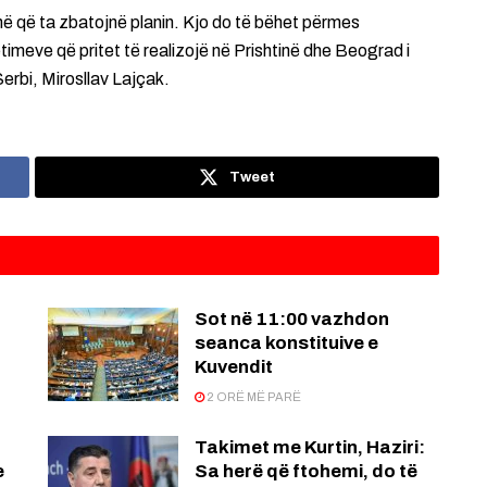
ë që ta zbatojnë planin. Kjo do të bëhet përmes
imeve që pritet të realizojë në Prishtinë dhe Beograd i
erbi, Mirosllav Lajçak.
Tweet
Sot në 11:00 vazhdon
seanca konstituive e
Kuvendit
2 ORË MË PARË
Takimet me Kurtin, Haziri:
e
Sa herë që ftohemi, do të