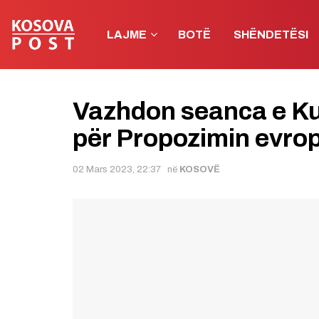
LAJME
BOTË
SHËNDETËSI
Vazhdon seanca e Ku
për Propozimin evro
02 Mars 2023, 22:37
në
KOSOVË