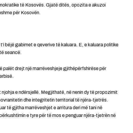
emokratike të Kosovës. Gjatë ditës, opozita e akuzoi
dëmshme për Kosovën.
 t’i bëjë gabimet e qeverive të kaluara. E, e kaluara politike
ëtë seancë.
ë palët drejt një marrëveshjeje gjithëpërfshirëse për
erbisë.
njohja e ndërsjellë. Megjithatë, në nenin dy të propozimit
ranitetin dhe integritetin territorial të njëra-tjetrës.
ar të gjitha marrëveshjet e arritura deri më tani në
përkushtimin e tyre për të mos e penguar njëra-tjetrën në