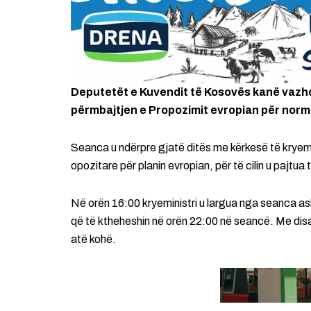
Deputetët e Kuvendit të Kosovës kanë vazhd
përmbajtjen e Propozimit evropian për norm
Seanca u ndërpre gjatë ditës me kërkesë të kryemini
opozitare për planin evropian, për të cilin u pajtua
Në orën 16:00 kryeministri u largua nga seanca as
që të ktheheshin në orën 22:00 në seancë. Me dis
atë kohë.