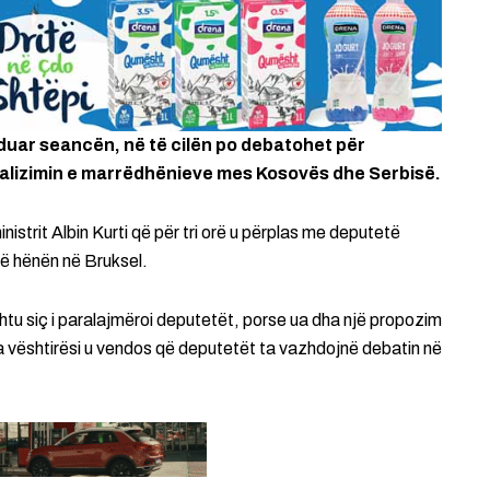
uar seancën, në të cilën po debatohet për
alizimin e marrëdhënieve mes Kosovës dhe Serbisë.
strit Albin Kurti që për tri orë u përplas me deputetë
 të hënën në Bruksel.
htu siç i paralajmëroi deputetët, porse ua dha një propozim
a vështirësi u vendos që deputetët ta vazhdojnë debatin në