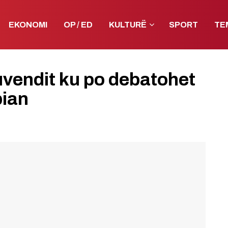
EKONOMI
OP / ED
KULTURË
SPORT
TE
vendit ku po debatohet
pian