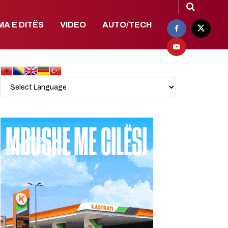
MA E DITËS
VIDEO
AUTO/TECH