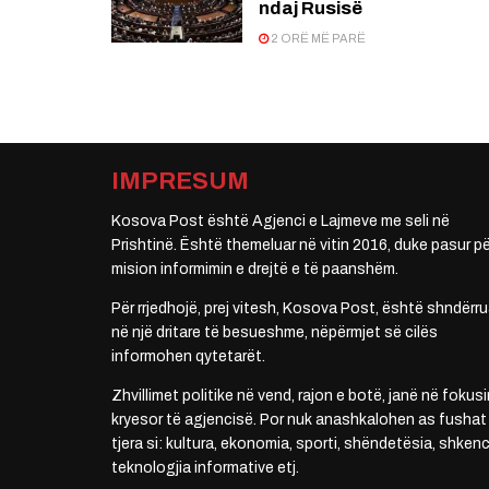
ndaj Rusisë
2 ORË MË PARË
IMPRESUM
Kosova Post është Agjenci e Lajmeve me seli në
Prishtinë. Është themeluar në vitin 2016, duke pasur pë
mision informimin e drejtë e të paanshëm.
Për rrjedhojë, prej vitesh, Kosova Post, është shndërru
në një dritare të besueshme, nëpërmjet së cilës
informohen qytetarët.
Zhvillimet politike në vend, rajon e botë, janë në fokusi
kryesor të agjencisë. Por nuk anashkalohen as fushat
tjera si: kultura, ekonomia, sporti, shëndetësia, shkenc
teknologjia informative etj.