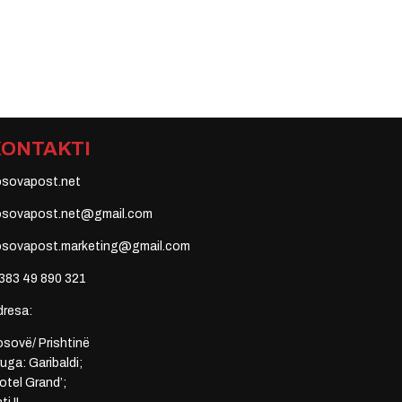
KONTAKTI
osovapost.net
osovapost.net@gmail.com
osovapost.marketing@gmail.com
383 49 890 321
dresa:
sovë/ Prishtinë
uga: Garibaldi;
otel Grand’;