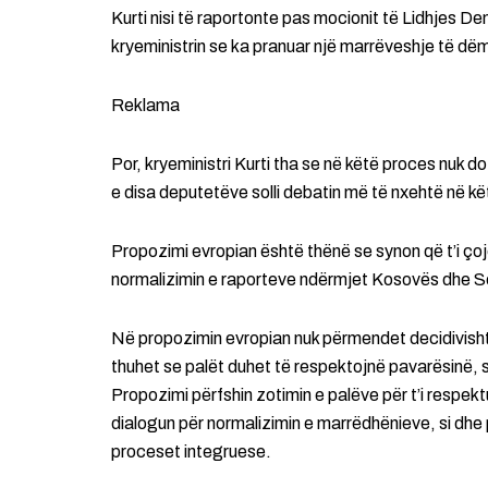
Kurti nisi të raportonte pas mocionit të Lidhjes D
kryeministrin se ka pranuar një marrëveshje të 
Reklama
Por, kryeministri Kurti tha se në këtë proces nuk do
e disa deputetëve solli debatin më të nxehtë në k
Propozimi evropian është thënë se synon që t’i çoj
normalizimin e raporteve ndërmjet Kosovës dhe S
Në propozimin evropian nuk përmendet decidivisht 
thuhet se palët duhet të respektojnë pavarësinë, sov
Propozimi përfshin zotimin e palëve për t’i respektu
dialogun për normalizimin e marrëdhënieve, si dhe 
proceset integruese.