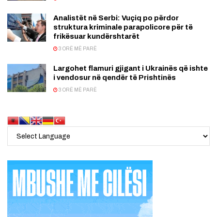
Analistët në Serbi: Vuçiq po përdor
struktura kriminale parapolicore për të
frikësuar kundërshtarët
3 ORË MË PARË
Largohet flamuri gjigant i Ukrainës që ishte
i vendosur në qendër të Prishtinës
3 ORË MË PARË