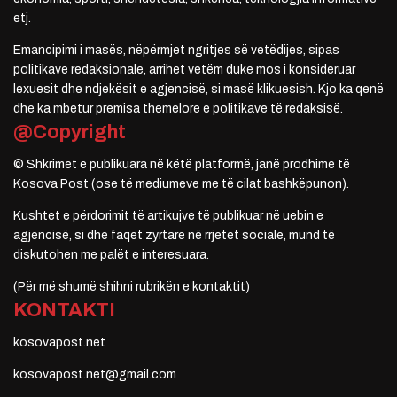
etj.
Emancipimi i masës, nëpërmjet ngritjes së vetëdijes, sipas
politikave redaksionale, arrihet vetëm duke mos i konsideruar
lexuesit dhe ndjekësit e agjencisë, si masë klikuesish. Kjo ka qenë
dhe ka mbetur premisa themelore e politikave të redaksisë.
@Copyright
© Shkrimet e publikuara në këtë platformë, janë prodhime të
Kosova Post (ose të mediumeve me të cilat bashkëpunon).
Kushtet e përdorimit të artikujve të publikuar në uebin e
agjencisë, si dhe faqet zyrtare në rrjetet sociale, mund të
diskutohen me palët e interesuara.
(Për më shumë shihni rubrikën e kontaktit)
KONTAKTI
kosovapost.net
kosovapost.net@gmail.com