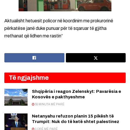
Aktualisht hetuesit policor në koordinim me prokurorinë
përkatëse janë duke punuar për të sqaruar të gjitha
rrethanat që lidhen me rastin”
Të ngjajshme
Shqipëria i reagon Zelenskyt: Pavarësia e
Kosovës e pakthyeshme
55 MINUTA MË PARË
Netanyahu refuzon planin 15 pikësh të
Trumpit: Nuk do të ketë shtet palestinez
1 ORË MË PARË