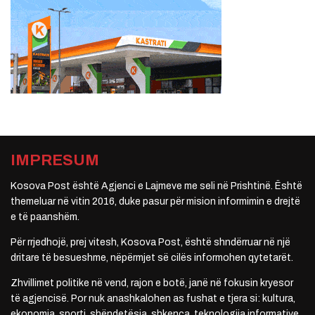
IMPRESUM
Kosova Post është Agjenci e Lajmeve me seli në Prishtinë. Është
themeluar në vitin 2016, duke pasur për mision informimin e drejtë
e të paanshëm.
Për rrjedhojë, prej vitesh, Kosova Post, është shndërruar në një
dritare të besueshme, nëpërmjet së cilës informohen qytetarët.
Zhvillimet politike në vend, rajon e botë, janë në fokusin kryesor
të agjencisë. Por nuk anashkalohen as fushat e tjera si: kultura,
ekonomia, sporti, shëndetësia, shkenca, teknologjia informative