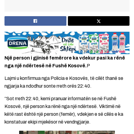
Një person i gjinisë femërore ka vdekur pasi ka rënë
nga një ndërtesë në Fushë Kosovë.
P
Lajmi u konfirmua nga Policia e Kosovës, të cilët thanë se
ngjarja ka ndodhur sonte rreth orës 22:40.
“Sot rreth 22:40, kemi pranuar informatën se në Fushë
Kosovë, një person ka rënë nga një ndërtesë. Viktimë në
këtë rast është një person (femër), vdekjen e së cilës e ka
konstatuar ekipi mjekësor në vendngjarje.