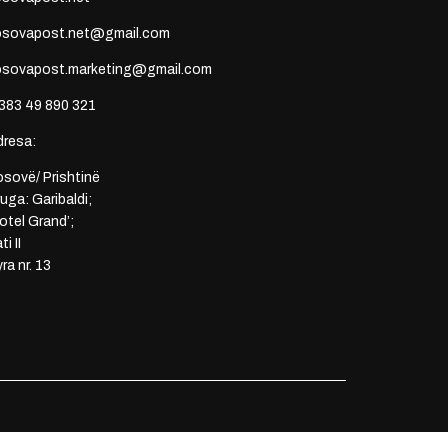
osovapost.net@gmail.com
osovapost.marketing@gmail.com
383 49 890 321
dresa:
sovë/ Prishtinë
uga: Garibaldi;
otel Grand’;
ti II
ra nr. 13