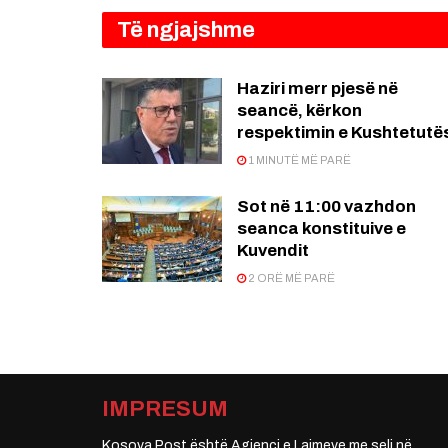
Të ngjajshme
Haziri merr pjesë në
seancë, kërkon
respektimin e Kushtetutë
1 MINUTË MË PARË
Sot në 11:00 vazhdon
seanca konstituive e
Kuvendit
2 ORË MË PARË
IMPRESUM
Kosova Post është Agjenci e Lajmeve me seli në