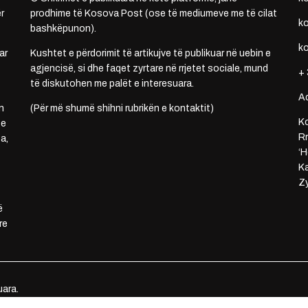
r
prodhime të Kosova Post (ose të mediumeve me të cilat
k
bashkëpunon).
k
ar
Kushtet e përdorimit të artikujve të publikuar në uebin e
agjencisë, si dhe faqet zyrtare në rrjetet sociale, mund
+ 
të diskutohen me palët e interesuara.
A
n
(Për më shumë shihni rubrikën e kontaktit)
Ko
 e
Rr
a,
‘H
Ka
Zy
ë
re
uara.