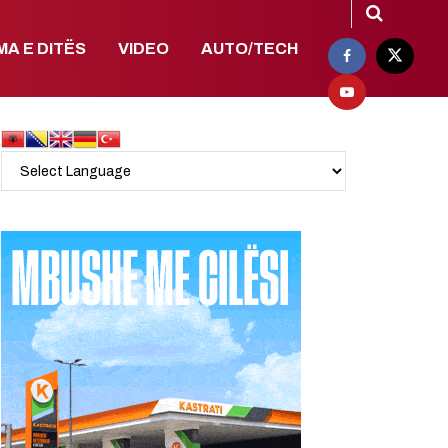
MA E DITËS
VIDEO
AUTO/TECH