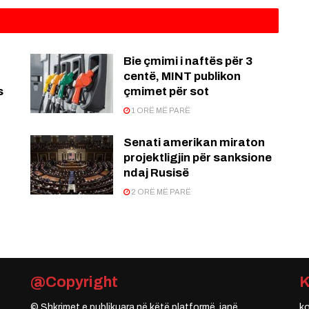
Bie çmimi i naftës për 3
centë, MINT publikon
s
çmimet për sot
1 ORË MË PARË
Senati amerikan miraton
projektligjin për sanksione
ndaj Rusisë
2 ORË MË PARË
@Copyright
© Shkrimet e publikuara në këtë platformë, janë
k