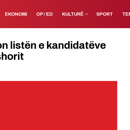
EKONOMI
OP / ED
KULTURË
SPORT
TE
n listën e kandidatëve
shorit