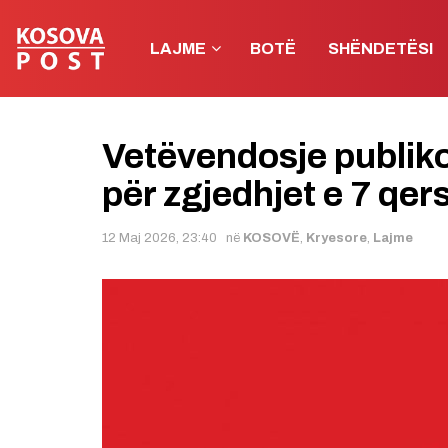
LAJME
BOTË
SHËNDETËSI
Vetëvendosje publiko
për zgjedhjet e 7 qer
12 Maj 2026, 23:40
në
KOSOVË
,
Kryesore
,
Lajme