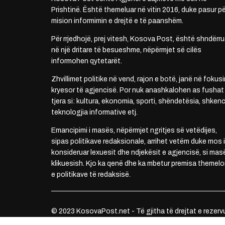
Prishtinë. Është themeluar në vitin 2016, duke pasur pë
mision informimin e drejtë e të paanshëm.
Për rrjedhojë, prej vitesh, Kosova Post, është shndërru
në një dritare të besueshme, nëpërmjet së cilës
informohen qytetarët.
Zhvillimet politike në vend, rajon e botë, janë në fokusi
kryesor të agjencisë. Por nuk anashkalohen as fushat
tjera si: kultura, ekonomia, sporti, shëndetësia, shkenc
teknologjia informative etj.
Emancipimi i masës, nëpërmjet ngritjes së vetëdijes,
sipas politikave redaksionale, arrihet vetëm duke mos i
konsideruar lexuesit dhe ndjekësit e agjencisë, si mas
klikuesish. Kjo ka qenë dhe ka mbetur premisa themelo
e politikave të redaksisë.
© 2023 KosovaPost.net - Të gjitha të drejtat e rezerv