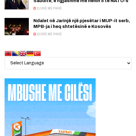
Saudite, e ngjashme me nenin 5 të NATO-s
11 ORË MË PARË
Ndalet në Jarinjë një pjesëtar i MUP-it serb,
MPB-ja i heq shtetësinë e Kosovës
12 ORË MË PARË