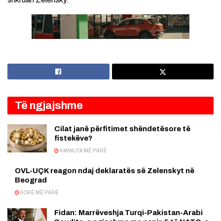
Të ngjajshme
Cilat janë përfitimet shëndetësore të
fistekëve?
4 MINUTA MË PARË
OVL-UÇK reagon ndaj deklaratës së Zelenskyt në
Beograd
9 ORË MË PARË
Fidan: Marrëveshja Turqi-Pakistan-Arabi