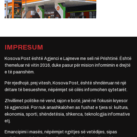
IMPRESUM
Kosova Post është Agjenci e Lajmeve me seli në Prishtinë. Është
themeluar në vitin 2016, duke pasur për mision informimin e drejtë
e të paanshëm.
Për rrjedhojë, prej vitesh, Kosova Post, është shndërruar në një
dritare të besueshme, nëpërmjet së cilës informohen qytetarët.
Zhvillimet politike në vend, rajon e botë, janë në fokusin kryesor
të agjencisë. Por nuk anashkalohen as fushat e tjera si: kultura,
ekonomia, sporti, shëndetësia, shkenca, teknologjia informative
etj.
Emancipimi i masës, nëpërmjet ngritjes së vetëdijes, sipas