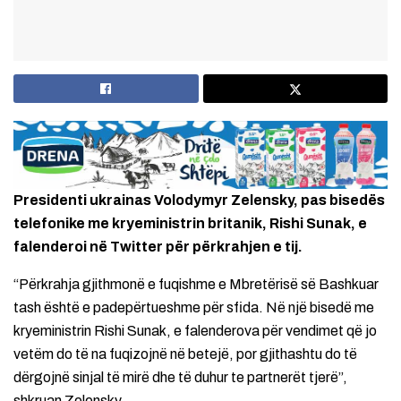
Presidenti ukrainas Volodymyr Zelensky, pas bisedës
telefonike me kryeministrin britanik, Rishi Sunak, e
falenderoi në Twitter për përkrahjen e tij.
“Përkrahja gjithmonë e fuqishme e Mbretërisë së Bashkuar
tash është e padepërtueshme për sfida. Në një bisedë me
kryeministrin Rishi Sunak, e falenderova për vendimet që jo
vetëm do të na fuqizojnë në betejë, por gjithashtu do të
dërgojnë sinjal të mirë dhe të duhur te partnerët tjerë”,
shkruan Zelensky.