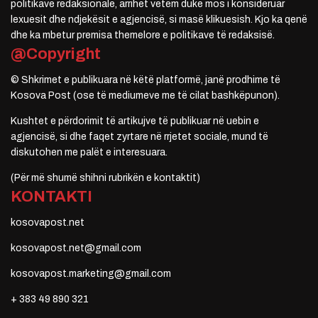
politikave redaksionale, arrihet vetëm duke mos i konsideruar
lexuesit dhe ndjekësit e agjencisë, si masë klikuesish. Kjo ka qenë
dhe ka mbetur premisa themelore e politikave të redaksisë.
@Copyright
© Shkrimet e publikuara në këtë platformë, janë prodhime të
Kosova Post (ose të mediumeve me të cilat bashkëpunon).
Kushtet e përdorimit të artikujve të publikuar në uebin e
agjencisë, si dhe faqet zyrtare në rrjetet sociale, mund të
diskutohen me palët e interesuara.
(Për më shumë shihni rubrikën e kontaktit)
KONTAKTI
kosovapost.net
kosovapost.net@gmail.com
kosovapost.marketing@gmail.com
+ 383 49 890 321