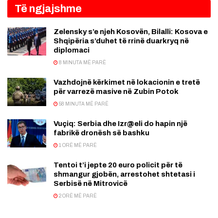
Të ngjajshme
Zelensky s’e njeh Kosovën, Bilalli: Kosova e
Shqipëria s’duhet të rrinë duarkryq në
diplomaci
8 MINUTA MË PARË
Vazhdojnë kërkimet në lokacionin e tretë
për varrezë masive në Zubin Potok
58 MINUTA MË PARË
Vuçiq: Serbia dhe Izr@eli do hapin një
fabrikë dronësh së bashku
1 ORË MË PARË
Tentoi t’i jepte 20 euro policit për të
shmangur gjobën, arrestohet shtetasi i
Serbisë në Mitrovicë
2 ORË MË PARË