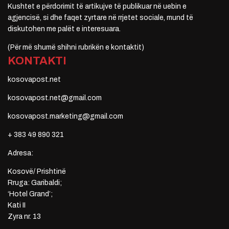
Kushtet e përdorimit të artikujve të publikuar në uebin e
agjencisë, si dhe faqet zyrtare në rrjetet sociale, mund të
diskutohen me palët e interesuara.
(Për më shumë shihni rubrikën e kontaktit)
KONTAKTI
kosovapost.net
kosovapost.net@gmail.com
kosovapost.marketing@gmail.com
+ 383 49 890 321
Adresa:
Kosovë/ Prishtinë
Rruga: Garibaldi;
‘Hotel Grand’;
Kati II
Zyra nr. 13