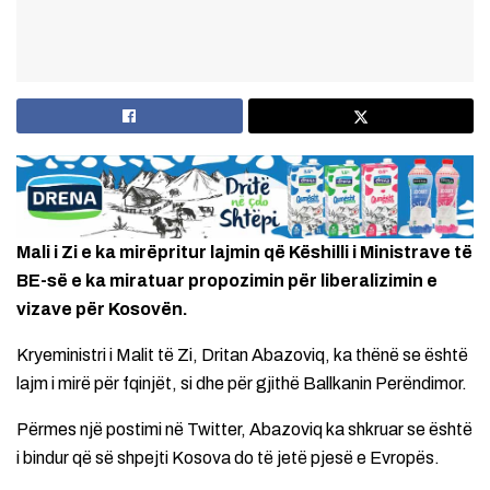
Mali i Zi e ka mirëpritur lajmin që Këshilli i Ministrave të
BE-së e ka miratuar propozimin për liberalizimin e
vizave për Kosovën.
Kryeministri i Malit të Zi, Dritan Abazoviq, ka thënë se është
lajm i mirë për fqinjët, si dhe për gjithë Ballkanin Perëndimor.
Përmes një postimi në Twitter, Abazoviq ka shkruar se është
i bindur që së shpejti Kosova do të jetë pjesë e Evropës.