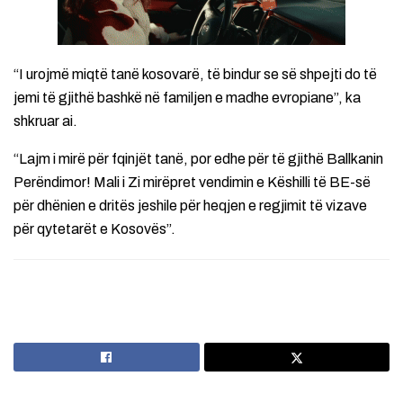
“I urojmë miqtë tanë kosovarë, të bindur se së shpejti do të
jemi të gjithë bashkë në familjen e madhe evropiane”, ka
shkruar ai.
“Lajm i mirë për fqinjët tanë, por edhe për të gjithë Ballkanin
Perëndimor! Mali i Zi mirëpret vendimin e Këshilli të BE-së
për dhënien e dritës jeshile për heqjen e regjimit të vizave
për qytetarët e Kosovës”.