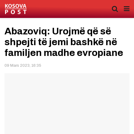
Abazoviq: Urojmë që së
shpejti të jemi bashkë në
familjen madhe evropiane
09 Mars 2023, 16:35