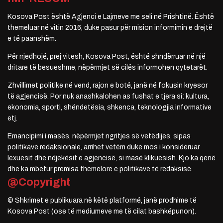
Kosova Post është Agjenci e Lajmeve me seli në Prishtinë. Është
themeluar në vitin 2016, duke pasur për mision informimin e drejtë
e të paanshëm.
Për rrjedhojë, prej vitesh, Kosova Post, është shndërruar në një
dritare të besueshme, nëpërmjet së cilës informohen qytetarët.
Zhvillimet politike në vend, rajon e botë, janë në fokusin kryesor
të agjencisë. Por nuk anashkalohen as fushat e tjera si: kultura,
ekonomia, sporti, shëndetësia, shkenca, teknologjia informative
etj.
Emancipimi i masës, nëpërmjet ngritjes së vetëdijes, sipas
politikave redaksionale, arrihet vetëm duke mos i konsideruar
lexuesit dhe ndjekësit e agjencisë, si masë klikuesish. Kjo ka qenë
dhe ka mbetur premisa themelore e politikave të redaksisë.
@Copyright
© Shkrimet e publikuara në këtë platformë, janë prodhime të
Kosova Post (ose të mediumeve me të cilat bashkëpunon).