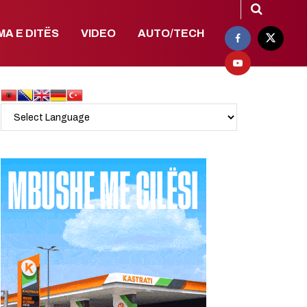
MA E DITËS
VIDEO
AUTO/TECH