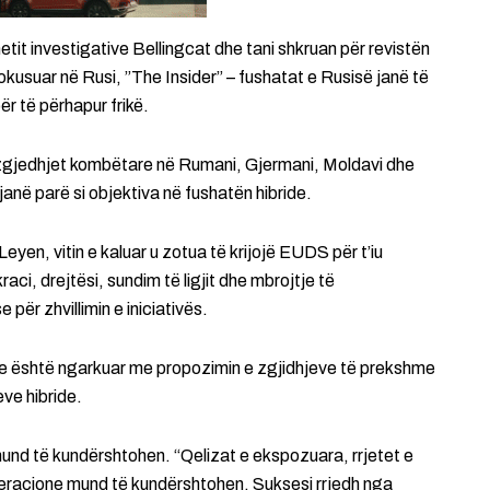
netit investigative Bellingcat dhe tani shkruan për revistën
kusuar në Rusi, ”The Insider” – fushatat e Rusisë janë të
ër të përhapur frikë.
dhe zgjedhjet kombëtare në Rumani, Gjermani, Moldavi dhe
janë parë si objektiva në fushatën hibride.
eyen, vitin e kaluar u zotua të krijojë EUDS për t’iu
i, drejtësi, sundim të ligjit dhe mbrojtje të
ër zhvillimin e iniciativës.
he është ngarkuar me propozimin e zgjidhjeve të prekshme
eve hibride.
mund të kundërshtohen. “Qelizat e ekspozuara, rrjetet e
peracione mund të kundërshtohen. Suksesi rrjedh nga