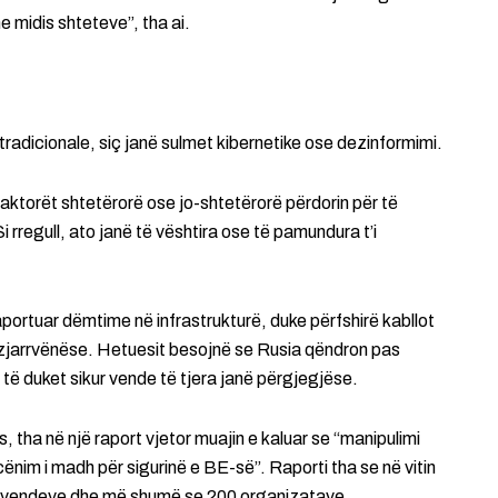
 midis shteteve”, tha ai.
tradicionale, siç janë sulmet kibernetike ose dezinformimi.
 aktorët shtetërorë ose jo-shtetërorë përdorin për të
i rregull, ato janë të vështira ose të pamundura t’i
ortuar dëmtime në infrastrukturë, duke përfshirë kabllot
 zjarrvënëse. Hetuesit besojnë se Rusia qëndron pas
ë duket sikur vende të tjera janë përgjegjëse.
, tha në një raport vjetor muajin e kaluar se “manipulimi
cënim i madh për sigurinë e BE-së”. Raporti tha se në vitin
 vendeve dhe më shumë se 200 organizatave.