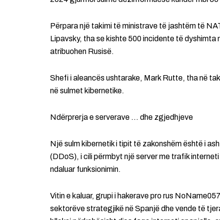
Përpara një takimi të ministrave të jashtëm të NAT
Lipavsky, tha se kishte 500 incidente të dyshimta n
atribuohen Rusisë.
Shefi i aleancës ushtarake, Mark Rutte, tha në taki
në sulmet kibernetike.
Ndërprerja e serverave … dhe zgjedhjeve
Një sulm kibernetik i tipit të zakonshëm është i as
(DDoS), i cili përmbyt një server me trafik internet
ndaluar funksionimin.
Vitin e kaluar, grupi i hakerave pro rus NoName057(
sektorëve strategjikë në Spanjë dhe vende të tje