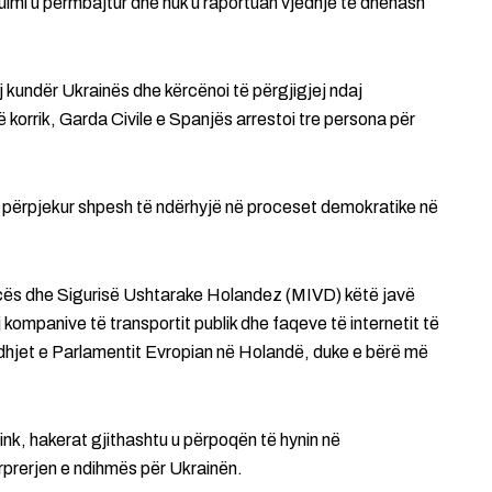
 sulmi u përmbajtur dhe nuk u raportuan vjedhje të dhënash
saj kundër Ukrainës dhe kërcënoi të përgjigjej ndaj
korrik, Garda Civile e Spanjës arrestoi tre persona për
 përpjekur shpesh të ndërhyjë në proceset demokratike në
jencës dhe Sigurisë Ushtarake Holandez (MIVD) këtë javë
 kompanive të transportit publik dhe faqeve të internetit të
gjedhjet e Parlamentit Evropian në Holandë, duke e bërë më
k, hakerat gjithashtu u përpoqën të hynin në
rprerjen e ndihmës për Ukrainën.