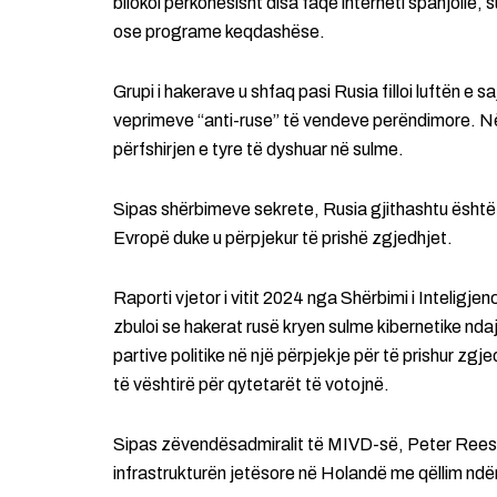
bllokoi përkohësisht disa faqe interneti spanjolle,
ose programe keqdashëse.
Grupi i hakerave u shfaq pasi Rusia filloi luftën e 
veprimeve “anti-ruse” të vendeve perëndimore. Në 
përfshirjen e tyre të dyshuar në sulme.
Sipas shërbimeve sekrete, Rusia gjithashtu është
Evropë duke u përpjekur të prishë zgjedhjet.
Raporti vjetor i vitit 2024 nga Shërbimi i Intelig
zbuloi se hakerat rusë kryen sulme kibernetike ndaj
partive politike në një përpjekje për të prishur z
të vështirë për qytetarët të votojnë.
Sipas zëvendësadmiralit të MIVD-së, Peter Reesin
infrastrukturën jetësore në Holandë me qëllim ndë