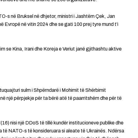
O-s në Bruksel në dhjetor, ministri i Jashtëm Çek, Jan
ë Evropë në vitin 2024 dhe se gati 100 prej tyre mund t’i
m se Kina, Irani dhe Koreja e Veriut janë gjithashtu aktive
htuquajturi sulm i Shpërndarë i Mohimit të Shërbimit
i në një përpjekje për ta bërë atë të paarritshëm dhe për të
16) nisi një DDoS të tillë kundër institucioneve publike dhe
ra të NATO-s të konsideruara si aleate të Ukrainës. Ndërsa