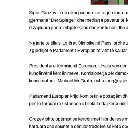
Sipas Grozev – i cili dikur punonte në faqen e inter
gjermane ”Der Spiegel” dhe median e pavarur të fo
dizajnuara për të mbjellë kaos dhe konfuzion dhe p
Ngjarje të tilla si Lojërat Olimpike në Paris, si 
zgjedhjet e Parlamentit EVropian të vitit të kaluar 
Presidentja e Komisionit Europian, Ursula von der L
kundërvënë kërcënimeve. Komisionerja për demokrac
konsumatorit, Michael McGrath, është përgjegjëse p
Parlamenti Europian krijoi komitetin e posaçëm d
për të forcuar rezistencën e bllokut ndaj kërcënim
Grozev ishte optimist se kërcënimet hibride ruse 
hartuara dhe spiunët e dënuar tregojnë se këto o