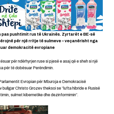
pas pushtimit rus të Ukrainës. Zyrtarët e BE-së
rojnë për një rritje të sulmeve – veçanërisht nga
lizuar demokracitë evropiane
suar për ndërhyrjen ruse si pjesë e asaj që e sheh si një
ska për të dobësuar Perëndimin.
të Parlamentit Evropian për Mburoja e Demokracisë
bullgar Christo Grozev theksoi se ”lufta hibride e Rusisë
timin, sulmet kibernetike dhe dezinformimin”.