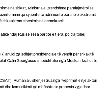
hshme në shkurt, Ministria e Brendshme paralajmëroi se
dezinformimi që synonte të ndihmonte partinë e ekstremit
të shkatërronte besimin në demokraci”.
atike ndaj Rusisë sesa partitë e tjera, po trajtohej
 anuloi zgjedhjet presidenciale të vendit për shkak të
cilat Calin Georgescu i mbështetur nga Moska, i krahut të
CSAT), Rumania u shënjestrua nga “veprimet e një aktori
ionit dhe komunikimit që mbështesin procesin zgjedhor.