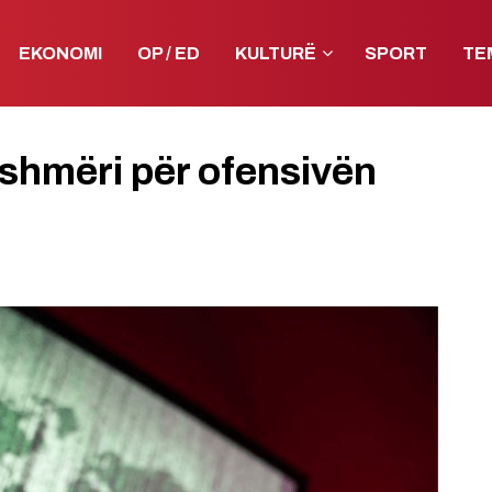
EKONOMI
OP / ED
KULTURË
SPORT
TE
shmëri për ofensivën