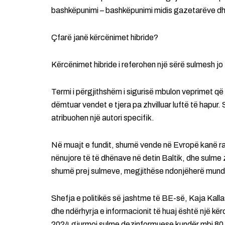
bashkëpunimi – bashkëpunimi midis gazetarëve dhe
Çfarë janë kërcënimet hibride?
Kërcënimet hibride i referohen një sërë sulmesh jo 
Termi i përgjithshëm i sigurisë mbulon veprimet që
dëmtuar vendet e tjera pa zhvilluar luftë të hapur. S
atribuohen një autori specifik.
Në muajt e fundit, shumë vende në Evropë kanë rap
nënujore të të dhënave në detin Baltik, dhe sulme
shumë prej sulmeve, megjithëse ndonjëherë mund t
Shefja e politikës së jashtme të BE-së, Kaja Kallas
dhe ndërhyrja e informacionit të huaj është një kër
2024 gjurmoi sulme dezinformuese kundër mbi 80