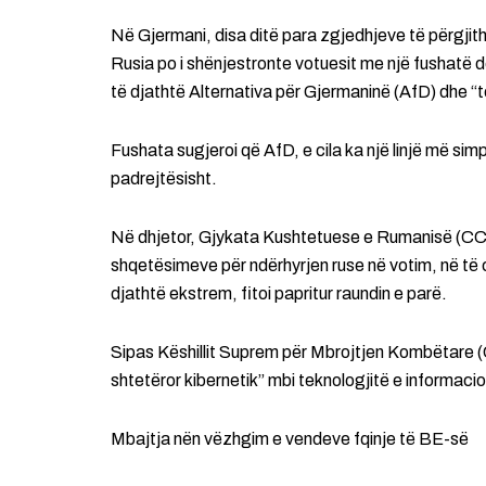
Në Gjermani, disa ditë para zgjedhjeve të përgjit
Rusia po i shënjestronte votuesit me një fushatë 
të djathtë Alternativa për Gjermaninë (AfD) dhe “
Fushata sugjeroi që AfD, e cila ka një linjë më simp
padrejtësisht.
Në dhjetor, Gjykata Kushtetuese e Rumanisë (CCR)
shqetësimeve për ndërhyrjen ruse në votim, në të 
djathtë ekstrem, fitoi papritur raundin e parë.
Sipas Këshillit Suprem për Mbrojtjen Kombëtare (
shtetëror kibernetik” mbi teknologjitë e informac
Mbajtja nën vëzhgim e vendeve fqinje të BE-së