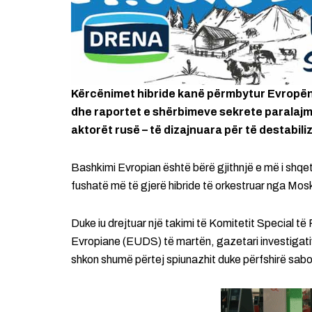
Kërcënimet hibride kanë përmbytur Evropën 
dhe raportet e shërbimeve sekrete paralajmë
aktorët rusë – të dizajnuara për të destabi
Bashkimi Evropian është bërë gjithnjë e më i shqetë
fushatë më të gjerë hibride të orkestruar nga Mo
Duke iu drejtuar një takimi të Komitetit Special 
Evropiane (EUDS) të martën, gazetari investigativ 
shkon shumë përtej spiunazhit duke përfshirë sabo