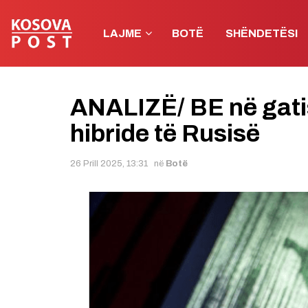
LAJME
BOTË
SHËNDETËSI
ANALIZË/ BE në gati
hibride të Rusisë
26 Prill 2025, 13:31
në
Botë