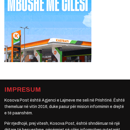
IMPRESUM
Kosova Post është Agjenci e Lajmeve me seli në Prishtinë. Është
themeluar në vitin 2016, duke pasur për mision informimin e drejtë
e të paanshëm.
Për rrjedhojë, prej vitesh, Kosova Post, është shndërruar në një
dritare të besueshme, nëpërmjet së cilës informohen qytetarët.