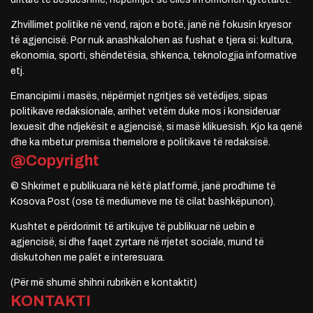
Zhvillimet politike në vend, rajon e botë, janë në fokusin kryesor
të agjencisë. Por nuk anashkalohen as fushat e tjera si: kultura,
ekonomia, sporti, shëndetësia, shkenca, teknologjia informative
etj.
Emancipimi i masës, nëpërmjet ngritjes së vetëdijes, sipas
politikave redaksionale, arrihet vetëm duke mos i konsideruar
lexuesit dhe ndjekësit e agjencisë, si masë klikuesish. Kjo ka qenë
dhe ka mbetur premisa themelore e politikave të redaksisë.
@Copyright
© Shkrimet e publikuara në këtë platformë, janë prodhime të
Kosova Post (ose të mediumeve me të cilat bashkëpunon).
Kushtet e përdorimit të artikujve të publikuar në uebin e
agjencisë, si dhe faqet zyrtare në rrjetet sociale, mund të
diskutohen me palët e interesuara.
(Për më shumë shihni rubrikën e kontaktit)
KONTAKTI