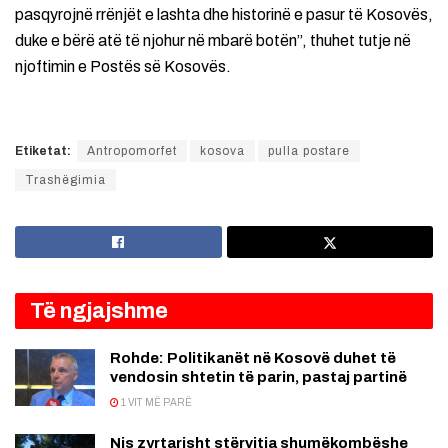
pasqyrojnë rrënjët e lashta dhe historinë e pasur të Kosovës,
duke e bërë atë të njohur në mbarë botën”, thuhet tutje në
njoftimin e Postës së Kosovës.
Etiketat:
Antropomorfet
kosova
pulla postare
Trashëgimia
Të ngjajshme
Rohde: Politikanët në Kosovë duhet të
vendosin shtetin të parin, pastaj partinë
1 VIT MË PARË
Nis zyrtarisht stërvitja shumëkombëshe