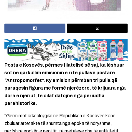
Posta e Kosovës, përmes filatelisë së saj, ka lëshuar
sot në qarkullim emisionin e ri të pullave postare
“Antropomorfet”. Ky emision përmban tri pulla që
paraqesin figura me formë njerëzore, të krijuara nga
dora e njeriut, të cilat datojnë nga periudha
parahistorike.
“Gërmimet arkeologjike në Republikën e Kosovës kanë
zbuluar artefakte të shumta nga epoka të ndryshme,
përfshirë epokën e neolitit, të metaleve dhe të antikitetit.