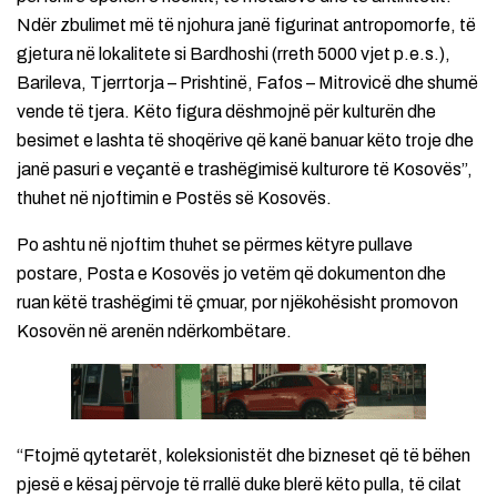
Ndër zbulimet më të njohura janë figurinat antropomorfe, të
gjetura në lokalitete si Bardhoshi (rreth 5000 vjet p.e.s.),
Barileva, Tjerrtorja – Prishtinë, Fafos – Mitrovicë dhe shumë
vende të tjera. Këto figura dëshmojnë për kulturën dhe
besimet e lashta të shoqërive që kanë banuar këto troje dhe
janë pasuri e veçantë e trashëgimisë kulturore të Kosovës”,
thuhet në njoftimin e Postës së Kosovës.
Po ashtu në njoftim thuhet se përmes këtyre pullave
postare, Posta e Kosovës jo vetëm që dokumenton dhe
ruan këtë trashëgimi të çmuar, por njëkohësisht promovon
Kosovën në arenën ndërkombëtare.
“Ftojmë qytetarët, koleksionistët dhe bizneset që të bëhen
pjesë e kësaj përvoje të rrallë duke blerë këto pulla, të cilat