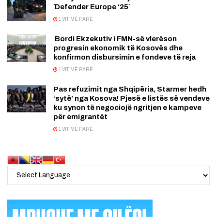
`Defender Europe ‘25`
1 VIT MË PARË
Bordi Ekzekutiv i FMN-së vlerëson
progresin ekonomik të Kosovës dhe
konfirmon disbursimin e fondeve të reja
1 VIT MË PARË
Pas refuzimit nga Shqipëria, Starmer hedh
‘sytë’ nga Kosova! Pjesë e listës së vendeve
ku synon të negociojë ngritjen e kampeve
për emigrantët
1 VIT MË PARË