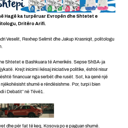
në Hagë ka turpëruar Evropën dhe Shtetet e
ologu, Dritëro Arifi.
ri Veselit, Rexhep Selimit dhe Jakup Krasniqit, politologu
n.
dhe Shtetet e Bashkuara të Amerikës. Sepse ShBA-ja
atë. Krejt inicimi i kësaj iniciative politike, është nisur
se është financuar nga serbët dhe rusët. Sot, ka qenë një
, njëkohësisht shumë e rëndësishme. Por, turpi i bien
di i Debatit” në Tëvë1.
 vet dhe për fat të keq, Kosova po e paguan shumë.