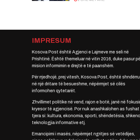
IMPRESUM
Kosova Post është Agjenci e Lajmeve me seli në
Prishtinë. Është themeluar në vitin 2016, duke pasur pë
mision informimin e drejtë e të paanshëm.
Për rrjedhojë, prej vitesh, Kosova Post, është shndërru
në një dritare të besueshme, nëpërmjet së cilës
informohen qytetarët.
Zhvillimet politike në vend, rajon e botë, janë në fokusi
kryesor të agjencisë. Por nuk anashkalohen as fushat
tjera si: kultura, ekonomia, sporti, shëndetësia, shkenc
teknologjia informative etj.
Emancipimi i masës, nëpërmjet ngritjes së vetëdijes,