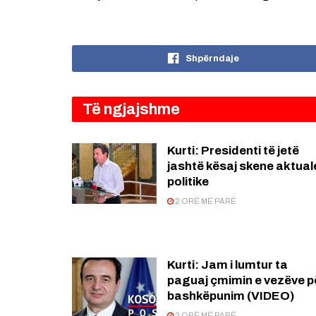
Shpërndaje
Të ngjajshme
Kurti: Presidenti të jetë
jashtë kësaj skene aktual
politike
2 ORË MË PARË
Kurti: Jam i lumtur ta
paguaj çmimin e vezëve p
bashkëpunim (VIDEO)
2 ORË MË PARË