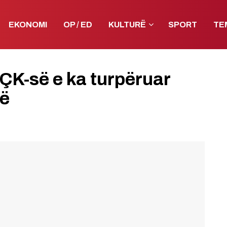
EKONOMI
OP / ED
KULTURË
SPORT
TE
UÇK-së e ka turpëruar
ë