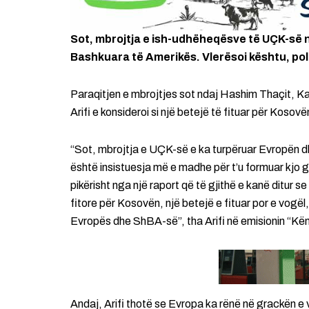
Sot, mbrojtja e ish-udhëheqësve të UÇK-së 
Bashkuara të Amerikës. Vlerësoi kështu, polit
Paraqitjen e mbrojtjes sot ndaj Hashim Thaçit, Kad
Arifi e konsideroi si një betejë të fituar për Kosovë
“Sot, mbrojtja e UÇK-së e ka turpëruar Evropën 
është insistuesja më e madhe për t’u formuar kjo gjyk
pikërisht nga një raport që të gjithë e kanë ditur 
fitore për Kosovën, një betejë e fituar por e vogël
Evropës dhe ShBA-së”, tha Arifi në emisionin “Kën
Andaj, Arifi thotë se Evropa ka rënë në grackën e