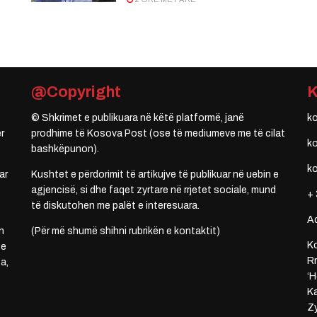
@Copyright
© Shkrimet e publikuara në këtë platformë, janë
k
r
prodhime të Kosova Post (ose të mediumeve me të cilat
k
bashkëpunon).
k
ar
Kushtet e përdorimit të artikujve të publikuar në uebin e
agjencisë, si dhe faqet zyrtare në rrjetet sociale, mund
+ 
të diskutohen me palët e interesuara.
A
n
(Për më shumë shihni rubrikën e kontaktit)
Ko
 e
Rr
a,
‘H
Ka
Zy