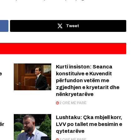
Tweet
Kurti insiston: Seanca
e
konstituive e Kuvendit
përfundon vetëm me
zgjedhjen e kryetarit dhe
nënkryetarëve
2 ORË MË PARË
Lushtaku: Çka mbjell korr,
ër
LVV po tallet me besimin e
qytetarëve
2 ORË MË PARË