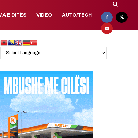
MA E DITËS
VIDEO
AUTO/TECH