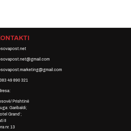
KONTAKTI
osovapost.net
osovapost.net@gmail.com
osovapost.marketing@gmail.com
383 49 890 321
dresa:
sovë/ Prishtinë
uga: Garibaldi;
otel Grand’;
ti II
ra nr. 13