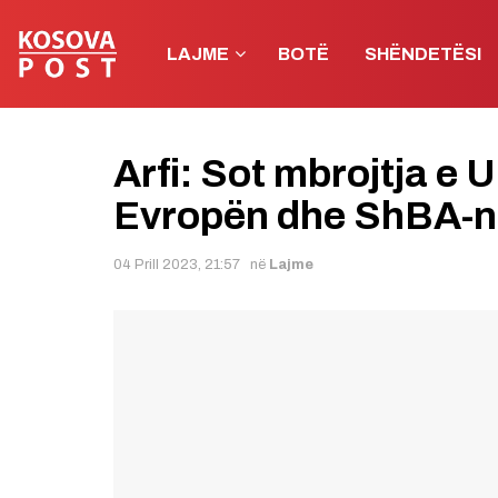
LAJME
BOTË
SHËNDETËSI
Arfi: Sot mbrojtja e 
Evropën dhe ShBA-n
04 Prill 2023, 21:57
në
Lajme