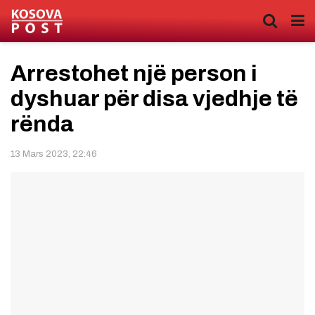
Arrestohet një person i
dyshuar për disa vjedhje të
rënda
13 Mars 2023, 22:46