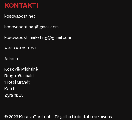
KONTAKTI
kosovapost.net
kosovapost.net@gmail.com
kosovapost.marketing@gmail.com
+ 383 49 890 321
Adresa:
Kosovë/ Prishtinë
Rruga: Garibaldi;
‘Hotel Grand’;
Kati II
Zyra nr. 13
© 2023 KosovaPost.net - Të gjitha të drejtat e rezervuara.