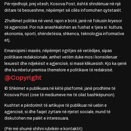
Për rrjedhojë, prej vitesh, Kosova Post, është shndërruar në një
dritare të besueshme, nëpërmjet së cilës informohen qytetarët.
Zhvillimet politike në vend, rajon e botë, janë në fokusin kryesor
të agjencisë. Por nuk anashkalohen as fushat e tjera si: kultura,
ekonomia, sporti, shëndetësia, shkenca, teknologjia informative
etj.
Emancipimi i masës, nëpërmjet ngritjes së vetëdijes, sipas
politikave redaksionale, arrihet vetëm duke mos i konsideruar
lexuesit dhe ndjekësit e agjencisë, si masë klikuesish. Kjo ka qenë
dhe ka mbetur premisa themelore e politikave të redaksisë.
@Copyright
© Shkrimet e publikuara në këtë platformë, janë prodhime të
Kosova Post (ose të mediumeve me të cilat bashkëpunon).
Kushtet e përdorimit të artikujve të publikuar në uebin e
agjencisë, si dhe faqet zyrtare në rrjetet sociale, mund të
diskutohen me palët e interesuara.
(Për më shumë shihni rubrikën e kontaktit)