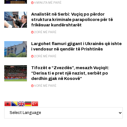
4 MINUTA MË PARË
Analistët në Serbi: Vuçiq po përdor
struktura kriminale parapolicore për të
frikësuar kundërshtarët
2 ORË MË PARË
Largohet flamuri gjigant i Ukrainës që ishte
i vendosur në qendër të Prishtinës
2 ORË MË PARË
Tifozët e “Zvezdës”, mesazh Vuçiqit:
“Derisa ti e pret një nazist, serbët po
derdhin gjak në Kosovë”
4 ORË MË PARË