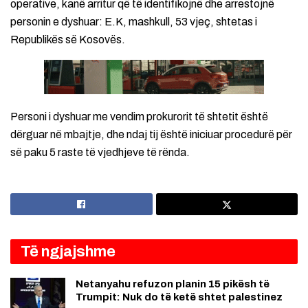
operative, kanë arritur që të identifikojnë dhe arrestojnë
personin e dyshuar: E.K, mashkull, 53 vjeç, shtetas i
Republikës së Kosovës.
Personi i dyshuar me vendim prokurorit të shtetit është
dërguar në mbajtje, dhe ndaj tij është iniciuar procedurë për
së paku 5 raste të vjedhjeve të rënda.
Të ngjajshme
Netanyahu refuzon planin 15 pikësh të
Trumpit: Nuk do të ketë shtet palestinez