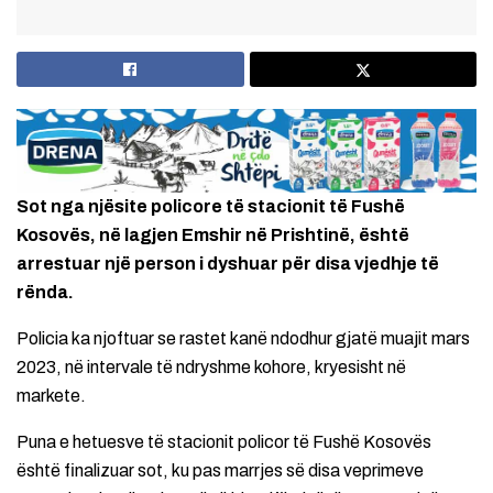
Sot nga njësite policore të stacionit të Fushë
Kosovës, në lagjen Emshir në Prishtinë, është
arrestuar një person i dyshuar për disa vjedhje të
rënda.
Policia ka njoftuar se rastet kanë ndodhur gjatë muajit mars
2023, në intervale të ndryshme kohore, kryesisht në
markete.
Puna e hetuesve të stacionit policor të Fushë Kosovës
është finalizuar sot, ku pas marrjes së disa veprimeve