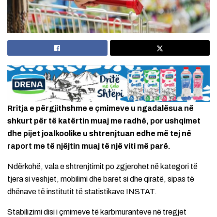
Rritja e përgjithshme e çmimeve u ngadalësua në
shkurt për të katërtin muaj me radhë, por ushqimet
dhe pijet joalkoolike u shtrenjtuan edhe më tej në
raport me të njëjtin muaj të një viti më parë.
Ndërkohë, vala e shtrenjtimit po zgjerohet në kategori të
tjera si veshjet, mobilimi dhe baret si dhe qiratë, sipas të
dhënave të institutit të statistikave INSTAT.
Stabilizimi disi i çmimeve të karbmuranteve në tregjet