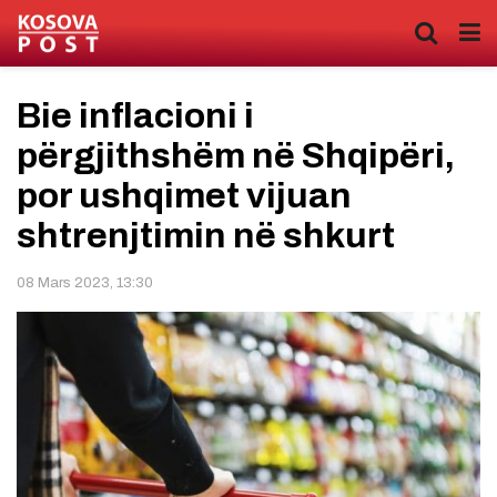
Bie inflacioni i
përgjithshëm në Shqipëri,
por ushqimet vijuan
shtrenjtimin në shkurt
08 Mars 2023, 13:30