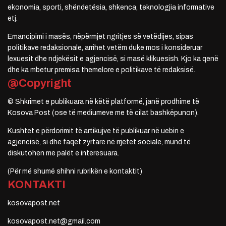
ekonomia, sporti, shëndetësia, shkenca, teknologjia informative
etj.
Emancipimi i masës, nëpërmjet ngritjes së vetëdijes, sipas
politikave redaksionale, arrihet vetëm duke mos i konsideruar
lexuesit dhe ndjekësit e agjencisë, si masë klikuesish. Kjo ka qenë
dhe ka mbetur premisa themelore e politikave të redaksisë.
@Copyright
© Shkrimet e publikuara në këtë platformë, janë prodhime të
Kosova Post (ose të mediumeve me të cilat bashkëpunon).
Kushtet e përdorimit të artikujve të publikuar në uebin e
agjencisë, si dhe faqet zyrtare në rrjetet sociale, mund të
diskutohen me palët e interesuara.
(Për më shumë shihni rubrikën e kontaktit)
KONTAKTI
kosovapost.net
kosovapost.net@gmail.com