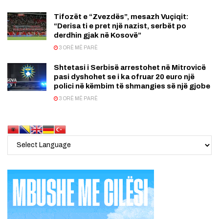
Tifozët e “Zvezdës”, mesazh Vuçiqit:
“Derisa ti e pret një nazist, serbët po
derdhin gjak në Kosovë”
3 ORË MË PARË
Shtetasi i Serbisë arrestohet në Mitrovicë
pasi dyshohet se i ka ofruar 20 euro një
polici në këmbim të shmangies së një gjobe
3 ORË MË PARË