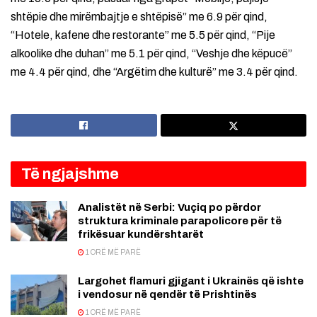
shtëpie dhe mirëmbajtje e shtëpisë” me 6.9 për qind,
“Hotele, kafene dhe restorante” me 5.5 për qind, “Pije
alkoolike dhe duhan” me 5.1 për qind, “Veshje dhe këpucë”
me 4.4 për qind, dhe “Argëtim dhe kulturë” me 3.4 për qind.
Të ngjajshme
Analistët në Serbi: Vuçiq po përdor
struktura kriminale parapolicore për të
frikësuar kundërshtarët
1 ORË MË PARË
Largohet flamuri gjigant i Ukrainës që ishte
i vendosur në qendër të Prishtinës
1 ORË MË PARË