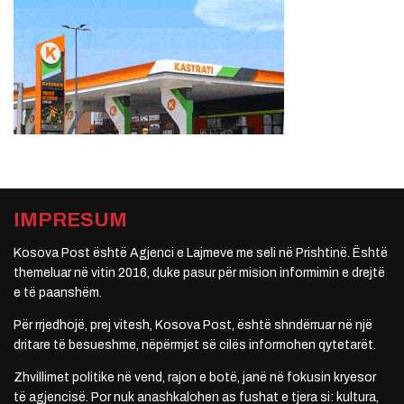
IMPRESUM
Kosova Post është Agjenci e Lajmeve me seli në Prishtinë. Është
themeluar në vitin 2016, duke pasur për mision informimin e drejtë
e të paanshëm.
Për rrjedhojë, prej vitesh, Kosova Post, është shndërruar në një
dritare të besueshme, nëpërmjet së cilës informohen qytetarët.
Zhvillimet politike në vend, rajon e botë, janë në fokusin kryesor
të agjencisë. Por nuk anashkalohen as fushat e tjera si: kultura,