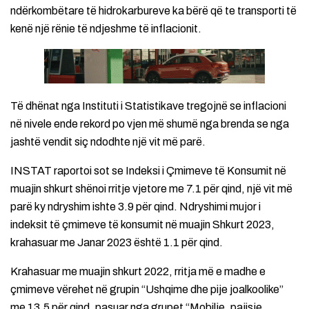
ndërkombëtare të hidrokarbureve ka bërë që te transporti të
kenë një rënie të ndjeshme të inflacionit.
Të dhënat nga Instituti i Statistikave tregojnë se inflacioni
në nivele ende rekord po vjen më shumë nga brenda se nga
jashtë vendit siç ndodhte një vit më parë.
INSTAT raportoi sot se Indeksi i Çmimeve të Konsumit në
muajin shkurt shënoi rritje vjetore me 7.1 për qind, një vit më
parë ky ndryshim ishte 3.9 për qind. Ndryshimi mujor i
indeksit të çmimeve të konsumit në muajin Shkurt 2023,
krahasuar me Janar 2023 është 1.1 për qind.
Krahasuar me muajin shkurt 2022, rritja më e madhe e
çmimeve vërehet në grupin “Ushqime dhe pije joalkoolike”
me 13.5 për qind, pasuar nga grupet “Mobilje, pajisje