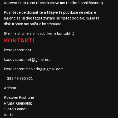
Kosova Post (ose të mediumeve me të cilat bashkëpunon).
Kushtet e përdorimit të artikujve të publikuar në uebin e
agjencisë, si dhe faqet zyrtare në rrjetet sociale, mund të
diskutohen me palët e interesuara.
(Për më shumë shihni rubrikën e kontaktit)
KONTAKTI
kosovapost.net
kosovapost.net@gmail.com
kosovapost.marketing@gmail.com
+ 383 49 890 321
Adresa:
Kosovë/ Prishtinë
Rruga: Garibaldi;
‘Hotel Grand’;
Kati II