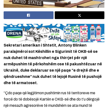
Sekretari amerikan i Shtetit, Antony Blinken
paralajmëroi sot Këshillin e Sigurimit të OKB-së se
nuk duhet të mashtrohet nga thirrjet për një
armëpushim të përkohshëm ose të pakushtëzuar në
Ukrainë, duke deklaruar se një paqe “e drejtë dhe e
qëndrueshme” nuk duhet të lejojë Rusinë të pushojë
dhe të armatoset.
“Çdo paqe që legjitimon pushtimin rus të territoreve me
forcë do të dobësojë Kartën e OKB-së dhe do t’u dërgojë
një mesazh agresorëve të mundshëm se ata mund të