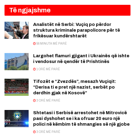
Të ngjajshme
Analistët në Serbi: Vuçiq po përdor
struktura kriminale parapolicore për të
frikësuar kundërshtarët
56 MINUTA MË PARË
Largohet flamuri gjigant i Ukrainës që ishte
i vendosur në qendër të Prishtinës
1 ORË MË PARË
Tifozët e “Zvezdës”, mesazh Vuçiqit:
“Derisa ti e pret një nazist, serbët po
derdhin gjak në Kosovë”
3 ORË MË PARË
Shtetasi i Serbisë arrestohet në Mitrovicë
pasi dyshohet se i ka ofruar 20 euro një
polici në këmbim të shmangies së një gjobe
3 ORË MË PARË