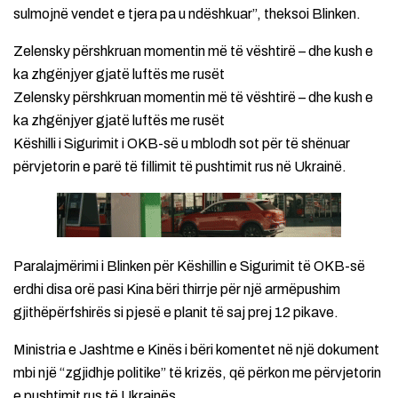
sulmojnë vendet e tjera pa u ndëshkuar”, theksoi Blinken.
Zelensky përshkruan momentin më të vështirë – dhe kush e
ka zhgënjyer gjatë luftës me rusët
Zelensky përshkruan momentin më të vështirë – dhe kush e
ka zhgënjyer gjatë luftës me rusët
Këshilli i Sigurimit i OKB-së u mblodh sot për të shënuar
përvjetorin e parë të fillimit të pushtimit rus në Ukrainë.
Paralajmërimi i Blinken për Këshillin e Sigurimit të OKB-së
erdhi disa orë pasi Kina bëri thirrje për një armëpushim
gjithëpërfshirës si pjesë e planit të saj prej 12 pikave.
Ministria e Jashtme e Kinës i bëri komentet në një dokument
mbi një “zgjidhje politike” të krizës, që përkon me përvjetorin
e pushtimit rus të Ukrainës.