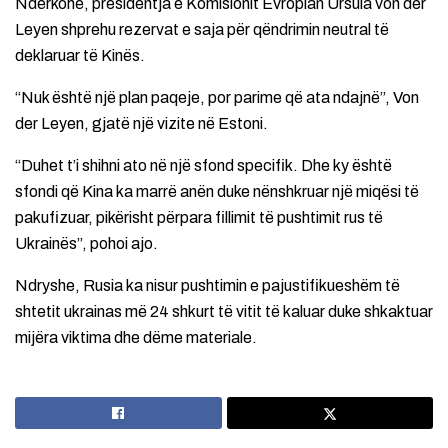
Ndërkohë, presidentja e Komisionit Evropian Ursula von der
Leyen shprehu rezervat e saja për qëndrimin neutral të
deklaruar të Kinës.
“Nuk është një plan paqeje, por parime që ata ndajnë”, Von
der Leyen, gjatë një vizite në Estoni.
“Duhet t’i shihni ato në një sfond specifik. Dhe ky është
sfondi që Kina ka marrë anën duke nënshkruar një miqësi të
pakufizuar, pikërisht përpara fillimit të pushtimit rus të
Ukrainës”, pohoi ajo.
Ndryshe, Rusia ka nisur pushtimin e pajustifikueshëm të
shtetit ukrainas më 24 shkurt të vitit të kaluar duke shkaktuar
mijëra viktima dhe dëme materiale.