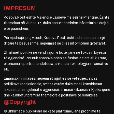
IMPRESUM
Kosova Post është Agjenci e Lajmeve me seli në Prishtinë. Është
themeluar në vitin 2016, duke pasur për mision informimin e drejtë
e të paanshëm.
Për rrjedhojë, prej vitesh, Kosova Post, është shndërruar në një
dritare të besueshme, nëpërmjet së cilës informohen qytetarët.
Zhvillimet politike në vend, rajon e botë, janë në fokusin kryesor
të agjencisë. Por nuk anashkalohen as fushat e tjera si: kultura,
ekonomia, sporti, shëndetësia, shkenca, teknologjia informative
etj.
Emancipimi i masës, nëpërmjet ngritjes së vetëdijes, sipas
politikave redaksionale, arrihet vetëm duke mos i konsideruar
lexuesit dhe ndjekësit e agjencisë, si masë klikuesish. Kjo ka qenë
dhe ka mbetur premisa themelore e politikave të redaksisë.
@Copyright
© Shkrimet e publikuara në këtë platformë, janë prodhime të