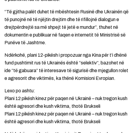
“Të gjitha palët duhet të mbështesin Rusinë dhe Ukrainën që
të punojnë në të njëjtin drejtim dhe të rifillojnë dialogun e
drejtpërdrejtë sa më shpejt të jetë e mundur”, thuhet në
dokumentin e publikuar në faqen e internetit të Ministrisë së
Punëve të Jashtme.
Ndërkohë, plani 12-pikësh i propozuar nga Kina për t’i dhënë
fund pushtimit rus të Ukrainës është “selektiv”, bazohet në
ide “të gabuara” të interesave të sigurisë dhe mjegullon rolet
e agresorit dhe viktimës, ka thënë Komisioni Evropian.
Lexo po ashtu:
Plani 12 pikësh kinez për paqen në Ukrainë – nuk tregon kush
është agresori dhe kush viktima, thotë Brukseli
Plani 12 pikësh kinez për paqen në Ukrainë – nuk tregon kush
është agresori dhe kush viktima, thotë Brukseli