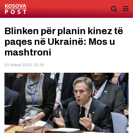
Blinken për planin kinez të
paqes në Ukrainë: Mos u
mashtroni
24 Shkurt 2023, 22:34