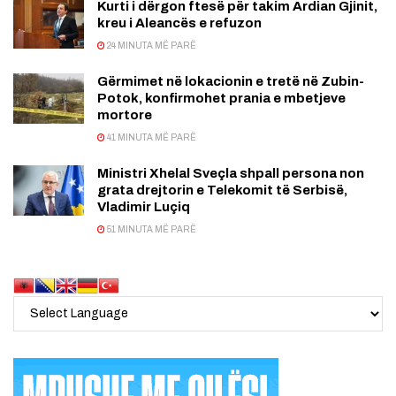
Kurti i dërgon ftesë për takim Ardian Gjinit,
kreu i Aleancës e refuzon
24 MINUTA MË PARË
Gërmimet në lokacionin e tretë në Zubin-
Potok, konfirmohet prania e mbetjeve
mortore
41 MINUTA MË PARË
Ministri Xhelal Sveçla shpall persona non
grata drejtorin e Telekomit të Serbisë,
Vladimir Luçiq
51 MINUTA MË PARË