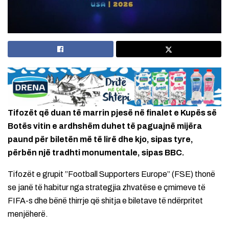
Tifozët që duan të marrin pjesë në finalet e Kupës së
Botës vitin e ardhshëm duhet të paguajnë mijëra
paund për biletën më të lirë dhe kjo, sipas tyre,
përbën një tradhti monumentale, sipas BBC.
Tifozët e grupit ”Football Supporters Europe” (FSE) thonë
se janë të habitur nga strategjia zhvatëse e çmimeve të
FIFA-s dhe bënë thirrje që shitja e biletave të ndërpritet
menjëherë.