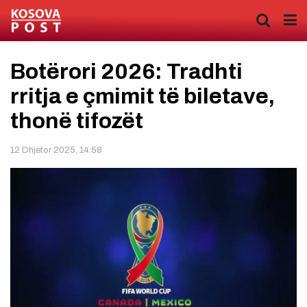
Botërori 2026: Tradhti
rritja e çmimit të biletave,
thonë tifozët
12 Dhjetor 2025, 14:58