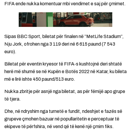
FIFA ende nuk ka komentuar mbi vendimet e saj për çmimet.
Sipas BBC Sport, biletat për finalen në ”MetLife Stadium”,
Nju Jork, ofrohen nga 3 119 deri në 6 615 paund (7 543
euro).
Biletat për eventin kryesor të FIFA-s kushtojnë deri shtatë
herë më shumë se në Kupën e Botës 2022 në Katar, ku bileta
më e lirë ishte 450 paund/513 euro.
Nuk ka zbritje për asnjë nga biletat, as për fëmijë apo grupe
të tjera.
Dhe, në ndryshim nga turnetë e fundit, ndeshjet e fazës së
grupeve çmohen bazuar në popullaritetin e perceptuar të
ekipeve të përfshira, në vend që të kenë një çmim fiks.