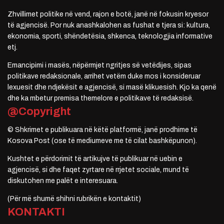
Zhvillimet politike në vend, rajon e botë, janë në fokusin kryesor
të agjencisë. Por nuk anashkalohen as fushat e tjera si: kultura,
ekonomia, sporti, shëndetësia, shkenca, teknologjia informative
etj.
Emancipimi i masës, nëpërmjet ngritjes së vetëdijes, sipas
politikave redaksionale, arrihet vetëm duke mos i konsideruar
lexuesit dhe ndjekësit e agjencisë, si masë klikuesish. Kjo ka qenë
dhe ka mbetur premisa themelore e politikave të redaksisë.
@Copyright
© Shkrimet e publikuara në këtë platformë, janë prodhime të
Kosova Post (ose të mediumeve me të cilat bashkëpunon).
Kushtet e përdorimit të artikujve të publikuar në uebin e
agjencisë, si dhe faqet zyrtare në rrjetet sociale, mund të
diskutohen me palët e interesuara.
(Për më shumë shihni rubrikën e kontaktit)
KONTAKTI