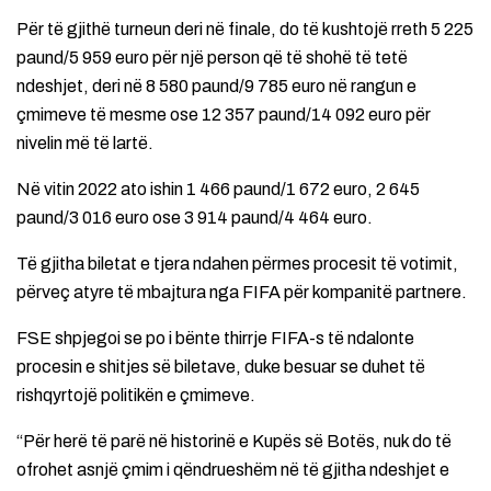
Për të gjithë turneun deri në finale, do të kushtojë rreth 5 225
paund/5 959 euro për një person që të shohë të tetë
ndeshjet, deri në 8 580 paund/9 785 euro në rangun e
çmimeve të mesme ose 12 357 paund/14 092 euro për
nivelin më të lartë.
Në vitin 2022 ato ishin 1 466 paund/1 672 euro, 2 645
paund/3 016 euro ose 3 914 paund/4 464 euro.
Të gjitha biletat e tjera ndahen përmes procesit të votimit,
përveç atyre të mbajtura nga FIFA për kompanitë partnere.
FSE shpjegoi se po i bënte thirrje FIFA-s të ndalonte
procesin e shitjes së biletave, duke besuar se duhet të
rishqyrtojë politikën e çmimeve.
“Për herë të parë në historinë e Kupës së Botës, nuk do të
ofrohet asnjë çmim i qëndrueshëm në të gjitha ndeshjet e