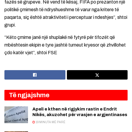
fazës së grupeve. Në vend të kësaj, FIFA po prezanton një
politikë çmimesh të ndryshueshme të varur nga kritere të
paqarta, siç është atraktiviteti i perceptuar i ndeshjes”, shtoi
grupi.
“Këto çmime janë një shuplakë në fytyrë për tifozët që
mbështesin ekipin e tyre jashtë turneut kryesor që zhvillohet
çdo katër vjet”, shtoi FSE
Të ngjajshme
Apeli e kthen në rigjykim rastin e Endrit
Nikës, akuzohet për vrasjen e argjentinases
19 MINUTA MË PARË