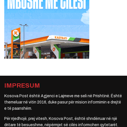
IMPRESUM
Kosova Post është Agjenci e Lajmeve me seli në Prishtinë. Është
themeluar në vitin 2016, duke pasur për mision informimin e drejtë
e të paanshëm.
Për rrjedhojë, prej vitesh, Kosova Post, është shndërruar në një
dritare të besueshme, nëpërmjet së cilës informohen qytetarët.