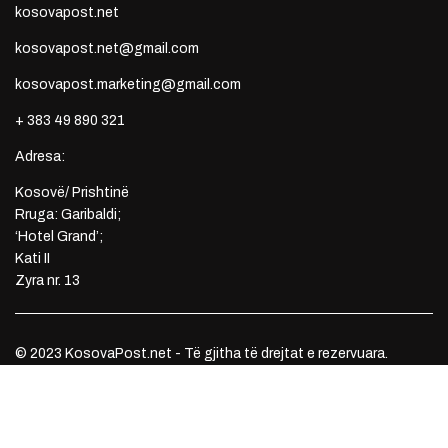
kosovapost.net
kosovapost.net@gmail.com
kosovapost.marketing@gmail.com
+ 383 49 890 321
Adresa:
Kosovë/ Prishtinë
Rruga: Garibaldi;
‘Hotel Grand’;
Kati II
Zyra nr. 13
© 2023 KosovaPost.net - Të gjitha të drejtat e rezervuara.