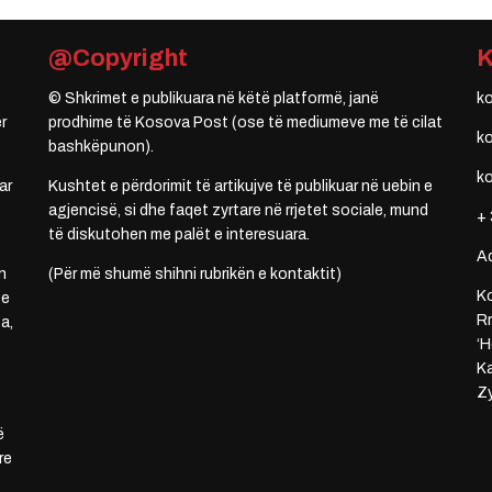
@Copyright
© Shkrimet e publikuara në këtë platformë, janë
k
r
prodhime të Kosova Post (ose të mediumeve me të cilat
k
bashkëpunon).
k
ar
Kushtet e përdorimit të artikujve të publikuar në uebin e
agjencisë, si dhe faqet zyrtare në rrjetet sociale, mund
+ 
të diskutohen me palët e interesuara.
A
n
(Për më shumë shihni rubrikën e kontaktit)
Ko
 e
Rr
a,
‘H
Ka
Zy
ë
re