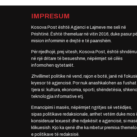
IMPRESUM
Kosova Post është Agjenci e Lajmeve me seli në
Prishtinë. Është themeluar në vitin 2016, duke pasur pë
mision informimin e drejtë e të paanshëm.
Për rrjedhojë, prej vitesh, Kosova Post, është shndërru
në një dritare të besueshme, nëpërmjet së cilës
informohen qytetarët.
Zhvillimet politike në vend, rajon e botë, janë në fokusi
kryesor të agjencisë. Por nuk anashkalohen as fushat
tjera si: kultura, ekonomia, sporti, shëndetësia, shkenc
teknologjia informative etj.
Emancipimi i masës, nëpërmjet ngritjes së vetëdijes,
sipas politikave redaksionale, arrihet vetëm duke mos i
konsideruar lexuesit dhe ndjekësit e agjencisë, si mas
klikuesish. Kjo ka qenë dhe ka mbetur premisa themelo
e politikave të redaksisë.