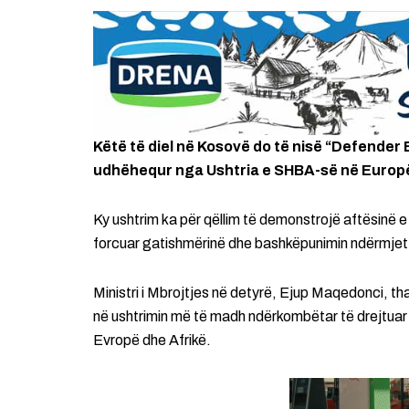
Këtë të diel në Kosovë do të nisë “Defender
udhëhequr nga Ushtria e SHBA-së në Europë
Ky ushtrim ka për qëllim të demonstrojë aftësinë e 
forcuar gatishmërinë dhe bashkëpunimin ndërmjet 
Ministri i Mbrojtjes në detyrë, Ejup Maqedonci, t
në ushtrimin më të madh ndërkombëtar të drejtuar
Evropë dhe Afrikë.