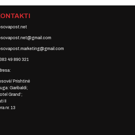
KONTAKTI
osovapost.net
osovapost.net@gmail.com
osovapost.marketing@gmail.com
383 49 890 321
dresa:
sovë/ Prishtinë
uga: Garibaldi;
otel Grand’;
ti II
ra nr. 13