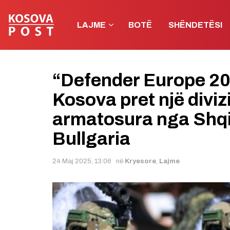
LAJME
BOTË
SHËNDETËSI
“Defender Europe 2025
Kosova pret një diviz
armatosura nga Shqi
Bullgaria
24 Maj 2025, 13:06
në
Kryesore
,
Lajme