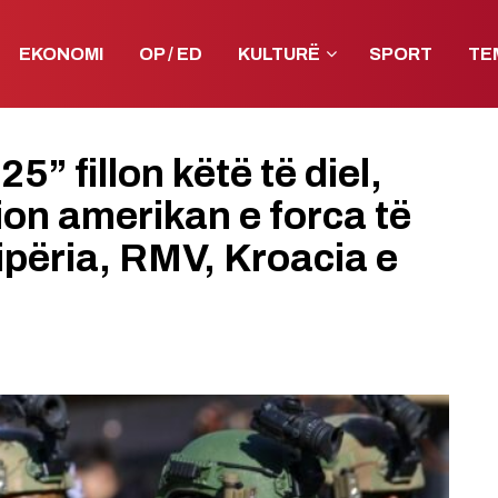
EKONOMI
OP / ED
KULTURË
SPORT
TE
” fillon këtë të diel,
ion amerikan e forca të
përia, RMV, Kroacia e