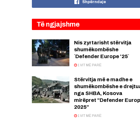
Shpërndaje
Të ngjajshme
Nis zyrtarisht stërvitja
shumëkombëshe
`Defender Europe ‘25`
1 VIT MË PARË
Stërvitja më e madhe e
shumëkombëshe e drejtu
nga SHBA, Kosova
mirëpret “Defender Euro
2025”
1 VIT MË PARË