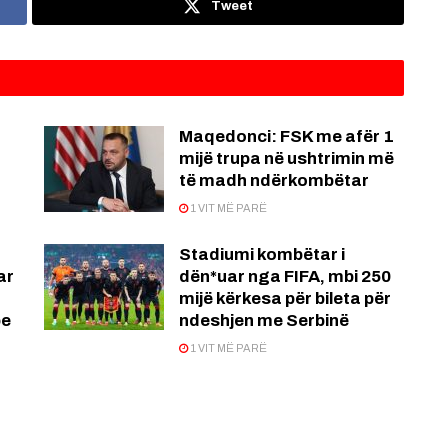
Tweet
Maqedonci: FSK me afër 1
mijë trupa në ushtrimin më
të madh ndërkombëtar
1 VIT MË PARË
Stadiumi kombëtar i
ar
dën*uar nga FIFA, mbi 250
mijë kërkesa për bileta për
pe
ndeshjen me Serbinë
1 VIT MË PARË