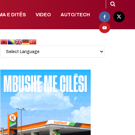
MA E DITËS
VIDEO
AUTO/TECH