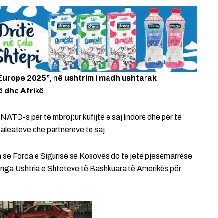
 Europe 2025”, në ushtrim i madh ushtarak
 dhe Afrikë
NATO-s për të mbrojtur kufijtë e saj lindorë dhe për të
aleatëve dhe partnerëve të saj.
ha se Forca e Sigurisë së Kosovës do të jetë pjesëmarrëse
 nga Ushtria e Shteteve të Bashkuara të Amerikës për