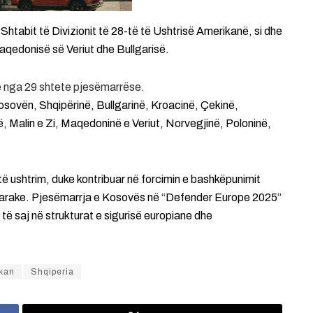
 Shtabit të Divizionit të 28-të të Ushtrisë Amerikanë, si dhe
aqedonisë së Veriut dhe Bullgarisë.
ë nga 29 shtete pjesëmarrëse.
Kosovën, Shqipërinë, Bullgarinë, Kroacinë, Çekinë,
ë, Malin e Zi, Maqedoninë e Veriut, Norvegjinë, Poloninë,
ë ushtrim, duke kontribuar në forcimin e bashkëpunimit
ushtarake. Pjesëmarrja e Kosovës në “Defender Europe 2025”
 të saj në strukturat e sigurisë europiane dhe
ikan
Shqiperia