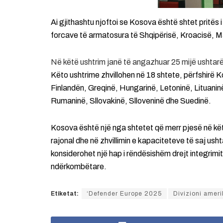
Ai gjithashtu njoftoi se Kosova është shtet pritës i
forcave të armatosura të Shqipërisë, Kroacisë, M
Në këtë ushtrim janë të angazhuar 25 mijë ushtar
Këto ushtrime zhvillohen në 18 shtete, përfshirë 
Finlandën, Greqinë, Hungarinë, Letoninë, Lituanin
Rumaninë, Sllovakinë, Slloveninë dhe Suedinë.
Kosova është një nga shtetet që merr pjesë në kët
rajonal dhe në zhvillimin e kapaciteteve të saj 
konsiderohet një hap i rëndësishëm drejt integrimit
ndërkombëtare.
Etiketat:
‘Defender Europe 2025
Divizioni amer