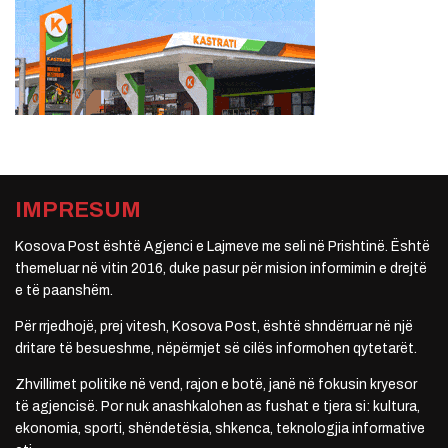
IMPRESUM
Kosova Post është Agjenci e Lajmeve me seli në Prishtinë. Është
themeluar në vitin 2016, duke pasur për mision informimin e drejtë
e të paanshëm.
Për rrjedhojë, prej vitesh, Kosova Post, është shndërruar në një
dritare të besueshme, nëpërmjet së cilës informohen qytetarët.
Zhvillimet politike në vend, rajon e botë, janë në fokusin kryesor
të agjencisë. Por nuk anashkalohen as fushat e tjera si: kultura,
ekonomia, sporti, shëndetësia, shkenca, teknologjia informative