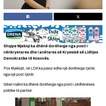
Shqipe Mjekiqi ka dhënë dorëheqje nga posti i
nënkryetares dhe i anëtares së Kryesisë së Lidhjes
Demokratike të Kosovës.
Pos Mjekiqit, në LDK ka pasur edhe një dorëheqje tjetër,
nga një post tjetër.
Sibel Halimi ka dhënë dorëheqje nga posti i zëdhënëses
politike të partisë.