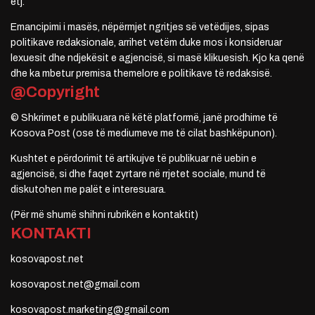
etj.
Emancipimi i masës, nëpërmjet ngritjes së vetëdijes, sipas
politikave redaksionale, arrihet vetëm duke mos i konsideruar
lexuesit dhe ndjekësit e agjencisë, si masë klikuesish. Kjo ka qenë
dhe ka mbetur premisa themelore e politikave të redaksisë.
@Copyright
© Shkrimet e publikuara në këtë platformë, janë prodhime të
Kosova Post (ose të mediumeve me të cilat bashkëpunon).
Kushtet e përdorimit të artikujve të publikuar në uebin e
agjencisë, si dhe faqet zyrtare në rrjetet sociale, mund të
diskutohen me palët e interesuara.
(Për më shumë shihni rubrikën e kontaktit)
KONTAKTI
kosovapost.net
kosovapost.net@gmail.com
kosovapost.marketing@gmail.com