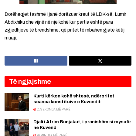
Dorëheqjet tashmë i janë dorëzuar kreut të LDK-së, Lumir
Abdixhiku dhe vijnë në një kohë kur partia është para
zgjedhjeve të brendshme, që pritet të mbahen gjatë këtij
muaji.
Të ngjajshme
Kurti kërkon kohë shtesë, ndërpritet
seanca konstituive e Kuvendit
51 SEKONDA MË PARË
Djali i Afrim Bunjakut, i pranishëm si mysafir
në Kuvend
46 MINUTA MË PARË