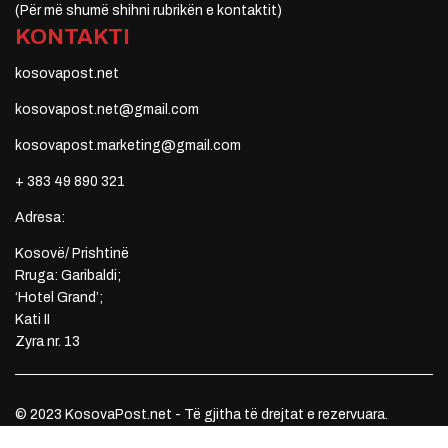
(Për më shumë shihni rubrikën e kontaktit)
KONTAKTI
kosovapost.net
kosovapost.net@gmail.com
kosovapost.marketing@gmail.com
+ 383 49 890 321
Adresa:
Kosovë/ Prishtinë
Rruga: Garibaldi;
‘Hotel Grand’;
Kati II
Zyra nr. 13
© 2023 KosovaPost.net - Të gjitha të drejtat e rezervuara.