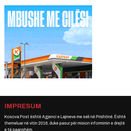
IMPRESUM
Kosova Post është Agjenci e Lajmeve me seli në Prishtinë. Është
themeluar në vitin 2016, duke pasur për mision informimin e drejtë
e të paanshëm.