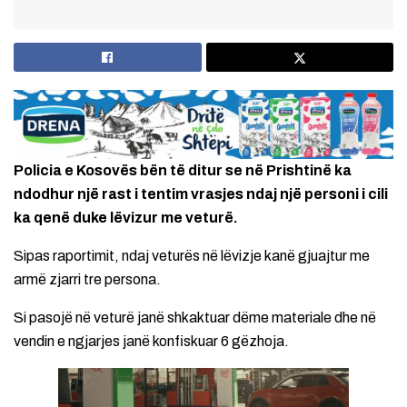
Policia e Kosovës bën të ditur se në Prishtinë ka
ndodhur një rast i tentim vrasjes ndaj një personi i cili
ka qenë duke lëvizur me veturë.
Sipas raportimit, ndaj veturës në lëvizje kanë gjuajtur me
armë zjarri tre persona.
Si pasojë në veturë janë shkaktuar dëme materiale dhe në
vendin e ngjarjes janë konfiskuar 6 gëzhoja.