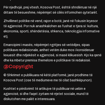
Për rrjedhojë, prej vitesh, Kosova Post, është shndërruar në një
dritare të besueshme, nëpërmjet së cilës informohen qytetarët.
Zhvillimet politike në vend, rajon e botë, janë në fokusin kryesor
të agjencisë. Por nuk anashkalohen as fushat e tjera si: kultura,
ekonomia, sporti, shëndetësia, shkenca, teknologjia informative
etj.
Emancipimi i masës, nëpërmjet ngritjes së vetëdijes, sipas
politikave redaksionale, arrihet vetëm duke mos i konsideruar
lexuesit dhe ndjekësit e agjencisë, si masë klikuesish. Kjo ka qenë
dhe ka mbetur premisa themelore e politikave të redaksisë.
@Copyright
© Shkrimet e publikuara në këtë platformë, janë prodhime të
Kosova Post (ose të mediumeve me të cilat bashkëpunon).
Kushtet e përdorimit të artikujve të publikuar në uebin e
agjencisë, si dhe faqet zyrtare në rrjetet sociale, mund të
diskutohen me palët e interesuara.