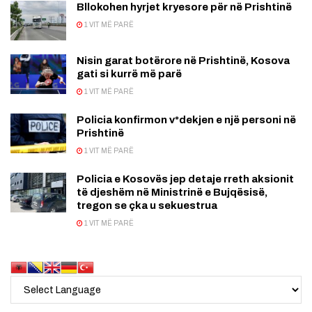
Bllokohen hyrjet kryesore për në Prishtinë
1 VIT MË PARË
Nisin garat botërore në Prishtinë, Kosova
gati si kurrë më parë
1 VIT MË PARË
Policia konfirmon v*dekjen e një personi në
Prishtinë
1 VIT MË PARË
Policia e Kosovës jep detaje rreth aksionit
të djeshëm në Ministrinë e Bujqësisë,
tregon se çka u sekuestrua
1 VIT MË PARË