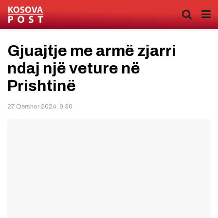
Gjuajtje me armë zjarri
ndaj një veture në
Prishtinë
27 Qershor 2024, 9:36