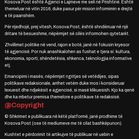
Kosova Post është Agjenci e Lajmeve me seli në Prishtinë. Është
themeluar në vitin 2016, duke pasur për mision informimin e drejtë
e të paanshëm.
Për rrjedhojë, prej vitesh, Kosova Post, është shndërruar në një
dritare të besueshme, nëpërmjet së cilës informohen qytetarët.
Zhvillimet politike në vend, rajon e botë, janë në fokusin kryesor
të agjencisë. Por nuk anashkalohen as fushat e tjera si: kultura,
ekonomia, sporti, shëndetësia, shkenca, teknologjia informative
etj.
Emancipimi i masës, nëpërmjet ngritjes së vetëdijes, sipas
politikave redaksionale, arrihet vetëm duke mos i konsideruar
lexuesit dhe ndjekësit e agjencisë, si masë klikuesish. Kjo ka qenë
dhe ka mbetur premisa themelore e politikave të redaksisë.
@Copyright
© Shkrimet e publikuara në këtë platformë, janë prodhime të
Kosova Post (ose të mediumeve me të cilat bashkëpunon).
Kushtet e përdorimit të artikujve të publikuar në uebin e