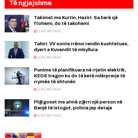
Të ngjajshme
Takimet me Kurtin, Haziri: Sa herë që
ftohemi, do të takohemi
5 ORË MË PARË
Tahiri: VV sonte rrënoi rendin kushtetues,
dyert e Kuvendit të mbyllura
6 ORË MË PARË
Punime të planifikuara në rrjetin elektrik,
KEDS tregon ku do të ketë ndërprerje të
rrymës të shtunën
6 ORË MË PARË
Pl@goset me aŕmë z@rri një person në
Banjë të Istogut, policia jep detaje
6 ORË MË PARË