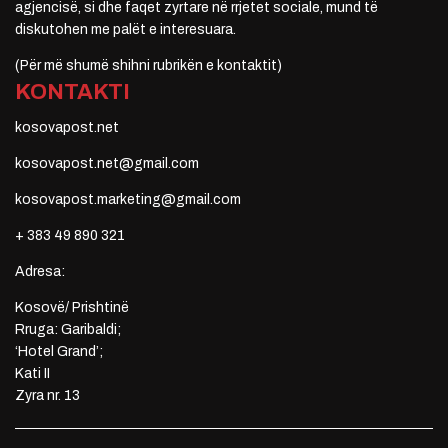
agjencisë, si dhe faqet zyrtare në rrjetet sociale, mund të
diskutohen me palët e interesuara.
(Për më shumë shihni rubrikën e kontaktit)
KONTAKTI
kosovapost.net
kosovapost.net@gmail.com
kosovapost.marketing@gmail.com
+ 383 49 890 321
Adresa:
Kosovë/ Prishtinë
Rruga: Garibaldi;
‘Hotel Grand’;
Kati II
Zyra nr. 13