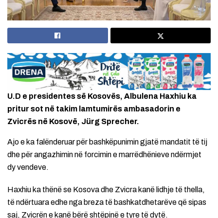
U.D e presidentes së Kosovës, Albulena Haxhiu ka
pritur sot në takim lamtumirës ambasadorin e
Zvicrës në Kosovë, Jürg Sprecher.
Ajo e ka falënderuar për bashkëpunimin gjatë mandatit të tij
dhe për angazhimin në forcimin e marrëdhënieve ndërmjet
dy vendeve.
Haxhiu ka thënë se Kosova dhe Zvicra kanë lidhje të thella,
të ndërtuara edhe nga breza të bashkatdhetarëve që sipas
saj, Zvicrën e kanë bërë shtëpinë e tyre të dytë.