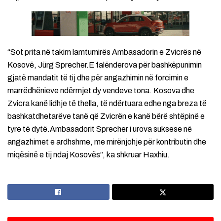
“Sot prita në takim lamtumirës Ambasadorin e Zvicrës në
Kosovë, Jürg Sprecher.E falënderova për bashkëpunimin
gjatë mandatit të tij dhe për angazhimin në forcimin e
marrëdhënieve ndërmjet dy vendeve tona. Kosova dhe
Zvicra kanë lidhje të thella, të ndërtuara edhe nga breza të
bashkatdhetarëve tanë që Zvicrën e kanë bërë shtëpinë e
tyre të dytë.Ambasadorit Sprecher i urova suksese në
angazhimet e ardhshme, me mirënjohje për kontributin dhe
miqësinë e tij ndaj Kosovës”, ka shkruar Haxhiu.