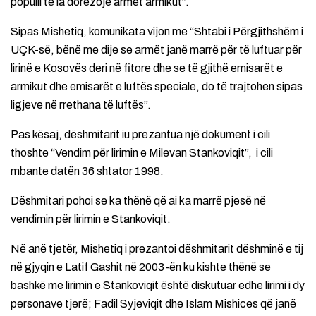
populli të ia dorëzojë armët armikut”.
Sipas Mishetiq, komunikata vijon me “Shtabi i Përgjithshëm i
UÇK-së, bënë me dije se armët janë marrë për të luftuar për
lirinë e Kosovës deri në fitore dhe se të gjithë emisarët e
armikut dhe emisarët e luftës speciale, do të trajtohen sipas
ligjeve në rrethana të luftës”.
Pas kësaj, dëshmitarit iu prezantua një dokument i cili
thoshte “Vendim për lirimin e Milevan Stankoviqit”, i cili
mbante datën 36 shtator 1998.
Dëshmitari pohoi se ka thënë që ai ka marrë pjesë në
vendimin për lirimin e Stankoviqit.
Në anë tjetër, Mishetiq i prezantoi dëshmitarit dëshminë e tij
në gjyqin e Latif Gashit në 2003-ën ku kishte thënë se
bashkë me lirimin e Stankoviqit është diskutuar edhe lirimi i dy
personave tjerë; Fadil Syjeviqit dhe Islam Mishices që janë