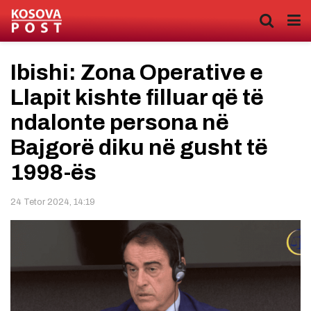
Ibishi: Zona Operative e
Llapit kishte filluar që të
ndalonte persona në
Bajgorë diku në gusht të
1998-ës
24 Tetor 2024, 14:19