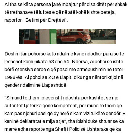
Ai tha se këta persona janë mbajtur për disa ditët për shkak
të rrethanave të luftës e që në atë kohë kishte beteja,
raporton “Betimi për Drejtësi“.
Dëshmitari pohoi se këto ndalime kanë ndodhur para se të
lëshohet komunikata 53 dhe 54. Ndërsa, ai pohoi se ishte
bërë ofensiva serbe e që pasoi me armëpushimin në tetor
1998-ës. Ai pohoi se ZO e Llapit, diku nga nëntori krijoi në
qendër ndalimi në Llapashticë.
“S’mund të them, pjesërisht ndoshta për kushtet se një
autoritet tjetër ka qenë kompetent, por mund të them që
kam pas njohuri pasi që dy herë e kam vizitu këtë qendër. E
keni në deklaratat e mija atje”, tha Ibishi duke shtuar se ka
marrë edhe raporte nga Shefi i Policisë Ushtarake që ka