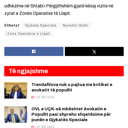
udhëzime në Shtabi i Përgjithshëm gjatë kësaj vizite në
zyrat e Zonës Operative të Llapit.
Etiketat:
Gjykata Speciale
Nuredin Ibishi
Zona Operative e Llapit
Të ngjajshme
Trendafilova nuk u pajtua me kritikat e
avokatit të popullit
1 VIT MË PARË
OVL e UÇK-së mbështet Avokatin e
Popullit pasi shprehu shqetësime për
punën e Gjykatës Speciale
1 VIT MË PARË