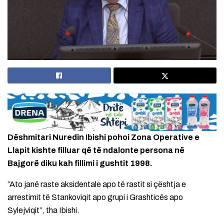
Dëshmitari Nuredin Ibishi pohoi Zona Operative e
Llapit kishte filluar që të ndalonte persona në
Bajgorë diku kah fillimi i gushtit 1998.
“Ato janë raste aksidentale apo të rastit si çështja e
arrestimit të Stankoviqit apo grupi i Grashticës apo
Sylejviqit”, tha Ibishi.