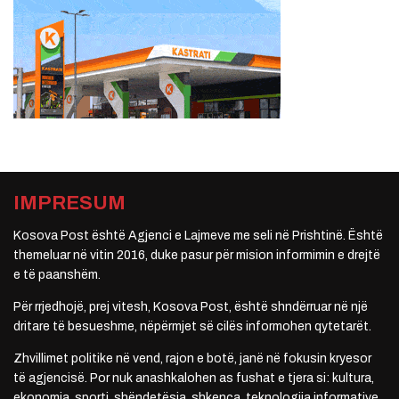
IMPRESUM
Kosova Post është Agjenci e Lajmeve me seli në Prishtinë. Është
themeluar në vitin 2016, duke pasur për mision informimin e drejtë
e të paanshëm.
Për rrjedhojë, prej vitesh, Kosova Post, është shndërruar në një
dritare të besueshme, nëpërmjet së cilës informohen qytetarët.
Zhvillimet politike në vend, rajon e botë, janë në fokusin kryesor
të agjencisë. Por nuk anashkalohen as fushat e tjera si: kultura,
ekonomia, sporti, shëndetësia, shkenca, teknologjia informative