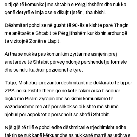
e tij që të komunikoj me shtabin e Përgjithshëm dhe nuk ka
qenë detyrë e imja ose e dikujt tjetër”, tha Ibishi.
Dëshmitari pohoi se në gusht të 98-ës e kishte parë Thaçin
me anëtarët e Shtabit të Përgjithshëm kur kishin ardhur që
ta vizitojnë Zonën e Llapit.
Ai tha se nuk ka pas komunikim zyrtar me asnjërin prej
anëtarëve të Shtabit përveç ndonjë përshëndetje formale
dhe se nuk i ka ditur pozicionet e tyre.
Tutje, Mishetiq i prezantoi dëshmitarit një deklaratë të tij për
ZPS-në ku kishte thënë që në këtë takim ai ka biseduar
diçka me Bislim Zyrapin dhe se kishin komunikime të
vazhdueshme me atë për shkak se ai kishte më shumë
njohuri për aspektet e personelit se shefi i Shtabit.
Një gjë të tillë e pohoi edhe dëshmitari e rrjedhimisht edhe
faktin se nuk kanë kërkuar dhe as nuk kanë marrë as urdhra e