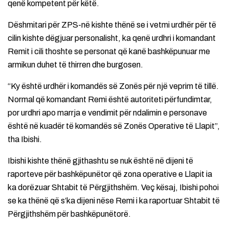
qenë kompetent për këtë.
Dëshmitari për ZPS-në kishte thënë se i vetmi urdhër për të
cilin kishte dëgjuar personalisht, ka qenë urdhri i komandant
Remit i cili thoshte se personat që kanë bashkëpunuar me
armikun duhet të thirren dhe burgosen.
“Ky është urdhër i komandës së Zonës për një veprim të tillë.
Normal që komandant Remi është autoriteti përfundimtar,
por urdhri apo marrja e vendimit për ndalimin e personave
është në kuadër të komandës së Zonës Operative të Llapit”,
tha Ibishi.
Ibishi kishte thënë gjithashtu se nuk është në dijeni të
raporteve për bashkëpunëtor që zona operative e Llapit ia
ka dorëzuar Shtabit të Përgjithshëm. Veç kësaj, Ibishi pohoi
se ka thënë që s’ka dijeni nëse Remi i ka raportuar Shtabit të
Përgjithshëm për bashkëpunëtorë.