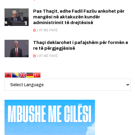
Pas Thaçit, edhe Fadil Fazliu ankohet për
mangësi në aktakuzën kundër
administrimit të drejtësisë
1 VIT MË PARË
Thaçi deklarohet i pafajshëm për formën e
re të përgjegjësisë
1 VIT MË PARË