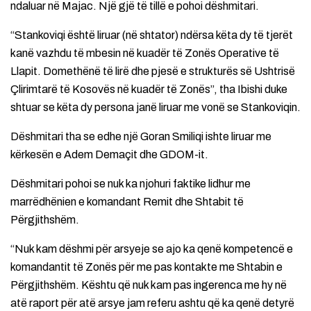
ndaluar në Majac. Një gjë të tillë e pohoi dëshmitari.
“Stankoviqi është liruar (në shtator) ndërsa këta dy të tjerët
kanë vazhdu të mbesin në kuadër të Zonës Operative të
Llapit. Domethënë të lirë dhe pjesë e strukturës së Ushtrisë
Çlirimtarë të Kosovës në kuadër të Zonës”, tha Ibishi duke
shtuar se këta dy persona janë liruar me vonë se Stankoviqin.
Dëshmitari tha se edhe një Goran Smiliqi ishte liruar me
kërkesën e Adem Demaçit dhe GDOM-it.
Dëshmitari pohoi se nuk ka njohuri faktike lidhur me
marrëdhënien e komandant Remit dhe Shtabit të
Përgjithshëm.
“Nuk kam dëshmi për arsyeje se ajo ka qenë kompetencë e
komandantit të Zonës për me pas kontakte me Shtabin e
Përgjithshëm. Kështu që nuk kam pas ingerenca me hy në
atë raport për atë arsye jam referu ashtu që ka qenë detyrë