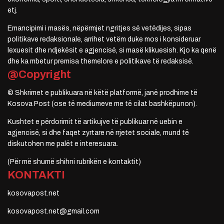
etj.
Emancipimi i masës, nëpërmjet ngritjes së vetëdijes, sipas
politikave redaksionale, arrihet vetëm duke mos i konsideruar
lexuesit dhe ndjekësit e agjencisë, si masë klikuesish. Kjo ka qenë
dhe ka mbetur premisa themelore e politikave të redaksisë.
@Copyright
© Shkrimet e publikuara në këtë platformë, janë prodhime të
Kosova Post (ose të mediumeve me të cilat bashkëpunon).
Kushtet e përdorimit të artikujve të publikuar në uebin e
agjencisë, si dhe faqet zyrtare në rrjetet sociale, mund të
diskutohen me palët e interesuara.
(Për më shumë shihni rubrikën e kontaktit)
KONTAKTI
kosovapost.net
kosovapost.net@gmail.com