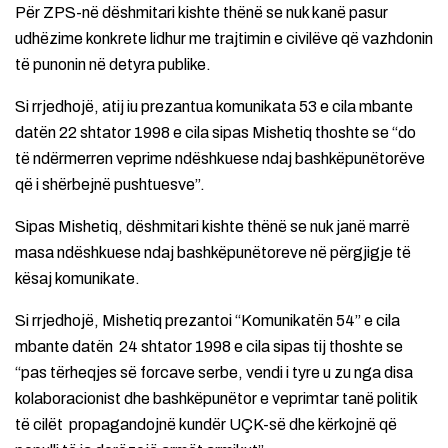
Për ZPS-në dëshmitari kishte thënë se nuk kanë pasur
udhëzime konkrete lidhur me trajtimin e civilëve që vazhdonin
të punonin në detyra publike.
Si rrjedhojë, atij iu prezantua komunikata 53 e cila mbante
datën 22 shtator 1998 e cila sipas Mishetiq thoshte se “do
të ndërmerren veprime ndëshkuese ndaj bashkëpunëtorëve
që i shërbejnë pushtuesve”.
Sipas Mishetiq, dëshmitari kishte thënë se nuk janë marrë
masa ndëshkuese ndaj bashkëpunëtoreve në përgjigje të
kësaj komunikate.
Si rrjedhojë, Mishetiq prezantoi “Komunikatën 54” e cila
mbante datën 24 shtator 1998 e cila sipas tij thoshte se
“pas tërheqjes së forcave serbe, vendi i tyre u zu nga disa
kolaboracionist dhe bashkëpunëtor e veprimtar tanë politik
të cilët propagandojnë kundër UÇK-së dhe kërkojnë që