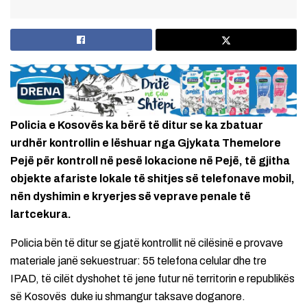
Policia e Kosovës ka bërë të ditur se ka zbatuar
urdhër kontrollin e lëshuar nga Gjykata Themelore
Pejë për kontroll në pesë lokacione në Pejë, të gjitha
objekte afariste lokale të shitjes së telefonave mobil,
nën dyshimin e kryerjes së veprave penale të
lartcekura.
Policia bën të ditur se gjatë kontrollit në cilësinë e provave
materiale janë sekuestruar: 55 telefona celular dhe tre
IPAD, të cilët dyshohet të jene futur në territorin e republikës
së Kosovës duke iu shmangur taksave doganore.