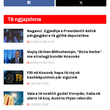
Të ngjajshme
Nagavci: Zgjedhja e Presidentit është
përgjegjësi e të gjithë deputetëve
22 MINUTA MË PARË
Vuçiq rikthen Millosheviqin, “Bota Serbe”
me strategji kundër Kosovës
50 MINUTA MË PARË
FBI në Kosovë, hapa të rinj në
bashkëpunimin për sigurinë
2 ORË MË PARË
Vala e të nxehtit godet Evropën, Italia në
alarm të kuq, Austria thyen rekordin
2 ORË MË PARË