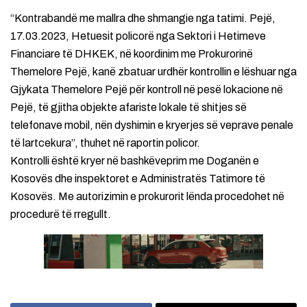
“Kontrabandë me mallra dhe shmangie nga tatimi. Pejë,
17.03.2023, Hetuesit policorë nga Sektori i Hetimeve
Financiare të DHKEK, në koordinim me Prokurorinë
Themelore Pejë, kanë zbatuar urdhër kontrollin e lëshuar nga
Gjykata Themelore Pejë për kontroll në pesë lokacione në
Pejë, të gjitha objekte afariste lokale të shitjes së
telefonave mobil, nën dyshimin e kryerjes së veprave penale
të lartcekura”, thuhet në raportin policor.
Kontrolli është kryer në bashkëveprim me Doganën e
Kosovës dhe inspektoret e Administratës Tatimore të
Kosovës. Me autorizimin e prokurorit lënda procedohet në
procedurë të rregullt.