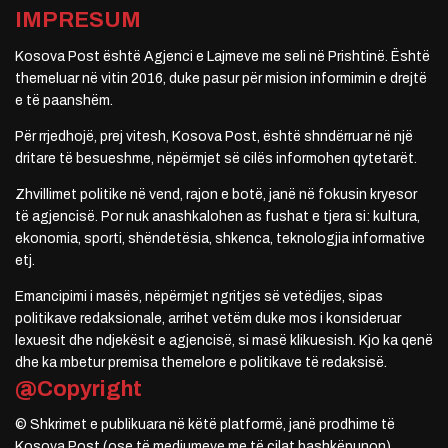
IMPRESUM
Kosova Post është Agjenci e Lajmeve me seli në Prishtinë. Është
themeluar në vitin 2016, duke pasur për mision informimin e drejtë
e të paanshëm.
Për rrjedhojë, prej vitesh, Kosova Post, është shndërruar në një
dritare të besueshme, nëpërmjet së cilës informohen qytetarët.
Zhvillimet politike në vend, rajon e botë, janë në fokusin kryesor
të agjencisë. Por nuk anashkalohen as fushat e tjera si: kultura,
ekonomia, sporti, shëndetësia, shkenca, teknologjia informative
etj.
Emancipimi i masës, nëpërmjet ngritjes së vetëdijes, sipas
politikave redaksionale, arrihet vetëm duke mos i konsideruar
lexuesit dhe ndjekësit e agjencisë, si masë klikuesish. Kjo ka qenë
dhe ka mbetur premisa themelore e politikave të redaksisë.
@Copyright
© Shkrimet e publikuara në këtë platformë, janë prodhime të
Kosova Post (ose të mediumeve me të cilat bashkëpunon).