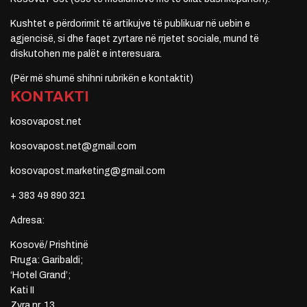
Kushtet e përdorimit të artikujve të publikuar në uebin e
agjencisë, si dhe faqet zyrtare në rrjetet sociale, mund të
diskutohen me palët e interesuara.
(Për më shumë shihni rubrikën e kontaktit)
KONTAKTI
kosovapost.net
kosovapost.net@gmail.com
kosovapost.marketing@gmail.com
+ 383 49 890 321
Adresa:
Kosovë/ Prishtinë
Rruga: Garibaldi;
‘Hotel Grand’;
Kati II
Zyra nr. 13