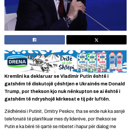
Kremlini ka deklaruar se Vladimir Putin është i
gatshëm të diskutojë çështjen e Ukrainës me Donald
Trump, por thekson kjo nuk nënkupton se ai është i
gatshëm të ndryshojë kërkesat e tij për luftën.
Zëdhënësi i Putinit, Dmitry Peskov, tha se ende nuk ka asnjë
telefonatë të planifikuar mes dy liderëve, por theksoi se
Putin e ka bërë të qartë se mbetet i hapur për dialog me