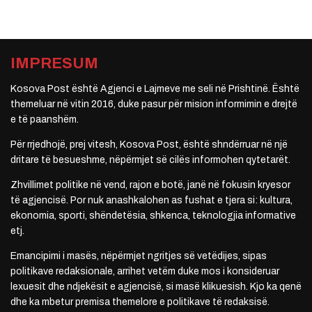
IMPRESUM
Kosova Post është Agjenci e Lajmeve me seli në Prishtinë. Është
themeluar në vitin 2016, duke pasur për mision informimin e drejtë
e të paanshëm.
Për rrjedhojë, prej vitesh, Kosova Post, është shndërruar në një
dritare të besueshme, nëpërmjet së cilës informohen qytetarët.
Zhvillimet politike në vend, rajon e botë, janë në fokusin kryesor
të agjencisë. Por nuk anashkalohen as fushat e tjera si: kultura,
ekonomia, sporti, shëndetësia, shkenca, teknologjia informative
etj.
Emancipimi i masës, nëpërmjet ngritjes së vetëdijes, sipas
politikave redaksionale, arrihet vetëm duke mos i konsideruar
lexuesit dhe ndjekësit e agjencisë, si masë klikuesish. Kjo ka qenë
dhe ka mbetur premisa themelore e politikave të redaksisë.