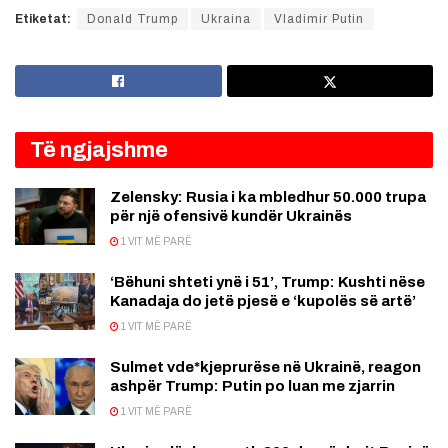
Etiketat:
Donald Trump
Ukraina
Vladimir Putin
Të ngjajshme
Zelensky: Rusia i ka mbledhur 50.000 trupa
për një ofensivë kundër Ukrainës
1 VIT MË PARË
‘Bëhuni shteti ynë i 51’, Trump: Kushti nëse
Kanadaja do jetë pjesë e ‘kupolës së artë’
1 VIT MË PARË
Sulmet vde*kjeprurëse në Ukrainë, reagon
ashpër Trump: Putin po luan me zjarrin
1 VIT MË PARË