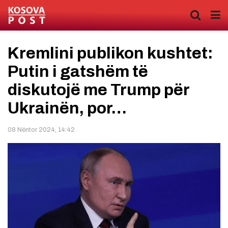
Kremlini publikon kushtet:
Putin i gatshëm të
diskutojë me Trump për
Ukrainën, por…
08 Nëntor 2024, 14:42