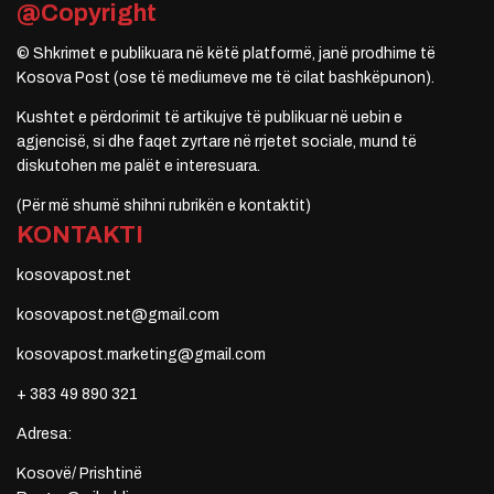
@Copyright
© Shkrimet e publikuara në këtë platformë, janë prodhime të
Kosova Post (ose të mediumeve me të cilat bashkëpunon).
Kushtet e përdorimit të artikujve të publikuar në uebin e
agjencisë, si dhe faqet zyrtare në rrjetet sociale, mund të
diskutohen me palët e interesuara.
(Për më shumë shihni rubrikën e kontaktit)
KONTAKTI
kosovapost.net
kosovapost.net@gmail.com
kosovapost.marketing@gmail.com
+ 383 49 890 321
Adresa:
Kosovë/ Prishtinë