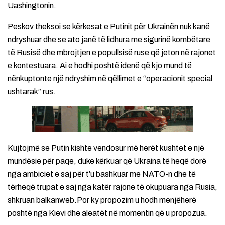
Uashingtonin.
Peskov theksoi se kërkesat e Putinit për Ukrainën nuk kanë
ndryshuar dhe se ato janë të lidhura me sigurinë kombëtare
të Rusisë dhe mbrojtjen e popullsisë ruse që jeton në rajonet
e kontestuara. Ai e hodhi poshtë idenë që kjo mund të
nënkuptonte një ndryshim në qëllimet e “operacionit special
ushtarak” rus.
Kujtojmë se Putin kishte vendosur më herët kushtet e një
mundësie për paqe, duke kërkuar që Ukraina të heqë dorë
nga ambiciet e saj për t’u bashkuar me NATO-n dhe të
tërheqë trupat e saj nga katër rajone të okupuara nga Rusia,
shkruan balkanweb.Por ky propozim u hodh menjëherë
poshtë nga Kievi dhe aleatët në momentin që u propozua.