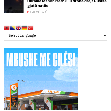
Ukraina lëshon rreth 300 dronë drejt Rusisë
gjatë natës
1 VIT MË PARË