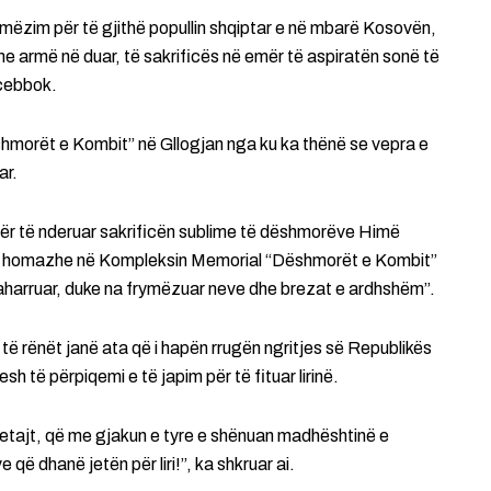
frymëzim për të gjithë popullin shqiptar e në mbarë Kosovën,
e armë në duar, të sakrificës në emër të aspiratën sonë të
acebbok.
morët e Kombit” në Gllogjan nga ku ka thënë se vepra e
ar.
për të nderuar sakrificën sublime të dëshmorëve Himë
 homazhe në Kompleksin Memorial “Dëshmorët e Kombit”
paharruar, duke na frymëzuar neve dhe brezat e ardhshëm”.
 të rënët janë ata që i hapën rrugën ngritjes së Republikës
h të përpiqemi e të japim për të fituar lirinë.
ajt, që me gjakun e tyre e shënuan madhështinë e
që dhanë jetën për liri!”, ka shkruar ai.