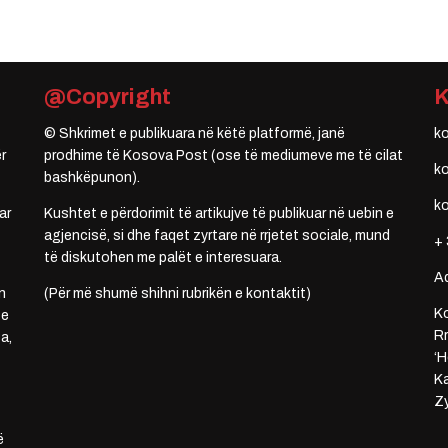
@Copyright
© Shkrimet e publikuara në këtë platformë, janë
k
r
prodhime të Kosova Post (ose të mediumeve me të cilat
k
bashkëpunon).
k
ar
Kushtet e përdorimit të artikujve të publikuar në uebin e
agjencisë, si dhe faqet zyrtare në rrjetet sociale, mund
+ 
të diskutohen me palët e interesuara.
A
n
(Për më shumë shihni rubrikën e kontaktit)
Ko
 e
Rr
a,
‘H
Ka
Zy
ë