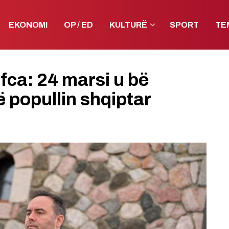
EKONOMI
OP / ED
KULTURË
SPORT
TE
ca: 24 marsi u bë
ë popullin shqiptar