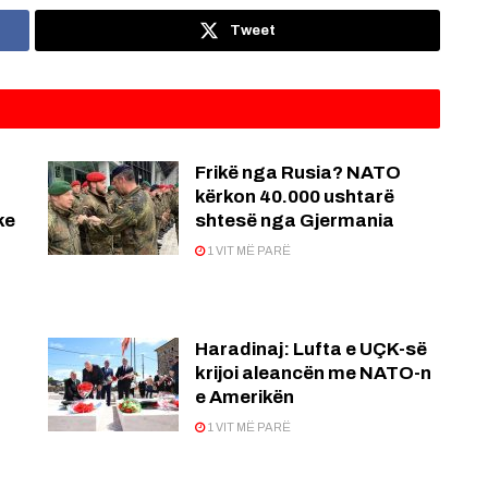
Tweet
Frikë nga Rusia? NATO
kërkon 40.000 ushtarë
ke
shtesë nga Gjermania
1 VIT MË PARË
Haradinaj: Lufta e UÇK-së
krijoi aleancën me NATO-n
e Amerikën
1 VIT MË PARË