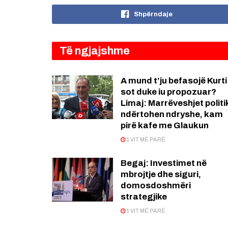
Shpërndaje
Të ngjajshme
A mund t’ju befasojë Kurti
sot duke iu propozuar?
Limaj: Marrëveshjet politi
ndërtohen ndryshe, kam
pirë kafe me Glaukun
1 VIT MË PARË
Begaj: Investimet në
mbrojtje dhe siguri,
domosdoshmëri
strategjike
1 VIT MË PARË