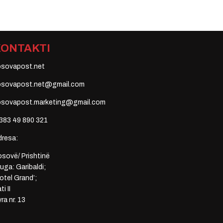
KONTAKTI
osovapost.net
osovapost.net@gmail.com
osovapost.marketing@gmail.com
383 49 890 321
dresa:
sovë/ Prishtinë
uga: Garibaldi;
otel Grand’;
ti II
ra nr. 13