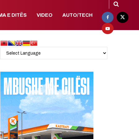
MA E DITËS
VIDEO
AUTO/TECH