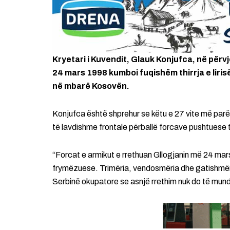
Kryetari i Kuvendit, Glauk Konjufca, në për
24 mars 1998 kumboi fuqishëm thirrja e lirisë
në mbarë Kosovën.
Konjufca është shprehur se këtu e 27 vite më parë,
të lavdishme frontale përballë forcave pushtuese t
“Forcat e armikut e rrethuan Gllogjanin më 24 mar
frymëzuese. Trimëria, vendosmëria dhe gatishmëria
Serbinë okupatore se asnjë rrethim nuk do të mund 