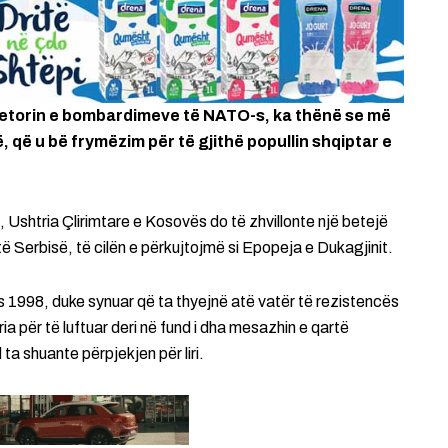
vjetorin e bombardimeve të NATO-s, ka thënë se më
, që u bë frymëzim për të gjithë popullin shqiptar e
 Ushtria Çlirimtare e Kosovës do të zhvillonte një betejë
ë Serbisë, të cilën e përkujtojmë si Epopeja e Dukagjinit.
s 1998, duke synuar që ta thyejnë atë vatër të rezistencës
 për të luftuar deri në fund i dha mesazhin e qartë
ta shuante përpjekjen për liri.