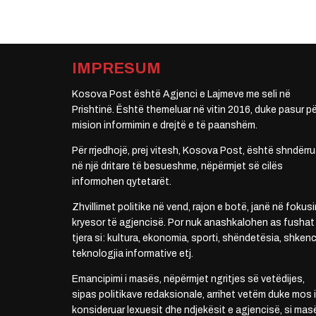
IMPRESUM
Kosova Post është Agjenci e Lajmeve me seli në
Prishtinë. Është themeluar në vitin 2016, duke pasur pë
mision informimin e drejtë e të paanshëm.
Për rrjedhojë, prej vitesh, Kosova Post, është shndërru
në një dritare të besueshme, nëpërmjet së cilës
informohen qytetarët.
Zhvillimet politike në vend, rajon e botë, janë në fokusi
kryesor të agjencisë. Por nuk anashkalohen as fushat
tjera si: kultura, ekonomia, sporti, shëndetësia, shkenc
teknologjia informative etj.
Emancipimi i masës, nëpërmjet ngritjes së vetëdijes,
sipas politikave redaksionale, arrihet vetëm duke mos i
konsideruar lexuesit dhe ndjekësit e agjencisë, si mas