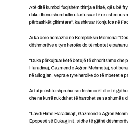
Atë ditë kumboi fuqishëm thirrja e lirisë, që u bë 
duke dhënë shembullin e lartësuar të rezistencës m
përbashkët çlirimtare”, ka shkruar Konjufca në F
Ai ka bërë homazhe në Kompleksin Memorial “Dësh
dëshmorëve e tyre heroike do të mbetet e paharru
“Duke përkujtuar këtë betejë të shndritshme dhe 
Haradinaj, Gazmend e Agron Mehmetaj, sot bëra
në Gllogjan. Vepra e tyre heroike do të mbetet e 
Ai tutje është shprehur se dëshmorët dhe të gjithë
dhe ne kurrë nuk duhet të harrohet se sa shumë u des
“Lavdi Himë Haradinajt, Gazmend e Agron Mehmet
Epopesë së Dukagjinit, si dhe të gjithë dëshmorëve 