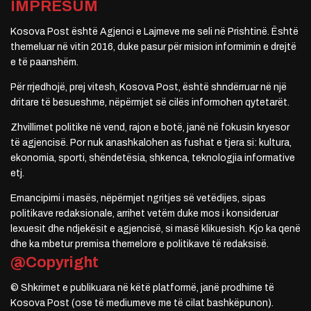
IMPRESUM
Kosova Post është Agjenci e Lajmeve me seli në Prishtinë. Është
themeluar në vitin 2016, duke pasur për mision informimin e drejtë
e të paanshëm.
Për rrjedhojë, prej vitesh, Kosova Post, është shndërruar në një
dritare të besueshme, nëpërmjet së cilës informohen qytetarët.
Zhvillimet politike në vend, rajon e botë, janë në fokusin kryesor
të agjencisë. Por nuk anashkalohen as fushat e tjera si: kultura,
ekonomia, sporti, shëndetësia, shkenca, teknologjia informative
etj.
Emancipimi i masës, nëpërmjet ngritjes së vetëdijes, sipas
politikave redaksionale, arrihet vetëm duke mos i konsideruar
lexuesit dhe ndjekësit e agjencisë, si masë klikuesish. Kjo ka qenë
dhe ka mbetur premisa themelore e politikave të redaksisë.
@Copyright
© Shkrimet e publikuara në këtë platformë, janë prodhime të
Kosova Post (ose të mediumeve me të cilat bashkëpunon).