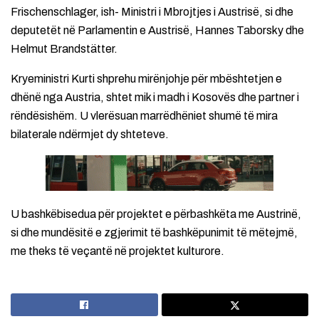
Frischenschlager, ish- Ministri i Mbrojtjes i Austrisë, si dhe
deputetët në Parlamentin e Austrisë, Hannes Taborsky dhe
Helmut Brandstätter.
Kryeministri Kurti shprehu mirënjohje për mbështetjen e
dhënë nga Austria, shtet mik i madh i Kosovës dhe partner i
rëndësishëm. U vlerësuan marrëdhëniet shumë të mira
bilaterale ndërmjet dy shteteve.
U bashkëbisedua për projektet e përbashkëta me Austrinë,
si dhe mundësitë e zgjerimit të bashkëpunimit të mëtejmë,
me theks të veçantë në projektet kulturore.