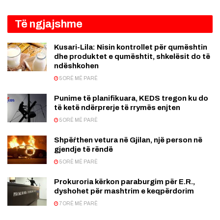
Të ngjajshme
Kusari-Lila: Nisin kontrollet për qumështin
dhe produktet e qumështit, shkelësit do të
ndëshkohen
5 ORË MË PARË
Punime të planifikuara, KEDS tregon ku do
të ketë ndërprerje të rrymës enjten
5 ORË MË PARË
Shpëŕthen vetura në Gjilan, një person në
gjendje të rëndë
5 ORË MË PARË
Prokuroria kërkon paraburgim për E.R.,
dyshohet për mashtrim e keqpërdorim
7 ORË MË PARË