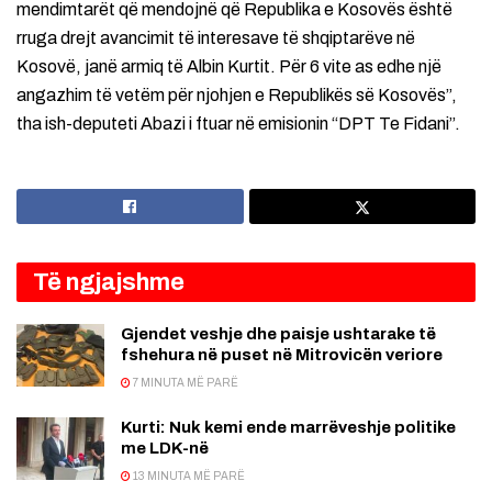
mendimtarët që mendojnë që Republika e Kosovës është
rruga drejt avancimit të interesave të shqiptarëve në
Kosovë, janë armiq të Albin Kurtit. Për 6 vite as edhe një
angazhim të vetëm për njohjen e Republikës së Kosovës”,
tha ish-deputeti Abazi i ftuar në emisionin “DPT Te Fidani”.
Të ngjajshme
Gjendet veshje dhe paisje ushtarake të
fshehura në puset në Mitrovicën veriore
7 MINUTA MË PARË
Kurti: Nuk kemi ende marrëveshje politike
me LDK-në
13 MINUTA MË PARË