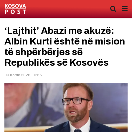
‘Lajthit’ Abazi me akuzë:
Albin Kurti është në mision
të shpërbërjes së
Republikës së Kosovës
09 Korrik 2026, 10:55