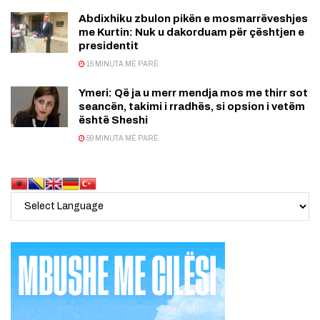
Abdixhiku zbulon pikën e mosmarrëveshjes
me Kurtin: Nuk u dakorduam për çështjen e
presidentit
15 MINUTA MË PARË
Ymeri: Që ja u merr mendja mos me thirr sot
seancën, takimi i rradhës, si opsion i vetëm
është Sheshi
59 MINUTA MË PARË