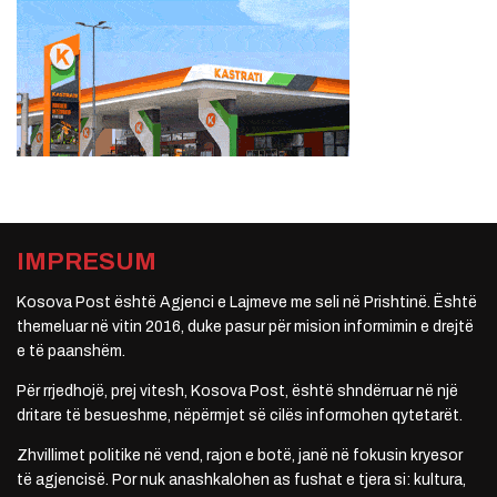
IMPRESUM
Kosova Post është Agjenci e Lajmeve me seli në Prishtinë. Është
themeluar në vitin 2016, duke pasur për mision informimin e drejtë
e të paanshëm.
Për rrjedhojë, prej vitesh, Kosova Post, është shndërruar në një
dritare të besueshme, nëpërmjet së cilës informohen qytetarët.
Zhvillimet politike në vend, rajon e botë, janë në fokusin kryesor
të agjencisë. Por nuk anashkalohen as fushat e tjera si: kultura,