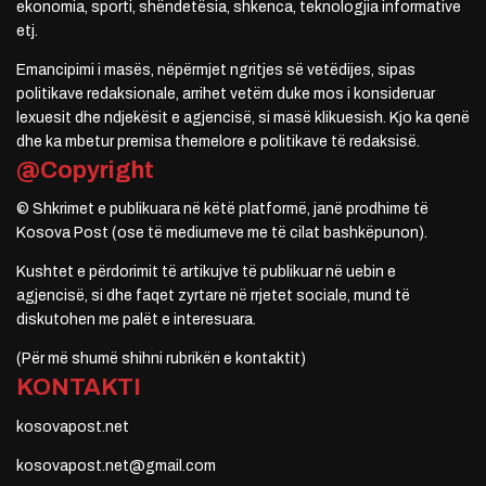
ekonomia, sporti, shëndetësia, shkenca, teknologjia informative
etj.
Emancipimi i masës, nëpërmjet ngritjes së vetëdijes, sipas
politikave redaksionale, arrihet vetëm duke mos i konsideruar
lexuesit dhe ndjekësit e agjencisë, si masë klikuesish. Kjo ka qenë
dhe ka mbetur premisa themelore e politikave të redaksisë.
@Copyright
© Shkrimet e publikuara në këtë platformë, janë prodhime të
Kosova Post (ose të mediumeve me të cilat bashkëpunon).
Kushtet e përdorimit të artikujve të publikuar në uebin e
agjencisë, si dhe faqet zyrtare në rrjetet sociale, mund të
diskutohen me palët e interesuara.
(Për më shumë shihni rubrikën e kontaktit)
KONTAKTI
kosovapost.net
kosovapost.net@gmail.com