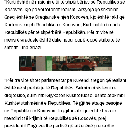
”Kurti është në misionin e tij të shpërbërjes së Republikës së
Kosovës, kjo po vërtetohet realisht. Arsyeja që shkon në
Greqi është se Greqia nuk e njeh Kosovën, kjo është fakt që
Kurti nuk e njeh Republikën e Kosovës, Kurti është brenda
Republikës për të shpërbërë Republikën. Për tri vite në
mënyrë graduale është duke hequr copë-copë atribute të
shtetit”, tha Abazi.
”Për tre vite shtet parlamentar pa Kuvend, tregon që realisht
është në shpërbërje të Republikës. Sulmi mbi sistemin e
drejtësisë, sulmi mbi Gjykatën Kushtetuese, është atak mbi
Kushtetutshmërinë e Republikës. Të gjithë ata që besojnë
në Republikën e Kosovës, të gjithë ata që është baza e
mendimit të krijimit të Republikës së Kosovës, prej
presidentit Rugova dhe partisë që ai ka lënë prapa dhe