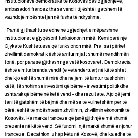
institucioneve demokratike të Kosovës pas zgjedhjeve,
ambasadori francez tha se vendi i tij është i gatshëm të
vazhdojë mbështetjen në fusha të ndryshme.
“Pamë gjithashtu se edhe në zgjedhjet e mëparshme
institucionet e gjyqësorit funksiononin mirë. Kemi parë një
Gjykatë Kushtetuese që funksionon mirë. Pra, sa i përket
zhvillimit demokratik është arritur mjaft shumë me ndihmën
tonë, por para së gjithash nga vetë kosovarët. Demokracia
është e rritur brenda vendit (e vetëndërtuar) në këtë shtet
dhe kjo është shumë mirë dhe ne jemi të lumtur ta shohim
këtë, të shohim se investimi që bëmë – investimi politik dhe
ushtarak që bëmë në këtë vend – dha rezultate. Ajo që jemi
tani të gatshëm të bëjmë dhe më se të vullnetshëm për të
bërë, është të mbështesim zhvillimin, zhvillimin ekonomik të
Kosovës. Ka marka franceze që janë gjithnjë e më shumë
prezente në këtë vend. Së fundmi, një markë shumë e njohur
franceze, Decathlon, u hap këtu në Kosovë, dhe ka edhe të