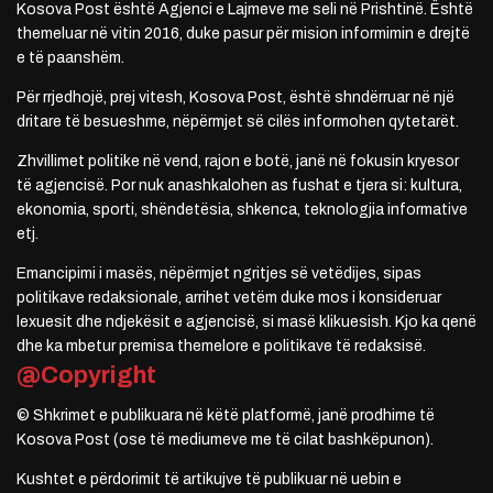
Kosova Post është Agjenci e Lajmeve me seli në Prishtinë. Është
themeluar në vitin 2016, duke pasur për mision informimin e drejtë
e të paanshëm.
Për rrjedhojë, prej vitesh, Kosova Post, është shndërruar në një
dritare të besueshme, nëpërmjet së cilës informohen qytetarët.
Zhvillimet politike në vend, rajon e botë, janë në fokusin kryesor
të agjencisë. Por nuk anashkalohen as fushat e tjera si: kultura,
ekonomia, sporti, shëndetësia, shkenca, teknologjia informative
etj.
Emancipimi i masës, nëpërmjet ngritjes së vetëdijes, sipas
politikave redaksionale, arrihet vetëm duke mos i konsideruar
lexuesit dhe ndjekësit e agjencisë, si masë klikuesish. Kjo ka qenë
dhe ka mbetur premisa themelore e politikave të redaksisë.
@Copyright
© Shkrimet e publikuara në këtë platformë, janë prodhime të
Kosova Post (ose të mediumeve me të cilat bashkëpunon).
Kushtet e përdorimit të artikujve të publikuar në uebin e