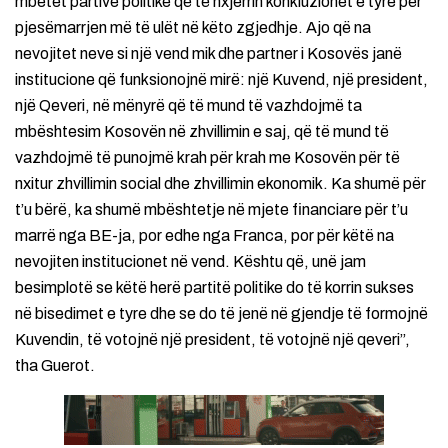
mbetet partive politike që të nxjerrin konkluzionet e tyre për
pjesëmarrjen më të ulët në këto zgjedhje. Ajo që na
nevojitet neve si një vend mik dhe partner i Kosovës janë
institucione që funksionojnë mirë: një Kuvend, një president,
një Qeveri, në mënyrë që të mund të vazhdojmë ta
mbështesim Kosovën në zhvillimin e saj, që të mund të
vazhdojmë të punojmë krah për krah me Kosovën për të
nxitur zhvillimin social dhe zhvillimin ekonomik. Ka shumë për
t’u bërë, ka shumë mbështetje në mjete financiare për t’u
marrë nga BE-ja, por edhe nga Franca, por për këtë na
nevojiten institucionet në vend. Kështu që, unë jam
besimplotë se këtë herë partitë politike do të korrin sukses
në bisedimet e tyre dhe se do të jenë në gjendje të formojnë
Kuvendin, të votojnë një president, të votojnë një qeveri”,
tha Guerot.