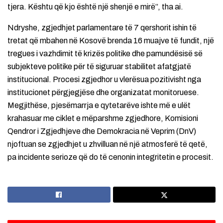
tjera. Kështu që kjo është një shenjë e mirë”, tha ai.
Ndryshe, zgjedhjet parlamentare të 7 qershorit ishin të
tretat që mbahen në Kosovë brenda 16 muajve të fundit, një
tregues i vazhdimit të krizës politike dhe pamundësisë së
subjekteve politike për të siguruar stabilitet afatgjatë
institucional. Procesi zgjedhor u vlerësua pozitivisht nga
institucionet përgjegjëse dhe organizatat monitoruese.
Megjithëse, pjesëmarrja e qytetarëve ishte më e ulët
krahasuar me ciklet e mëparshme zgjedhore, Komisioni
Qendror i Zgjedhjeve dhe Demokracia në Veprim (DnV)
njoftuan se zgjedhjet u zhvilluan në një atmosferë të qetë,
pa incidente serioze që do të cenonin integritetin e procesit.