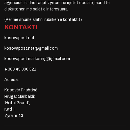
agjencisë, si dhe faqet zyrtare në rrjetet sociale, mund të
diskutohen me palët e interesuara.
(Për më shumë shihni rubrikën e kontaktit)
KONTAKTI
kosovapost.net
kosovapost.net@gmail.com
kosovapost.marketing@gmail.com
+ 383 49 890 321
Adresa:
Kosovë/ Prishtinë
Rruga: Garibaldi;
‘Hotel Grand’;
Kati II
Zyra nr. 13