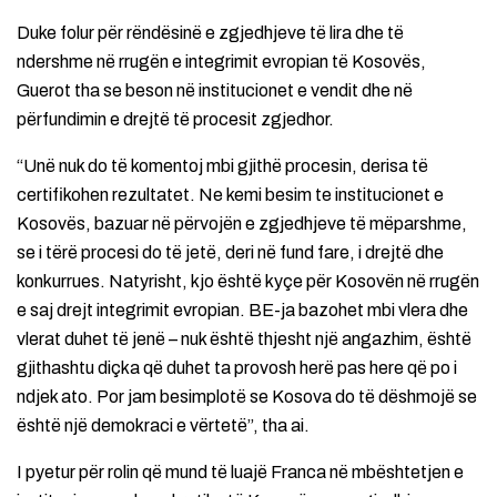
Duke folur për rëndësinë e zgjedhjeve të lira dhe të
ndershme në rrugën e integrimit evropian të Kosovës,
Guerot tha se beson në institucionet e vendit dhe në
përfundimin e drejtë të procesit zgjedhor.
“Unë nuk do të komentoj mbi gjithë procesin, derisa të
certifikohen rezultatet. Ne kemi besim te institucionet e
Kosovës, bazuar në përvojën e zgjedhjeve të mëparshme,
se i tërë procesi do të jetë, deri në fund fare, i drejtë dhe
konkurrues. Natyrisht, kjo është kyçe për Kosovën në rrugën
e saj drejt integrimit evropian. BE-ja bazohet mbi vlera dhe
vlerat duhet të jenë – nuk është thjesht një angazhim, është
gjithashtu diçka që duhet ta provosh herë pas here që po i
ndjek ato. Por jam besimplotë se Kosova do të dëshmojë se
është një demokraci e vërtetë”, tha ai.
I pyetur për rolin që mund të luajë Franca në mbështetjen e