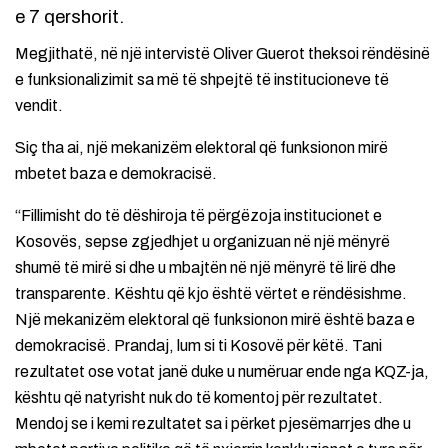
e 7 qershorit.
Megjithatë, në një intervistë Oliver Guerot theksoi rëndësinë
e funksionalizimit sa më të shpejtë të institucioneve të
vendit.
Siç tha ai, një mekanizëm elektoral që funksionon mirë
mbetet baza e demokracisë.
“Fillimisht do të dëshiroja të përgëzoja institucionet e
Kosovës, sepse zgjedhjet u organizuan në një mënyrë
shumë të mirë si dhe u mbajtën në një mënyrë të lirë dhe
transparente. Kështu që kjo është vërtet e rëndësishme.
Një mekanizëm elektoral që funksionon mirë është baza e
demokracisë. Prandaj, lum si ti Kosovë për këtë. Tani
rezultatet ose votat janë duke u numëruar ende nga KQZ-ja,
kështu që natyrisht nuk do të komentoj për rezultatet.
Mendoj se i kemi rezultatet sa i përket pjesëmarrjes dhe u