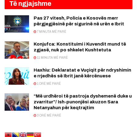
Të ngjajshme
Pas 27 vitesh, Policia e Kosovës merr
përgjegjësinë për sigurinë në urën e Ibrit
7 MINUTA MË PARË
Konjufca: Konstituimi i Kuvendit mund të
zgjasë, nuk po shkelet Kushtetuta
11 MINUTA MË PARË
Haxhiu: Deklaratat e Vuçiqit për ndryshimin
e rrjedhës së Ibrit janë kërcënuese
1 ORË MË PARË
“Më urdhëroi të pastroja dyshemenë duke u
zvarritur”/ Ish-punonjësi akuzon Sara
Netanyahun për keqtrajtim
3 ORË MË PARË