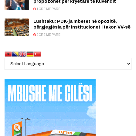
propozohet për kryetare të Kuvendit
1 ORË MË PARË
Lushtaku: PDK-ja mbetet në opozitë,
përgjegjësia për institucionet i takon VV-së
2 ORË MË PARË