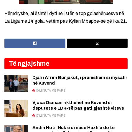
Përndryshe, ai është i dyti në listën e top golashënuesve në
La Liga me 14 gola, vetëm pas Kylian Mbappe-së që i ka 21.
Të ngjajshme
Djali i Afrim Bunjakut, i pranishëm si mysafir
në Kuvend
40 MINUTA MË PARË
Vjosa Osmani rikthehet në Kuvend si
deputete e LDK-së pas gati gjashtë viteve
47 MINUTA MË PARË
Andin Hoti: Nuk e di nëse Haxhiu do të