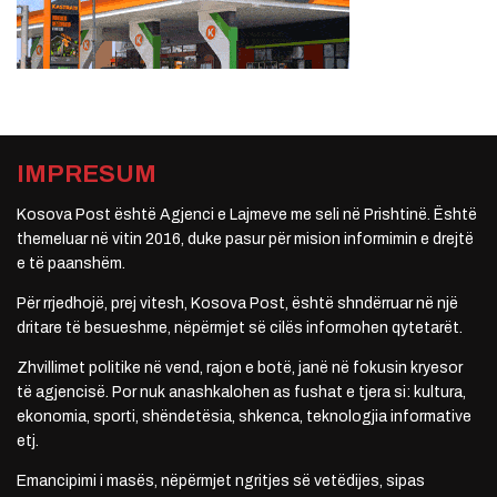
IMPRESUM
Kosova Post është Agjenci e Lajmeve me seli në Prishtinë. Është
themeluar në vitin 2016, duke pasur për mision informimin e drejtë
e të paanshëm.
Për rrjedhojë, prej vitesh, Kosova Post, është shndërruar në një
dritare të besueshme, nëpërmjet së cilës informohen qytetarët.
Zhvillimet politike në vend, rajon e botë, janë në fokusin kryesor
të agjencisë. Por nuk anashkalohen as fushat e tjera si: kultura,
ekonomia, sporti, shëndetësia, shkenca, teknologjia informative
etj.
Emancipimi i masës, nëpërmjet ngritjes së vetëdijes, sipas