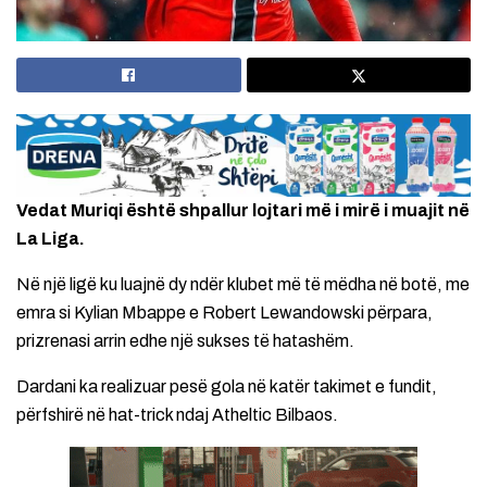
Vedat Muriqi është shpallur lojtari më i mirë i muajit në
La Liga.
Në një ligë ku luajnë dy ndër klubet më të mëdha në botë, me
emra si Kylian Mbappe e Robert Lewandowski përpara,
prizrenasi arrin edhe një sukses të hatashëm.
Dardani ka realizuar pesë gola në katër takimet e fundit,
përfshirë në hat-trick ndaj Atheltic Bilbaos.