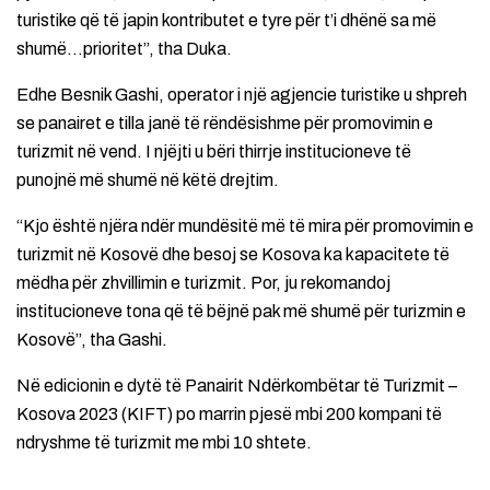
turistike që të japin kontributet e tyre për t’i dhënë sa më
shumë…prioritet”, tha Duka.
Edhe Besnik Gashi, operator i një agjencie turistike u shpreh
se panairet e tilla janë të rëndësishme për promovimin e
turizmit në vend. I njëjti u bëri thirrje institucioneve të
punojnë më shumë në këtë drejtim.
“Kjo është njëra ndër mundësitë më të mira për promovimin e
turizmit në Kosovë dhe besoj se Kosova ka kapacitete të
mëdha për zhvillimin e turizmit. Por, ju rekomandoj
institucioneve tona që të bëjnë pak më shumë për turizmin e
Kosovë”, tha Gashi.
Në edicionin e dytë të Panairit Ndërkombëtar të Turizmit –
Kosova 2023 (KIFT) po marrin pjesë mbi 200 kompani të
ndryshme të turizmit me mbi 10 shtete.