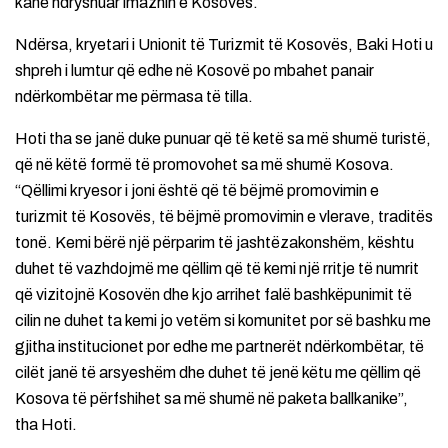
kanë ndryshuar imazhin e Kosovës.
Ndërsa, kryetari i Unionit të Turizmit të Kosovës, Baki Hoti u
shpreh i lumtur që edhe në Kosovë po mbahet panair
ndërkombëtar me përmasa të tilla.
Hoti tha se janë duke punuar që të ketë sa më shumë turistë,
që në këtë formë të promovohet sa më shumë Kosova.
“Qëllimi kryesor i joni është që të bëjmë promovimin e
turizmit të Kosovës, të bëjmë promovimin e vlerave, traditës
tonë. Kemi bërë një përparim të jashtëzakonshëm, kështu
duhet të vazhdojmë me qëllim që të kemi një rritje të numrit
që vizitojnë Kosovën dhe kjo arrihet falë bashkëpunimit të
cilin ne duhet ta kemi jo vetëm si komunitet por së bashku me
gjitha institucionet por edhe me partnerët ndërkombëtar, të
cilët janë të arsyeshëm dhe duhet të jenë këtu me qëllim që
Kosova të përfshihet sa më shumë në paketa ballkanike”,
tha Hoti.