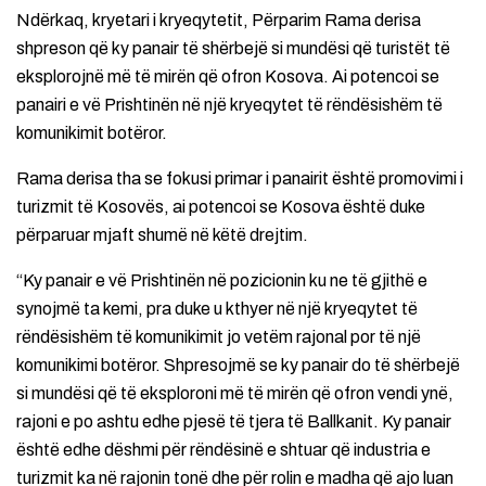
Ndërkaq, kryetari i kryeqytetit, Përparim Rama derisa
shpreson që ky panair të shërbejë si mundësi që turistët të
eksplorojnë më të mirën që ofron Kosova. Ai potencoi se
panairi e vë Prishtinën në një kryeqytet të rëndësishëm të
komunikimit botëror.
Rama derisa tha se fokusi primar i panairit është promovimi i
turizmit të Kosovës, ai potencoi se Kosova është duke
përparuar mjaft shumë në këtë drejtim.
“Ky panair e vë Prishtinën në pozicionin ku ne të gjithë e
synojmë ta kemi, pra duke u kthyer në një kryeqytet të
rëndësishëm të komunikimit jo vetëm rajonal por të një
komunikimi botëror. Shpresojmë se ky panair do të shërbejë
si mundësi që të eksploroni më të mirën që ofron vendi ynë,
rajoni e po ashtu edhe pjesë të tjera të Ballkanit. Ky panair
është edhe dëshmi për rëndësinë e shtuar që industria e
turizmit ka në rajonin tonë dhe për rolin e madha që ajo luan