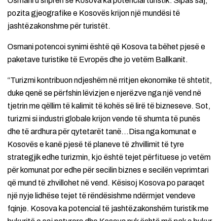
Osmani u shpreh se Kosova ka potencial turistik. Sipas saj,
pozita gjeografike e Kosovës krijon një mundësi të
jashtëzakonshme për turistët.
Osmani potencoi synimi është që Kosova ta bëhet pjesë e
paketave turistike të Evropës dhe jo vetëm Ballkanit.
“Turizmi kontribuon ndjeshëm në rritjen ekonomike të shtetit,
duke qenë se përfshin lëvizjen e njerëzve nga një vend në
tjetrin me qëllim të kalimit të kohës së lirë të bizneseve. Sot,
turizmi si industri globale krijon vende të shumta të punës
dhe të ardhura për qytetarët tanë…Disa nga komunat e
Kosovës e kanë pjesë të planeve të zhvillimit të tyre
strategjik edhe turizmin, kjo është tejet përfituese jo vetëm
për komunat por edhe për secilin biznes e secilën veprimtari
që mund të zhvillohet në vend. Kësisoj Kosova po paraqet
një nyje lidhëse tejet të rëndësishme ndërmjet vendeve
fqinje. Kosova ka potencial të jashtëzakonshëm turistik me