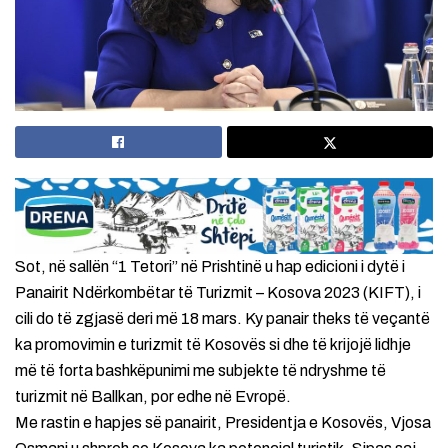
Sot, në sallën “1 Tetori” në Prishtinë u hap edicioni i dytë i
Panairit Ndërkombëtar të Turizmit – Kosova 2023 (KIFT), i
cili do të zgjasë deri më 18 mars. Ky panair theks të veçantë
ka promovimin e turizmit të Kosovës si dhe të krijojë lidhje
më të forta bashkëpunimi me subjekte të ndryshme të
turizmit në Ballkan, por edhe në Evropë.
Me rastin e hapjes së panairit, Presidentja e Kosovës, Vjosa