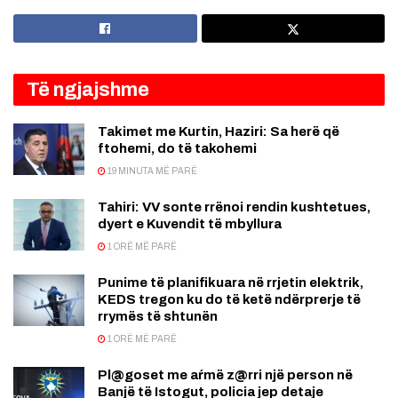
Të ngjajshme
Takimet me Kurtin, Haziri: Sa herë që
ftohemi, do të takohemi
19 MINUTA MË PARË
Tahiri: VV sonte rrënoi rendin kushtetues,
dyert e Kuvendit të mbyllura
1 ORË MË PARË
Punime të planifikuara në rrjetin elektrik,
KEDS tregon ku do të ketë ndërprerje të
rrymës të shtunën
1 ORË MË PARË
Pl@goset me aŕmë z@rri një person në
Banjë të Istogut, policia jep detaje