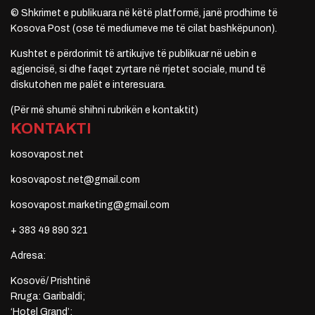
© Shkrimet e publikuara në këtë platformë, janë prodhime të
Kosova Post (ose të mediumeve me të cilat bashkëpunon).
Kushtet e përdorimit të artikujve të publikuar në uebin e
agjencisë, si dhe faqet zyrtare në rrjetet sociale, mund të
diskutohen me palët e interesuara.
(Për më shumë shihni rubrikën e kontaktit)
KONTAKTI
kosovapost.net
kosovapost.net@gmail.com
kosovapost.marketing@gmail.com
+ 383 49 890 321
Adresa:
Kosovë/ Prishtinë
Rruga: Garibaldi;
‘Hotel Grand’;