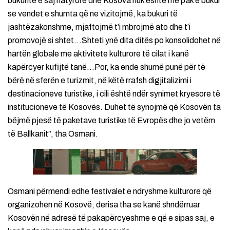
bukuritë e saj natyrore dhe Kosova nuk është më pak e bukur
se vendet e shumta që ne vizitojmë, ka bukuri të
jashtëzakonshme, mjaftojmë t’i mbrojmë ato dhe t’i
promovojë si shtet…Shteti ynë dita ditës po konsolidohet në
hartën globale me aktivitete kulturore të cilat i kanë
kapërcyer kufijtë tanë…Por, ka ende shumë punë për të
bërë në sferën e turizmit, në këtë rrafsh digjitalizimi i
destinacioneve turistike, i cili është ndër synimet kryesore të
institucioneve të Kosovës. Duhet të synojmë që Kosovën ta
bëjmë pjesë të paketave turistike të Evropës dhe jo vetëm
të Ballkanit”, tha Osmani.
Osmani përmendi edhe festivalet e ndryshme kulturore që
organizohen në Kosovë, derisa tha se kanë shndërruar
Kosovën në adresë të pakapërcyeshme e që e sipas saj, e