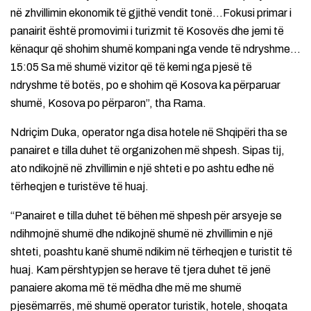
në zhvillimin ekonomik të gjithë vendit tonë…Fokusi primar i
panairit është promovimi i turizmit të Kosovës dhe jemi të
kënaqur që shohim shumë kompani nga vende të ndryshme…
15:05 Sa më shumë vizitor që të kemi nga pjesë të
ndryshme të botës, po e shohim që Kosova ka përparuar
shumë, Kosova po përparon”, tha Rama.
Ndriçim Duka, operator nga disa hotele në Shqipëri tha se
panairet e tilla duhet të organizohen më shpesh. Sipas tij,
ato ndikojnë në zhvillimin e një shteti e po ashtu edhe në
tërheqjen e turistëve të huaj.
“Panairet e tilla duhet të bëhen më shpesh për arsyeje se
ndihmojnë shumë dhe ndikojnë shumë në zhvillimin e një
shteti, poashtu kanë shumë ndikim në tërheqjen e turistit të
huaj. Kam përshtypjen se herave të tjera duhet të jenë
panaiere akoma më të mëdha dhe më me shumë
pjesëmarrës, më shumë operator turistik, hotele, shoqata