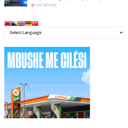
2 ORË MË PARË