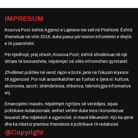
IMPRESUM
Kosova Post është Agjenci e Lajmeve me seli në Prishtinë. Është
themeluar në vitin 2016, duke pasur për mision informimin e drejtë
e të paanshëm.
Për rrjedhojë, prej vitesh, Kosova Post, është shndërruar në një
dritare të besueshme, nëpërmjet së cilës informohen qytetarët.
Zhvillimet politike në vend, rajon e botë, janë në fokusin kryesor
të agjencisë. Por nuk anashkalohen as fushat e tjera si: kultura,
ekonomia, sporti, shëndetësia, shkenca, teknologjia informative
etj.
Emancipimi i masës, nëpërmjet ngritjes së vetëdijes, sipas
politikave redaksionale, arrihet vetëm duke mos i konsideruar
lexuesit dhe ndjekësit e agjencisë, si masë klikuesish. Kjo ka qenë
dhe ka mbetur premisa themelore e politikave të redaksisë.
@Copyright