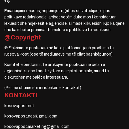
etj.
Emancipimi i masës, nëpërmjet ngritjes së vetëdijes, sipas
politikave redaksionale, arrihet vetëm duke mos i konsideruar
lexuesit dhe ndjekësit e agjencisë, si masë klikuesish. Kjo ka qenë
dhe ka mbetur premisa themelore e politikave të redaksisë.
@Copyright
© Shkrimet e publikuara në këtë platformë, janë prodhime të
Kosova Post (ose të mediumeve me të cilat bashkëpunon).
Kushtet e përdorimit të artikujve të publikuar në uebin e
agjencisë, si dhe faqet zyrtare në rrjetet sociale, mund të
diskutohen me palët e interesuara.
(Për më shumë shihni rubrikën e kontaktit)
KONTAKTI
kosovapost.net
kosovapost.net@gmail.com
kosovapost.marketing@gmail.com