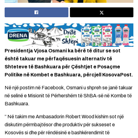
Presidentja Vjosa Osmani ka bërë të ditur se sot
është takuar me përfaqësuesin alternativ të
Shteteve të Bashkuara për Çështjet e Posaçme
Politike në Kombet e Bashkuara, përcjell KosovaPost.
Në një postim në Facebook, Osmani u shpreh se janë takuar
në selinë e Misionit të Përhershëm të ShBA-së në Kombe të
Bashkuara.
” Në takim me Ambasadorin Robert Wood kishim sot një
diskutim përmbajtësor dhe produktiv për sukseset e
Kosovës si dhe për rëndësinë e bashkërendimit të