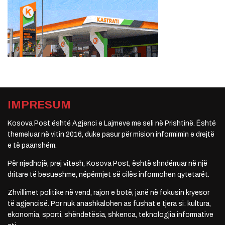
IMPRESUM
Kosova Post është Agjenci e Lajmeve me seli në Prishtinë. Është
themeluar në vitin 2016, duke pasur për mision informimin e drejtë
e të paanshëm.
Për rrjedhojë, prej vitesh, Kosova Post, është shndërruar në një
dritare të besueshme, nëpërmjet së cilës informohen qytetarët.
Zhvillimet politike në vend, rajon e botë, janë në fokusin kryesor
të agjencisë. Por nuk anashkalohen as fushat e tjera si: kultura,
ekonomia, sporti, shëndetësia, shkenca, teknologjia informative