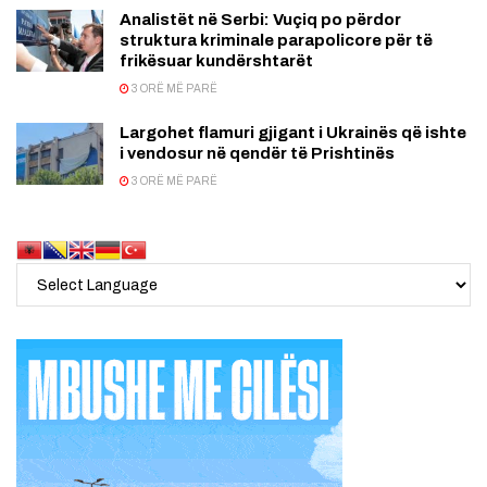
Analistët në Serbi: Vuçiq po përdor
struktura kriminale parapolicore për të
frikësuar kundërshtarët
3 ORË MË PARË
Largohet flamuri gjigant i Ukrainës që ishte
i vendosur në qendër të Prishtinës
3 ORË MË PARË