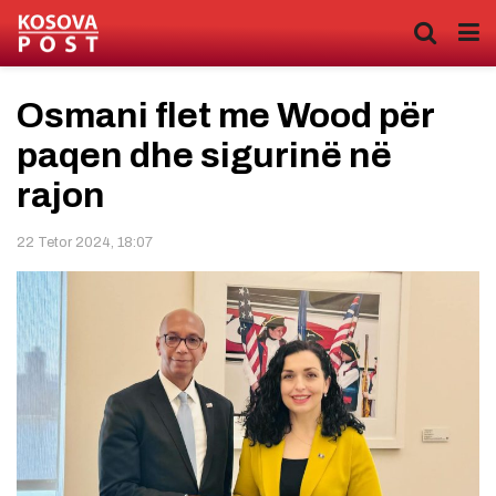
Osmani flet me Wood për
paqen dhe sigurinë në
rajon
22 Tetor 2024, 18:07