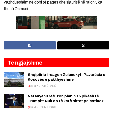
vazhdueshëm në dobi të paqes dhe sigurisë në rajon”, ka
thënë Osmani.
Të ngjajshme
Shqipëria i reagon Zelenskyt: Pavarësia e
Kosovës e pakthyeshme
24 MINUTA MË PARË
Netanyahu refuzon planin 15 pikësh të
Trumpit: Nuk do të ketë shtet palestinez
54 MINUTA MË PARË