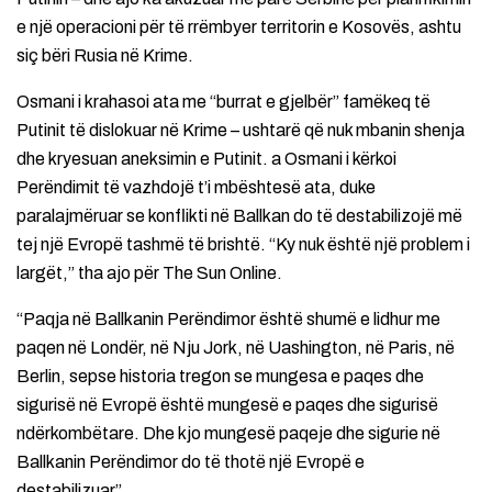
e një operacioni për të rrëmbyer territorin e Kosovës, ashtu
siç bëri Rusia në Krime.
Osmani i krahasoi ata me “burrat e gjelbër” famëkeq të
Putinit të dislokuar në Krime – ushtarë që nuk mbanin shenja
dhe kryesuan aneksimin e Putinit. a Osmani i kërkoi
Perëndimit të vazhdojë t’i mbështesë ata, duke
paralajmëruar se konflikti në Ballkan do të destabilizojë më
tej një Evropë tashmë të brishtë. “Ky nuk është një problem i
largët,” tha ajo për The Sun Online.
“Paqja në Ballkanin Perëndimor është shumë e lidhur me
paqen në Londër, në Nju Jork, në Uashington, në Paris, në
Berlin, sepse historia tregon se mungesa e paqes dhe
sigurisë në Evropë është mungesë e paqes dhe sigurisë
ndërkombëtare. Dhe kjo mungesë paqeje dhe sigurie në
Ballkanin Perëndimor do të thotë një Evropë e
destabilizuar”.