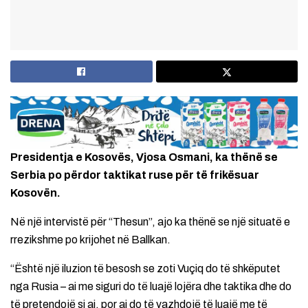
Presidentja e Kosovës, Vjosa Osmani, ka thënë se
Serbia po përdor taktikat ruse për të frikësuar
Kosovën.
Në një intervistë për “Thesun”, ajo ka thënë se një situatë e
rrezikshme po krijohet në Ballkan.
“Është një iluzion të besosh se zoti Vuçiq do të shkëputet
nga Rusia – ai me siguri do të luajë lojëra dhe taktika dhe do
të pretendojë si ai, por ai do të vazhdojë të luajë me të