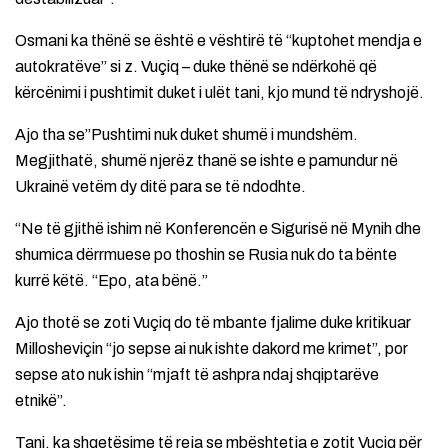
Osmani ka thënë se është e vështirë të “kuptohet mendja e
autokratëve” si z. Vuçiq – duke thënë se ndërkohë që
kërcënimi i pushtimit duket i ulët tani, kjo mund të ndryshojë.
Ajo tha se”Pushtimi nuk duket shumë i mundshëm.
Megjithatë, shumë njerëz thanë se ishte e pamundur në
Ukrainë vetëm dy ditë para se të ndodhte.
“Ne të gjithë ishim në Konferencën e Sigurisë në Mynih dhe
shumica dërrmuese po thoshin se Rusia nuk do ta bënte
kurrë këtë. “Epo, ata bënë.”
Ajo thotë se zoti Vuçiq do të mbante fjalime duke kritikuar
Millosheviçin “jo sepse ai nuk ishte dakord me krimet”, por
sepse ato nuk ishin “mjaft të ashpra ndaj shqiptarëve
etnikë”.
Tani, ka shqetësime të reja se mbështetja e zotit Vuçiq për