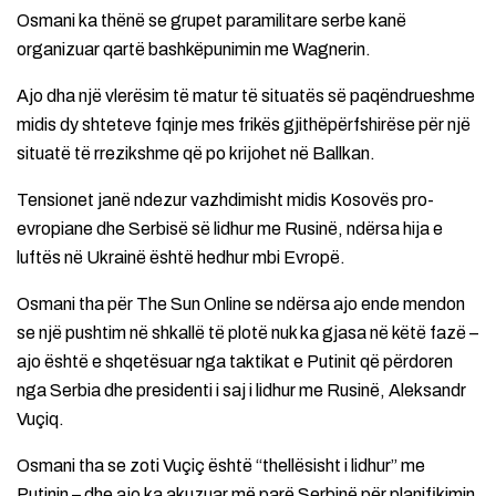
Osmani ka thënë se grupet paramilitare serbe kanë
organizuar qartë bashkëpunimin me Wagnerin.
Ajo dha një vlerësim të matur të situatës së paqëndrueshme
midis dy shteteve fqinje mes frikës gjithëpërfshirëse për një
situatë të rrezikshme që po krijohet në Ballkan.
Tensionet janë ndezur vazhdimisht midis Kosovës pro-
evropiane dhe Serbisë së lidhur me Rusinë, ndërsa hija e
luftës në Ukrainë është hedhur mbi Evropë.
Osmani tha për The Sun Online se ndërsa ajo ende mendon
se një pushtim në shkallë të plotë nuk ka gjasa në këtë fazë –
ajo është e shqetësuar nga taktikat e Putinit që përdoren
nga Serbia dhe presidenti i saj i lidhur me Rusinë, Aleksandr
Vuçiq.
Osmani tha se zoti Vuçiç është “thellësisht i lidhur” me
Putinin – dhe ajo ka akuzuar më parë Serbinë për planifikimin