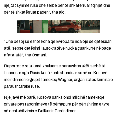
njëjtat synime ruse dhe serbe për të shkatërruar fqinjët dhe
për të shkatërruar paqen”, tha ajo.
“Unë besoj se është koha që Evropa të ndalojë së qetësuari
atë, sepse qetësimi i autokratëve nuk ka çuar kurrë në paqe
afatgjatë”, tha Osmani.
Raportet e reja kanë zbuluar se paraushtarakët serbë të
financuar nga Rusia kanë kontrabanduar armë në Kosovë
me ndihmën e grupit famëkeq Wagner, organizatës kriminale
paraushtarake ruse.
Një javë më parë, Kosova sanksionoi milicinë famëkeqe
private pas raportimeve të përhapura për përfshirjen e tyre
në destabilizimin e Ballkanit Perëndimor.