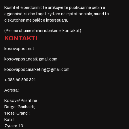
Kushtet e përdorimit të artikujve të publikuar në uebin e
agjencisë, si dhe faqet zyrtare në rrjetet sociale, mund të
diskutohen me palët e interesuara.
(Për më shumë shihni rubrikën e kontaktit)
KONTAKTI
kosovapost.net
kosovapost.net@gmail.com
kosovapost.marketing@gmail.com
+ 383 49 890 321
Adresa:
Kosovë/ Prishtinë
Rruga: Garibaldi;
‘Hotel Grand’;
Kati II
Zyra nr. 13