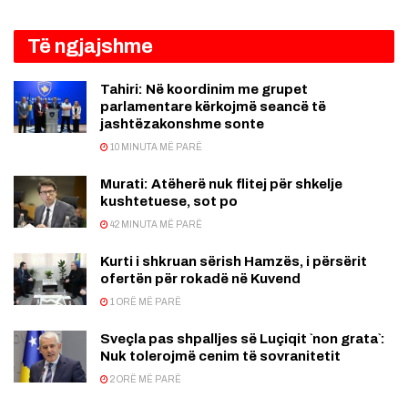
Të ngjajshme
Tahiri: Në koordinim me grupet
parlamentare kërkojmë seancë të
jashtëzakonshme sonte
10 MINUTA MË PARË
Murati: Atëherë nuk flitej për shkelje
kushtetuese, sot po
42 MINUTA MË PARË
Kurti i shkruan sërish Hamzës, i përsërit
ofertën për rokadë në Kuvend
1 ORË MË PARË
Sveçla pas shpalljes së Luçiqit `non grata`:
Nuk tolerojmë cenim të sovranitetit
2 ORË MË PARË