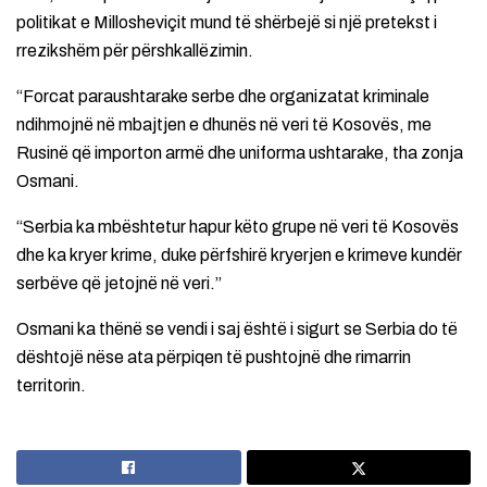
politikat e Millosheviçit mund të shërbejë si një pretekst i
rrezikshëm për përshkallëzimin.
“Forcat paraushtarake serbe dhe organizatat kriminale
ndihmojnë në mbajtjen e dhunës në veri të Kosovës, me
Rusinë që importon armë dhe uniforma ushtarake, tha zonja
Osmani.
“Serbia ka mbështetur hapur këto grupe në veri të Kosovës
dhe ka kryer krime, duke përfshirë kryerjen e krimeve kundër
serbëve që jetojnë në veri.”
Osmani ka thënë se vendi i saj është i sigurt se Serbia do të
dështojë nëse ata përpiqen të pushtojnë dhe rimarrin
territorin.