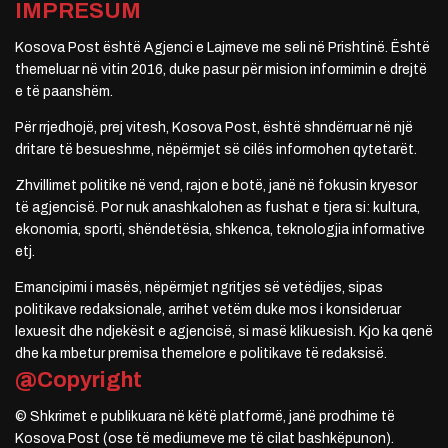
IMPRESUM
Kosova Post është Agjenci e Lajmeve me seli në Prishtinë. Është
themeluar në vitin 2016, duke pasur për mision informimin e drejtë
e të paanshëm.
Për rrjedhojë, prej vitesh, Kosova Post, është shndërruar në një
dritare të besueshme, nëpërmjet së cilës informohen qytetarët.
Zhvillimet politike në vend, rajon e botë, janë në fokusin kryesor
të agjencisë. Por nuk anashkalohen as fushat e tjera si: kultura,
ekonomia, sporti, shëndetësia, shkenca, teknologjia informative
etj.
Emancipimi i masës, nëpërmjet ngritjes së vetëdijes, sipas
politikave redaksionale, arrihet vetëm duke mos i konsideruar
lexuesit dhe ndjekësit e agjencisë, si masë klikuesish. Kjo ka qenë
dhe ka mbetur premisa themelore e politikave të redaksisë.
@Copyright
© Shkrimet e publikuara në këtë platformë, janë prodhime të
Kosova Post (ose të mediumeve me të cilat bashkëpunon).