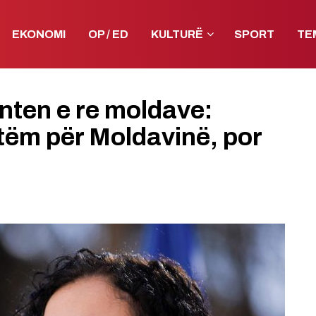
EKONOMI
OP / ED
KULTURË
SPORT
TE
nten e re moldave:
etëm për Moldavinë, por