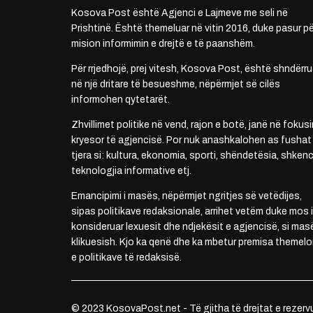
Kosova Post është Agjenci e Lajmeve me seli në
Prishtinë. Është themeluar në vitin 2016, duke pasur pë
mision informimin e drejtë e të paanshëm.
Për rrjedhojë, prej vitesh, Kosova Post, është shndërru
në një dritare të besueshme, nëpërmjet së cilës
informohen qytetarët.
Zhvillimet politike në vend, rajon e botë, janë në fokusi
kryesor të agjencisë. Por nuk anashkalohen as fushat
tjera si: kultura, ekonomia, sporti, shëndetësia, shkenc
teknologjia informative etj.
Emancipimi i masës, nëpërmjet ngritjes së vetëdijes,
sipas politikave redaksionale, arrihet vetëm duke mos i
konsideruar lexuesit dhe ndjekësit e agjencisë, si mas
klikuesish. Kjo ka qenë dhe ka mbetur premisa themelo
e politikave të redaksisë.
© 2023 KosovaPost.net - Të gjitha të drejtat e rezerv