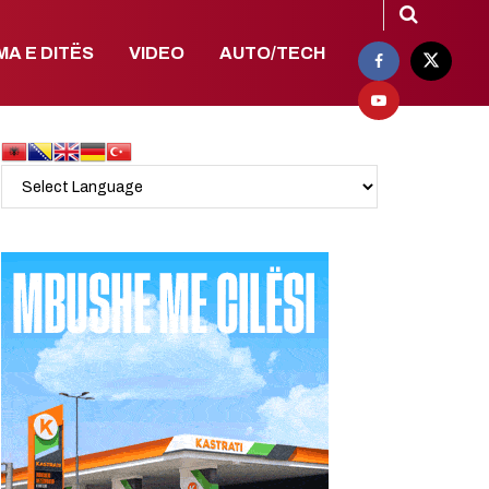
MA E DITËS
VIDEO
AUTO/TECH