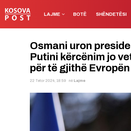
LAJME
BOTË
SHËNDETËSI
Osmani uron preside
Putini kërcënim jo v
për të gjithë Evropën
22 Tetor 2024, 18:59
në
Lajme