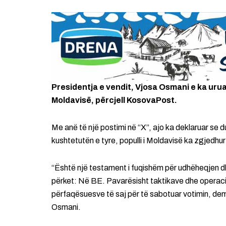
Presidentja e vendit, Vjosa Osmani e ka uru
Moldavisë, përcjell KosovaPost.
Me anë të një postimi në “X”, ajo ka deklaruar se d
kushtetutën e tyre, populli i Moldavisë ka zgjedhur
“Është një testament i fuqishëm për udhëheqjen dhe
përket: Në BE. Pavarësisht taktikave dhe operac
përfaqësuesve të saj për të sabotuar votimin, demo
Osmani.