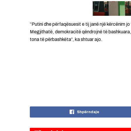
“Putini dhe përfaqësuesit e tij janë një kërcënim j
Megjithatë, demokracitë qëndrojnë të bashkuara, t
tona të përbashkëta”, ka shtuar ajo.
Shpërndaje