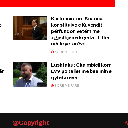
Kurti insiston: Seanca
e
konstituive e Kuvendit
përfundon vetëm me
zgjedhjen e kryetarit dhe
nënkryetarëve
2 ORË MË PARË
Lushtaku: Çka mbjell korr,
ër
LVV po tallet me besimin e
qytetarëve
2 ORË MË PARË
@Copyright