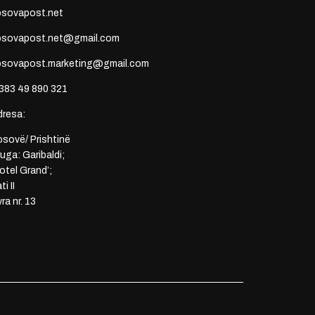
osovapost.net
osovapost.net@gmail.com
osovapost.marketing@gmail.com
383 49 890 321
dresa:
sovë/ Prishtinë
uga: Garibaldi;
otel Grand’;
ti II
ra nr. 13