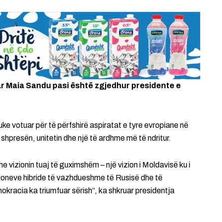
ar Maia Sandu pasi është zgjedhur presidente e
uke votuar për të përfshirë aspiratat e tyre evropiane në
 shpresën, unitetin dhe një të ardhme më të ndritur.
 vizionin tuaj të guximshëm – një vizion i Moldavisë ku i
ioneve hibride të vazhdueshme të Rusisë dhe të
kracia ka triumfuar sërish”, ka shkruar presidentja