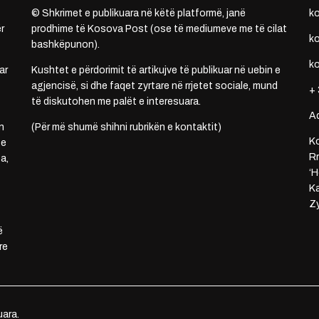
© Shkrimet e publikuara në këtë platformë, janë
k
r
prodhime të Kosova Post (ose të mediumeve me të cilat
k
bashkëpunon).
k
ar
Kushtet e përdorimit të artikujve të publikuar në uebin e
agjencisë, si dhe faqet zyrtare në rrjetet sociale, mund
+ 
të diskutohen me palët e interesuara.
A
n
(Për më shumë shihni rubrikën e kontaktit)
Ko
 e
Rr
a,
‘H
Ka
Zy
ë
re
uara.