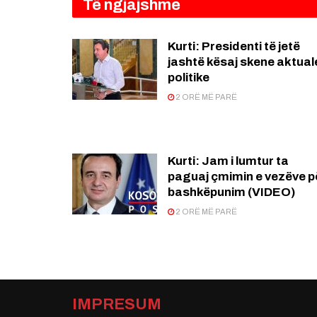
Të ngjajshme
Kurti: Presidenti të jetë
jashtë kësaj skene aktual
politike
2 ORË MË PARË
Kurti: Jam i lumtur ta
paguaj çmimin e vezëve p
bashkëpunim (VIDEO)
2 ORË MË PARË
IMPRESUM