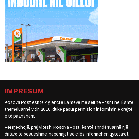
IMPRESUM
Kosova Post është Agjenci e Lajmeve me seli në Prishtinë. Është
themeluar në vitin 2016, duke pasur për mision informimin e drejtë
e të paanshëm.
Për rrjedhojë, prej vitesh, Kosova Post, është shndërruar në një
dritare të besueshme, nëpërmjet së cilës informohen qytetarët.