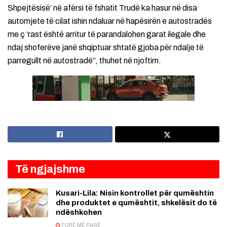
Shpejtësisë’ në afërsi të fshatit Trudë ka hasur në disa
automjete të cilat ishin ndaluar në hapësirën e autostradës
me ç ‘rast është arritur të parandalohen garat ilegale dhe
ndaj shoferëve janë shqiptuar shtatë gjoba për ndalje të
parregullt në autostradë”, thuhet në njoftim.
Të ngjajshme
Kusari-Lila: Nisin kontrollet për qumështin
dhe produktet e qumështit, shkelësit do të
ndëshkohen
7 ORË MË PARË