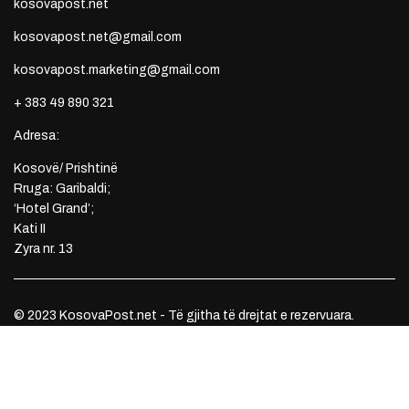
kosovapost.net
kosovapost.net@gmail.com
kosovapost.marketing@gmail.com
+ 383 49 890 321
Adresa:
Kosovë/ Prishtinë
Rruga: Garibaldi;
‘Hotel Grand’;
Kati II
Zyra nr. 13
© 2023 KosovaPost.net - Të gjitha të drejtat e rezervuara.