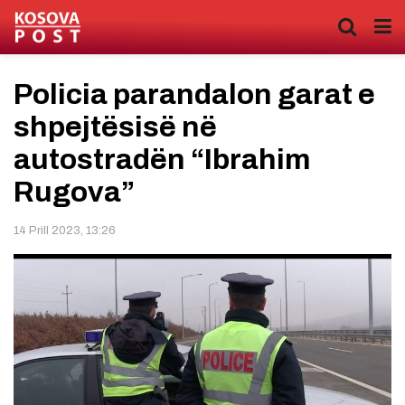
Policia parandalon garat e
shpejtësisë në
autostradën “Ibrahim
Rugova”
14 Prill 2023, 13:26