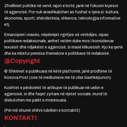
Zhvillimet politike në vend, rajon e botë, janë në fokusin kryesor
të agjencisë. Por nuk anashkalohen as fushat e tjera si: kultura,
ekonomia, sporti, shëndetësia, shkenca, teknologjia informative
etj.
Emancipimi i masës, nëpërmjet ngritjes së vetëdijes, sipas
politikave redaksionale, arrihet vetëm duke mos i konsideruar
lexuesit dhe ndjekësit e agjencisë, si masë klikuesish. Kjo ka qenë
dhe ka mbetur premisa themelore e politikave të redaksisë.
@Copyright
© Shkrimet e publikuara në këtë platformë, janë prodhime të
Kosova Post (ose të mediumeve me të cilat bashkëpunon).
Kushtet e përdorimit të artikujve të publikuar në uebin e
agjencisë, si dhe faqet zyrtare në rrjetet sociale, mund të
diskutohen me palët e interesuara.
(Për më shumë shihni rubrikën e kontaktit)
KONTAKTI