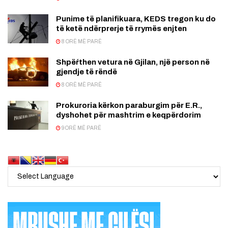
Punime të planifikuara, KEDS tregon ku do
të ketë ndërprerje të rrymës enjten
8 ORË MË PARË
Shpëŕthen vetura në Gjilan, një person në
gjendje të rëndë
8 ORË MË PARË
Prokuroria kërkon paraburgim për E.R.,
dyshohet për mashtrim e keqpërdorim
9 ORË MË PARË