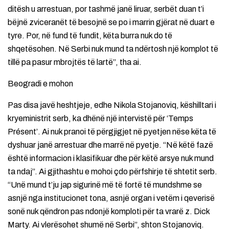
ditësh u arrestuan, por tashmë janë liruar, serbët duan t’i
bëjnë zviceranët të besojnë se po i marrin gjërat në duart e
tyre. Por, në fund të fundit, këta burra nuk do të
shqetësohen. Në Serbi nuk mund ta ndërtosh një komplot të
tillë pa pasur mbrojtës të lartë”, tha ai.
Beogradi e mohon
Pas disa javë heshtjeje, edhe Nikola Stojanoviq, këshilltari i
kryeministrit serb, ka dhënë një intervistë për ‘Temps
Présent’. Ai nuk pranoi të përgjigjet në pyetjen nëse këta të
dyshuar janë arrestuar dhe marrë në pyetje. “Në këtë fazë
është informacion i klasifikuar dhe për këtë arsye nuk mund
ta ndaj”. Ai gjithashtu e mohoi çdo përfshirje të shtetit serb.
“Unë mund t’ju jap sigurinë më të fortë të mundshme se
asnjë nga institucionet tona, asnjë organ i vetëm i qeverisë
sonë nuk qëndron pas ndonjë komploti për ta vrarë z. Dick
Marty. Ai vlerësohet shumë në Serbi”, shton Stojanoviq.