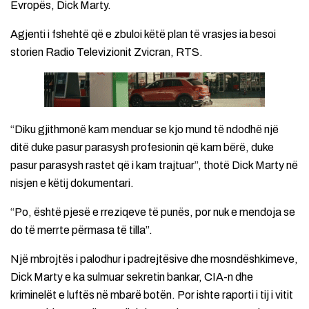
Evropës, Dick Marty.
Agjenti i fshehtë që e zbuloi këtë plan të vrasjes ia besoi
storien Radio Televizionit Zvicran, RTS.
“Diku gjithmonë kam menduar se kjo mund të ndodhë një
ditë duke pasur parasysh profesionin që kam bërë, duke
pasur parasysh rastet që i kam trajtuar”, thotë Dick Marty në
nisjen e këtij dokumentari.
“Po, është pjesë e rreziqeve të punës, por nuk e mendoja se
do të merrte përmasa të tilla”.
Një mbrojtës i palodhur i padrejtësive dhe mosndëshkimeve,
Dick Marty e ka sulmuar sekretin bankar, CIA-n dhe
kriminelët e luftës në mbarë botën. Por ishte raporti i tij i vitit