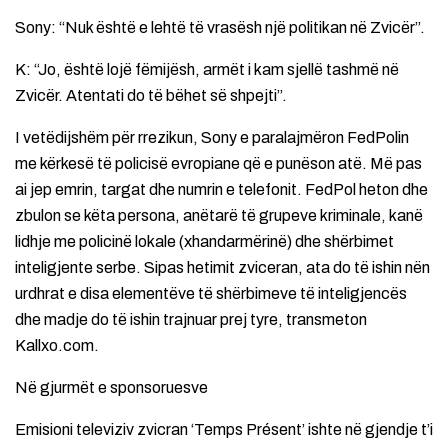
Sony: “Nuk është e lehtë të vrasësh një politikan në Zvicër”.
K: “Jo, është lojë fëmijësh, armët i kam sjellë tashmë në
Zvicër. Atentati do të bëhet së shpejti”.
I vetëdijshëm për rrezikun, Sony e paralajmëron FedPolin
me kërkesë të policisë evropiane që e punëson atë. Më pas
ai jep emrin, targat dhe numrin e telefonit. FedPol heton dhe
zbulon se këta persona, anëtarë të grupeve kriminale, kanë
lidhje me policinë lokale (xhandarmërinë) dhe shërbimet
inteligjente serbe. Sipas hetimit zviceran, ata do të ishin nën
urdhrat e disa elementëve të shërbimeve të inteligjencës
dhe madje do të ishin trajnuar prej tyre, transmeton
Kallxo.com.
Në gjurmët e sponsoruesve
Emisioni televiziv zvicran ‘Temps Présent’ ishte në gjendje t’i