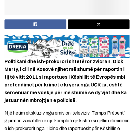
Politikani dhe ish-prokurori shtetëror zvicran, Dick
Marty, i cili në Kosovë njihet më shumë për raportin i
tij të vitit 2011 si raportues i Këshillit të Evropës mbi
pretendimet për krimet e kryera nga UÇK-ja, është
kërcënuar me vdekje për më shumë se dy vjet dhe ka
jetuar nën mbrojtjen e policisë.
Një hetim ekskluziv nga emisioni televiziv ‘Temps Présent’
gjurmon zanafillën e një komploti që kishte si qëllim eliminimin
e ish-prokurorit nga Ticino dhe raportuesit për Këshillin e