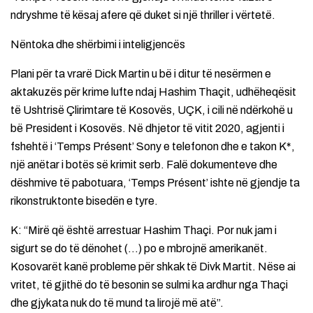
ndryshme të kësaj afere që duket si një thriller i vërtetë.
Nëntoka dhe shërbimi i inteligjencës
Plani për ta vrarë Dick Martin u bë i ditur të nesërmen e
aktakuzës për krime lufte ndaj Hashim Thaçit, udhëheqësit
të Ushtrisë Çlirimtare të Kosovës, UÇK, i cili në ndërkohë u
bë President i Kosovës. Në dhjetor të vitit 2020, agjenti i
fshehtë i ‘Temps Présent’ Sony e telefonon dhe e takon K*,
një anëtar i botës së krimit serb. Falë dokumenteve dhe
dëshmive të pabotuara, ‘Temps Présent’ ishte në gjendje ta
rikonstruktonte bisedën e tyre.
K: “Mirë që është arrestuar Hashim Thaçi. Por nuk jam i
sigurt se do të dënohet (…) po e mbrojnë amerikanët.
Kosovarët kanë probleme për shkak të Divk Martit. Nëse ai
vritet, të gjithë do të besonin se sulmi ka ardhur nga Thaçi
dhe gjykata nuk do të mund ta lirojë më atë”.