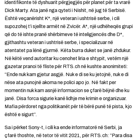
identifikonte të dyshuarit përgjegjës për planet për ta vrarë
Dick Marty. Ata janë nga qyteti i Nishit, në jug të Serbisë.
Është veçanërisht K*, një veteran i ushtrisë serbe, i cili
supozohej t’i sjellte armët në Zvicër. A*, një udhëheqës grupi
që do të ishte pranë shërbimeve të inteligjencës dhe D*,
gjithashtu veteran i ushtrisë serbe, i specializuar në
atentatet pa lënë gjurmë. Këta burra duket se janë zhdukur.
Në këtë vend autoritar ku cenohet liria e shtypit, vetëm një
gazetar pranoi të fliste për RTS.ch në kushte anonimiteti:
“Ende nuk kam gjetur asgjë. Nuk e di se ku jetojnë, nuk e di
nëse ata punojnë akoma ne polici apo jo. Në fakt per
momentin nuk kam asnjë informacion se çfarë bëjnë dhe ku
janë. Disa forca sigurie kanë lidhje me krimin e organizuar.
Mafia përdoret nga politikanët për të bërë punë të pista, kjo
është e sigurt”.
Sa i përket Sony-t, i cili ka ende informatorë në Serbi, ja
çfarë thoshte, në tetor të vitit 2021, për RTS.ch: “Para disa