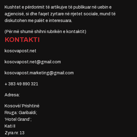
Kushtet e përdorimit të artikujve të publikuar në uebin e
agjencisë, si dhe faqet zyrtare në rrjetet sociale, mund të
diskutohen me palët e interesuara.
(Për më shumë shihni rubrikën e kontaktit)
KONTAKTI
kosovapost.net
kosovapost.net@gmail.com
kosovapost.marketing@gmail.com
+ 383 49 890 321
Adresa:
Kosovë/ Prishtinë
Rruga: Garibaldi;
‘Hotel Grand’;
Kati II
Zyra nr. 13