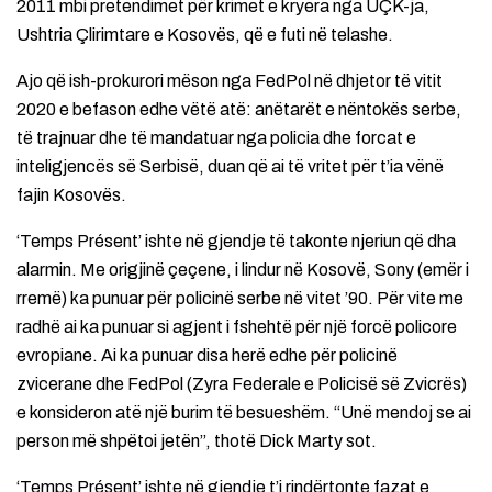
2011 mbi pretendimet për krimet e kryera nga UÇK-ja,
Ushtria Çlirimtare e Kosovës, që e futi në telashe.
Ajo që ish-prokurori mëson nga FedPol në dhjetor të vitit
2020 e befason edhe vëtë atë: anëtarët e nëntokës serbe,
të trajnuar dhe të mandatuar nga policia dhe forcat e
inteligjencës së Serbisë, duan që ai të vritet për t’ia vënë
fajin Kosovës.
‘Temps Présent’ ishte në gjendje të takonte njeriun që dha
alarmin. Me origjinë çeçene, i lindur në Kosovë, Sony (emër i
rremë) ka punuar për policinë serbe në vitet ’90. Për vite me
radhë ai ka punuar si agjent i fshehtë për një forcë policore
evropiane. Ai ka punuar disa herë edhe për policinë
zvicerane dhe FedPol (Zyra Federale e Policisë së Zvicrës)
e konsideron atë një burim të besueshëm. “Unë mendoj se ai
person më shpëtoi jetën”, thotë Dick Marty sot.
‘Temps Présent’ ishte në gjendje t’i rindërtonte fazat e