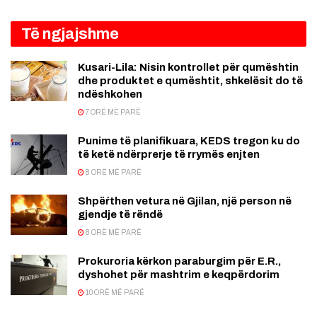
Të ngjajshme
Kusari-Lila: Nisin kontrollet për qumështin
dhe produktet e qumështit, shkelësit do të
ndëshkohen
7 ORË MË PARË
Punime të planifikuara, KEDS tregon ku do
të ketë ndërprerje të rrymës enjten
8 ORË MË PARË
Shpëŕthen vetura në Gjilan, një person në
gjendje të rëndë
8 ORË MË PARË
Prokuroria kërkon paraburgim për E.R.,
dyshohet për mashtrim e keqpërdorim
10 ORË MË PARË