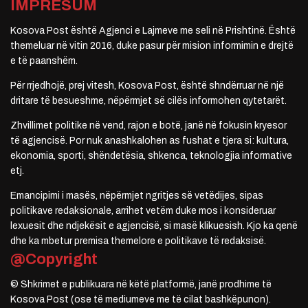
IMPRESUM
Kosova Post është Agjenci e Lajmeve me seli në Prishtinë. Është
themeluar në vitin 2016, duke pasur për mision informimin e drejtë
e të paanshëm.
Për rrjedhojë, prej vitesh, Kosova Post, është shndërruar në një
dritare të besueshme, nëpërmjet së cilës informohen qytetarët.
Zhvillimet politike në vend, rajon e botë, janë në fokusin kryesor
të agjencisë. Por nuk anashkalohen as fushat e tjera si: kultura,
ekonomia, sporti, shëndetësia, shkenca, teknologjia informative
etj.
Emancipimi i masës, nëpërmjet ngritjes së vetëdijes, sipas
politikave redaksionale, arrihet vetëm duke mos i konsideruar
lexuesit dhe ndjekësit e agjencisë, si masë klikuesish. Kjo ka qenë
dhe ka mbetur premisa themelore e politikave të redaksisë.
@Copyright
© Shkrimet e publikuara në këtë platformë, janë prodhime të
Kosova Post (ose të mediumeve me të cilat bashkëpunon).