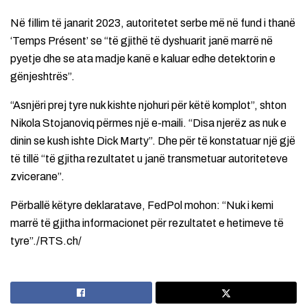
Në fillim të janarit 2023, autoritetet serbe më në fund i thanë
‘Temps Présent’ se “të gjithë të dyshuarit janë marrë në
pyetje dhe se ata madje kanë e kaluar edhe detektorin e
gënjeshtrës”.
“Asnjëri prej tyre nuk kishte njohuri për këtë komplot”, shton
Nikola Stojanoviq përmes një e-maili. “Disa njerëz as nuk e
dinin se kush ishte Dick Marty”. Dhe për të konstatuar një gjë
të tillë “të gjitha rezultatet u janë transmetuar autoriteteve
zvicerane”.
Përballë këtyre deklaratave, FedPol mohon: “Nuk i kemi
marrë të gjitha informacionet për rezultatet e hetimeve të
tyre”./RTS.ch/