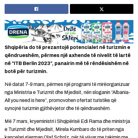
Shqipëria do të prezantojë potencialet në turizmin e
qëndrueshëm, përmes një axhende të nivelit të lartë
në “ITB Berlin 2023”, panairin më të rëndësishëm në
botë për turizmin.
Në datat 7-9 mars, përmes një programi të mirëorganizuar
nga Ministria e Turizmit dhe Mjedisit, nën sloganin “Albania-
All you need is here”, promovohen ofertat turistike që
synojnë turizmin gjithëvjetor dhe të qëndrueshëm.
Më 7 mars, kryeministri i Shqipërisë Edi Rama dhe ministrja
e Turizmit dhe Mjedisit, Mirela Kumbaro do të priten nga
kancelari gjerman Olaf Scholz, për të vijuar me takimin me