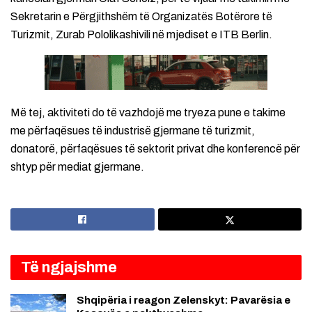
Sekretarin e Përgjithshëm të Organizatës Botërore të
Turizmit, Zurab Pololikashivili në mjediset e ITB Berlin.
Më tej, aktiviteti do të vazhdojë me tryeza pune e takime
me përfaqësues të industrisë gjermane të turizmit,
donatorë, përfaqësues të sektorit privat dhe konferencë për
shtyp për mediat gjermane.
Të ngjajshme
Shqipëria i reagon Zelenskyt: Pavarësia e