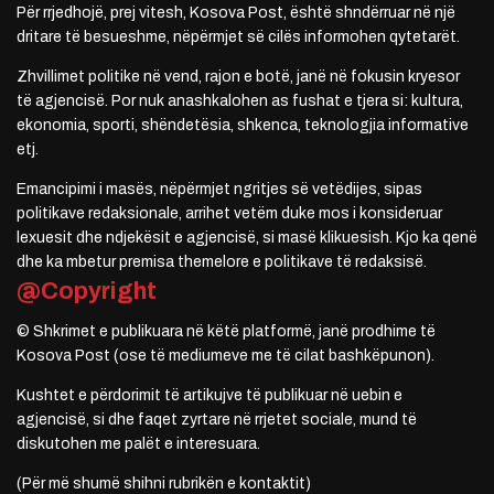
Për rrjedhojë, prej vitesh, Kosova Post, është shndërruar në një
dritare të besueshme, nëpërmjet së cilës informohen qytetarët.
Zhvillimet politike në vend, rajon e botë, janë në fokusin kryesor
të agjencisë. Por nuk anashkalohen as fushat e tjera si: kultura,
ekonomia, sporti, shëndetësia, shkenca, teknologjia informative
etj.
Emancipimi i masës, nëpërmjet ngritjes së vetëdijes, sipas
politikave redaksionale, arrihet vetëm duke mos i konsideruar
lexuesit dhe ndjekësit e agjencisë, si masë klikuesish. Kjo ka qenë
dhe ka mbetur premisa themelore e politikave të redaksisë.
@Copyright
© Shkrimet e publikuara në këtë platformë, janë prodhime të
Kosova Post (ose të mediumeve me të cilat bashkëpunon).
Kushtet e përdorimit të artikujve të publikuar në uebin e
agjencisë, si dhe faqet zyrtare në rrjetet sociale, mund të
diskutohen me palët e interesuara.
(Për më shumë shihni rubrikën e kontaktit)