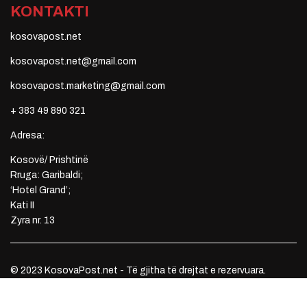
KONTAKTI
kosovapost.net
kosovapost.net@gmail.com
kosovapost.marketing@gmail.com
+ 383 49 890 321
Adresa:
Kosovë/ Prishtinë
Rruga: Garibaldi;
‘Hotel Grand’;
Kati II
Zyra nr. 13
© 2023 KosovaPost.net - Të gjitha të drejtat e rezervuara.