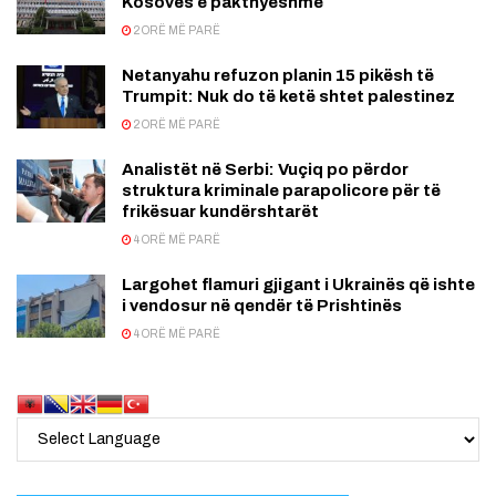
Kosovës e pakthyeshme
2 ORË MË PARË
Netanyahu refuzon planin 15 pikësh të
Trumpit: Nuk do të ketë shtet palestinez
2 ORË MË PARË
Analistët në Serbi: Vuçiq po përdor
struktura kriminale parapolicore për të
frikësuar kundërshtarët
4 ORË MË PARË
Largohet flamuri gjigant i Ukrainës që ishte
i vendosur në qendër të Prishtinës
4 ORË MË PARË