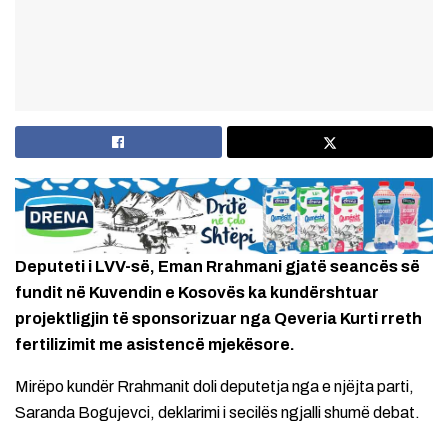
Deputeti i LVV-së, Eman Rrahmani gjatë seancës së
fundit në Kuvendin e Kosovës ka kundërshtuar
projektligjin të sponsorizuar nga Qeveria Kurti rreth
fertilizimit me asistencë mjekësore.
Mirëpo kundër Rrahmanit doli deputetja nga e njëjta parti,
Saranda Bogujevci, deklarimi i secilës ngjalli shumë debat.