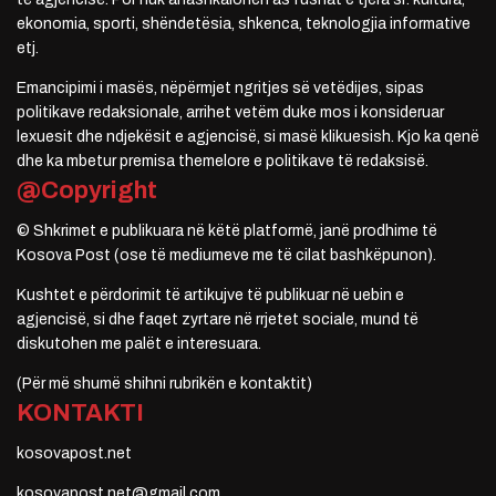
ekonomia, sporti, shëndetësia, shkenca, teknologjia informative
etj.
Emancipimi i masës, nëpërmjet ngritjes së vetëdijes, sipas
politikave redaksionale, arrihet vetëm duke mos i konsideruar
lexuesit dhe ndjekësit e agjencisë, si masë klikuesish. Kjo ka qenë
dhe ka mbetur premisa themelore e politikave të redaksisë.
@Copyright
© Shkrimet e publikuara në këtë platformë, janë prodhime të
Kosova Post (ose të mediumeve me të cilat bashkëpunon).
Kushtet e përdorimit të artikujve të publikuar në uebin e
agjencisë, si dhe faqet zyrtare në rrjetet sociale, mund të
diskutohen me palët e interesuara.
(Për më shumë shihni rubrikën e kontaktit)
KONTAKTI
kosovapost.net
kosovapost.net@gmail.com