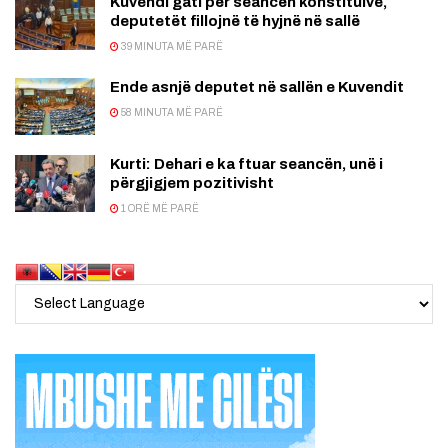
Kuvendi gati për seancën konstituive,
deputetët fillojnë të hyjnë në sallë
39 MINUTA MË PARË
Ende asnjë deputet në sallën e Kuvendit
58 MINUTA MË PARË
Kurti: Dehari e ka ftuar seancën, unë i
përgjigjem pozitivisht
1 ORË MË PARË