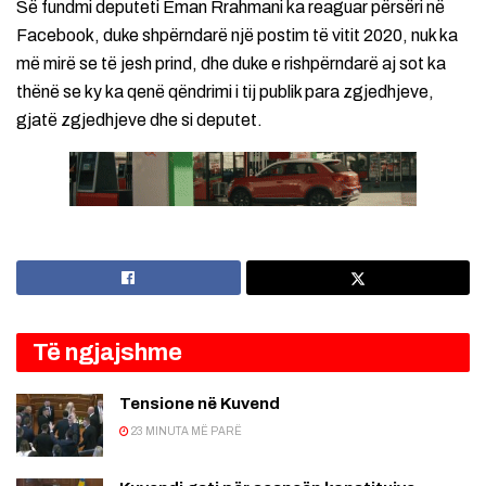
Së fundmi deputeti Eman Rrahmani ka reaguar përsëri në
Facebook, duke shpërndarë një postim të vitit 2020, nuk ka
më mirë se të jesh prind, dhe duke e rishpërndarë aj sot ka
thënë se ky ka qenë qëndrimi i tij publik para zgjedhjeve,
gjatë zgjedhjeve dhe si deputet.
Të ngjajshme
Tensione në Kuvend
23 MINUTA MË PARË