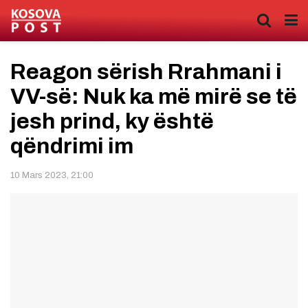
Reagon sërish Rrahmani i
VV-së: Nuk ka më mirë se të
jesh prind, ky është
qëndrimi im
10 Mars 2023, 21:00