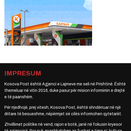
IMPRESUM
Kosova Post është Agjenci e Lajmeve me seli në Prishtinë. Është
themeluar në vitin 2016, duke pasur për mision informimin e drejtë
e të paanshëm.
Për rrjedhojë, prej vitesh, Kosova Post, është shndërruar në një
dritare të besueshme, nëpërmjet së cilës informohen qytetarët.
Zhvillimet politike në vend, rajon e botë, janë në fokusin kryesor
të agjencisë. Por nuk anashkalohen as fushat e tjera si: kultura,