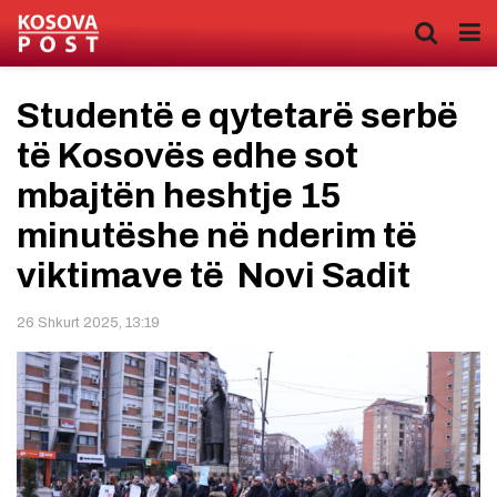
Studentë e qytetarë serbë
të Kosovës edhe sot
mbajtën heshtje 15
minutëshe në nderim të
viktimave të Novi Sadit
26 Shkurt 2025, 13:19