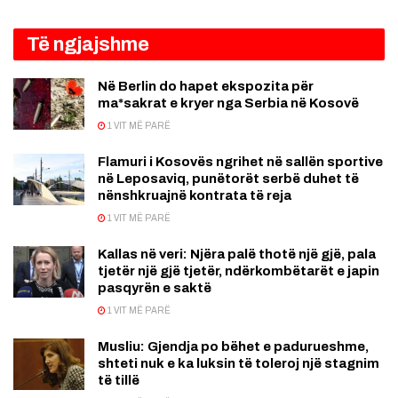
Të ngjajshme
Në Berlin do hapet ekspozita për
ma*sakrat e kryer nga Serbia në Kosovë
1 VIT MË PARË
Flamuri i Kosovës ngrihet në sallën sportive
në Leposaviq, punëtorët serbë duhet të
nënshkruajnë kontrata të reja
1 VIT MË PARË
Kallas në veri: Njëra palë thotë një gjë, pala
tjetër një gjë tjetër, ndërkombëtarët e japin
pasqyrën e saktë
1 VIT MË PARË
Musliu: Gjendja po bëhet e padurueshme,
shteti nuk e ka luksin të toleroj një stagnim
të tillë