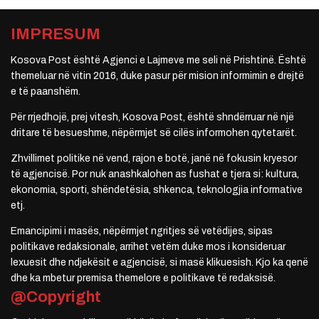
IMPRESUM
Kosova Post është Agjenci e Lajmeve me seli në Prishtinë. Është
themeluar në vitin 2016, duke pasur për mision informimin e drejtë
e të paanshëm.
Për rrjedhojë, prej vitesh, Kosova Post, është shndërruar në një
dritare të besueshme, nëpërmjet së cilës informohen qytetarët.
Zhvillimet politike në vend, rajon e botë, janë në fokusin kryesor
të agjencisë. Por nuk anashkalohen as fushat e tjera si: kultura,
ekonomia, sporti, shëndetësia, shkenca, teknologjia informative
etj.
Emancipimi i masës, nëpërmjet ngritjes së vetëdijes, sipas
politikave redaksionale, arrihet vetëm duke mos i konsideruar
lexuesit dhe ndjekësit e agjencisë, si masë klikuesish. Kjo ka qenë
dhe ka mbetur premisa themelore e politikave të redaksisë.
@Copyright