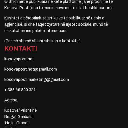
© Shkrimet e publikuara në këtë platformë, janë prodhime të
Kosova Post (ose të mediumeve me të cilat bashkëpunon).
Kushtet e përdorimit të artikujve të publikuar në uebin e
agjencisë, si dhe faqet zyrtare në rrjetet sociale, mund të
diskutohen me palët e interesuara.
(Për më shumë shihni rubrikën e kontaktit)
KONTAKTI
kosovapost.net
kosovapost.net@gmail.com
kosovapost.marketing@gmail.com
+ 383 49 890 321
Adresa:
Kosovë/ Prishtinë
Rruga: Garibaldi;
‘Hotel Grand’;