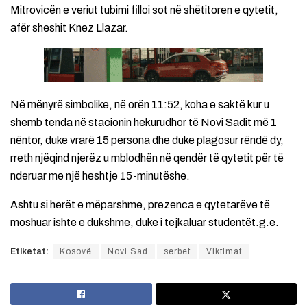
Mitrovicën e veriut tubimi filloi sot në shëtitoren e qytetit,
afër sheshit Knez Llazar.
Në mënyrë simbolike, në orën 11:52, koha e saktë kur u
shemb tenda në stacionin hekurudhor të Novi Sadit më 1
nëntor, duke vrarë 15 persona dhe duke plagosur rëndë dy,
rreth njëqind njerëz u mblodhën në qendër të qytetit për të
nderuar me një heshtje 15-minutëshe.
Ashtu si herët e mëparshme, prezenca e qytetarëve të
moshuar ishte e dukshme, duke i tejkaluar studentët.g.e.
Etiketat:
Kosovë
Novi Sad
serbet
Viktimat