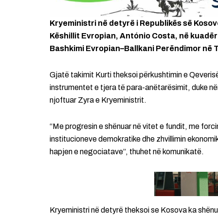
Kryeministri në detyrë i Republikës së Kosovës
Këshillit Evropian, António Costa, në kuadër t
Bashkimi Evropian–Ballkani Perëndimor në T
Gjatë takimit Kurti theksoi përkushtimin e Qeveris
instrumentet e tjera të para-anëtarësimit, duke në
njoftuar Zyra e Kryeministrit.
“Me progresin e shënuar në vitet e fundit, me forcimi
institucioneve demokratike dhe zhvillimin ekonom
hapjen e negociatave”, thuhet në komunikatë.
Kryeministri në detyrë theksoi se Kosova ka shën