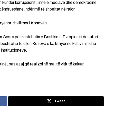
ën kundër korrupsionit, lirinë e mediave dhe demokracinë
ë qëndrueshme, ndër më të shpejtat në rajon.
ryesor zhvillimor i Kosovës.
in Costa për kontributin e Bashkimit Evropian si donatori
bështetje të cilën Kosova e ka kthyer në kultivimin dhe
 institucioneve.
inë, pas asaj që realizoi në maj të vitit të kaluar.
Tweet