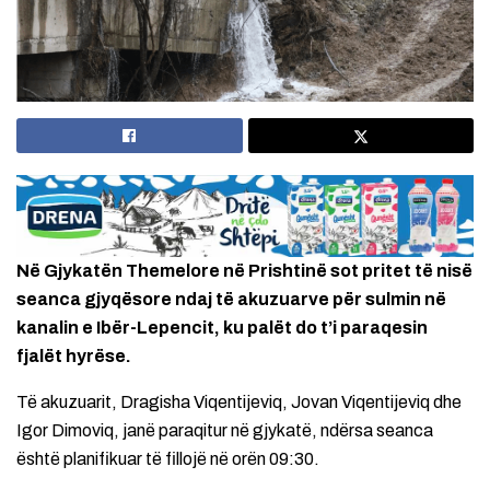
Në Gjykatën Themelore në Prishtinë sot pritet të nisë
seanca gjyqësore ndaj të akuzuarve për sulmin në
kanalin e Ibër-Lepencit, ku palët do t’i paraqesin
fjalët hyrëse.
Të akuzuarit, Dragisha Viqentijeviq, Jovan Viqentijeviq dhe
Igor Dimoviq, janë paraqitur në gjykatë, ndërsa seanca
është planifikuar të fillojë në orën 09:30.