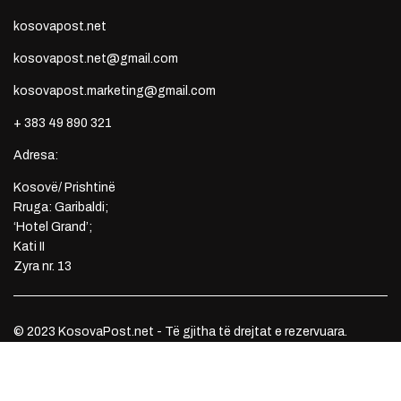
kosovapost.net
kosovapost.net@gmail.com
kosovapost.marketing@gmail.com
+ 383 49 890 321
Adresa:
Kosovë/ Prishtinë
Rruga: Garibaldi;
‘Hotel Grand’;
Kati II
Zyra nr. 13
© 2023 KosovaPost.net - Të gjitha të drejtat e rezervuara.