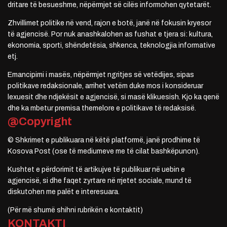
dritare të besueshme, nëpërmjet së cilës informohen qytetarët.
Zhvillimet politike në vend, rajon e botë, janë në fokusin kryesor
të agjencisë. Por nuk anashkalohen as fushat e tjera si: kultura,
ekonomia, sporti, shëndetësia, shkenca, teknologjia informative
etj.
Emancipimi i masës, nëpërmjet ngritjes së vetëdijes, sipas
politikave redaksionale, arrihet vetëm duke mos i konsideruar
lexuesit dhe ndjekësit e agjencisë, si masë klikuesish. Kjo ka qenë
dhe ka mbetur premisa themelore e politikave të redaksisë.
@Copyright
© Shkrimet e publikuara në këtë platformë, janë prodhime të
Kosova Post (ose të mediumeve me të cilat bashkëpunon).
Kushtet e përdorimit të artikujve të publikuar në uebin e
agjencisë, si dhe faqet zyrtare në rrjetet sociale, mund të
diskutohen me palët e interesuara.
(Për më shumë shihni rubrikën e kontaktit)
KONTAKTI