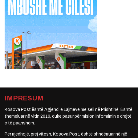
IMPRESUM
Kosova Post është Agjenci e Lajmeve me seli në Prishtinë. Është
themeluar në vitin 2016, duke pasur për mision informimin e drejtë
e të paanshëm.
Për rrjedhojë, prej vitesh, Kosova Post, është shndërruar në një