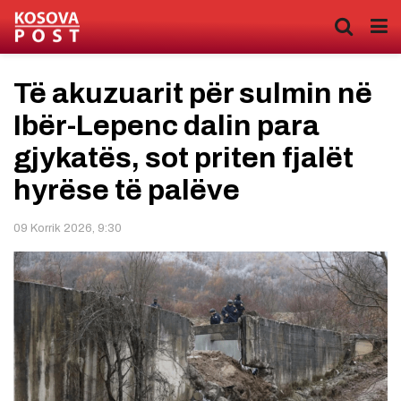
Të akuzuarit për sulmin në
Ibër-Lepenc dalin para
gjykatës, sot priten fjalët
hyrëse të palëve
09 Korrik 2026, 9:30