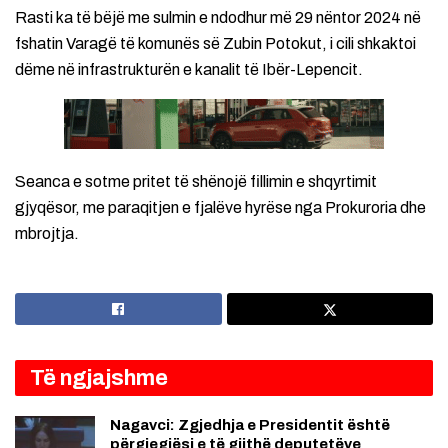
Rasti ka të bëjë me sulmin e ndodhur më 29 nëntor 2024 në
fshatin Varagë të komunës së Zubin Potokut, i cili shkaktoi
dëme në infrastrukturën e kanalit të Ibër-Lepencit.
Seanca e sotme pritet të shënojë fillimin e shqyrtimit
gjyqësor, me paraqitjen e fjalëve hyrëse nga Prokuroria dhe
mbrojtja.
Të ngjajshme
Nagavci: Zgjedhja e Presidentit është
përgjegjësi e të gjithë deputetëve