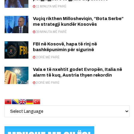
11 MINUTA MË PARË
Vuçiq rikthen Millosheviqin, “Bota Serbe”
me strategji kundër Kosovës
39 MINUTA MË PARË
FBI në Kosovë, hapa të rinj në
bashkëpunimin për sigurinë
2 ORË MË PARË
Vala e të nxehtit godet Evropën, Italia në
alarm të kuq, Austria thyen rekordin
2 ORË MË PARË