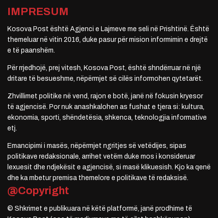
IMPRESUM
Kosova Post është Agjenci e Lajmeve me seli në Prishtinë. Është
themeluar në vitin 2016, duke pasur për mision informimin e drejtë
e të paanshëm.
Për rrjedhojë, prej vitesh, Kosova Post, është shndërruar në një
dritare të besueshme, nëpërmjet së cilës informohen qytetarët.
Zhvillimet politike në vend, rajon e botë, janë në fokusin kryesor
të agjencisë. Por nuk anashkalohen as fushat e tjera si: kultura,
ekonomia, sporti, shëndetësia, shkenca, teknologjia informative
etj.
Emancipimi i masës, nëpërmjet ngritjes së vetëdijes, sipas
politikave redaksionale, arrihet vetëm duke mos i konsideruar
lexuesit dhe ndjekësit e agjencisë, si masë klikuesish. Kjo ka qenë
dhe ka mbetur premisa themelore e politikave të redaksisë.
@Copyright
© Shkrimet e publikuara në këtë platformë, janë prodhime të