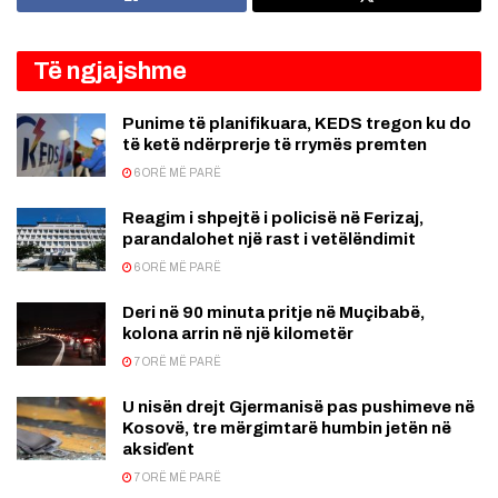
Të ngjajshme
Punime të planifikuara, KEDS tregon ku do
të ketë ndërprerje të rrymës premten
6 ORË MË PARË
Reagim i shpejtë i policisë në Ferizaj,
parandalohet një rast i vetëlëndimit
6 ORË MË PARË
Deri në 90 minuta pritje në Muçibabë,
kolona arrin në një kilometër
7 ORË MË PARË
U nisën drejt Gjermanisë pas pushimeve në
Kosovë, tre mërgimtarë humbin jetën në
aksiďent
7 ORË MË PARË