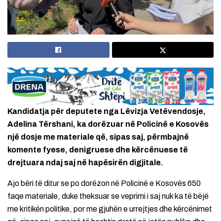
Kandidatja për deputete nga Lëvizja Vetëvendosje,
Adelina Tërshani, ka dorëzuar në Policinë e Kosovës
një dosje me materiale që, sipas saj, përmbajnë
komente fyese, denigruese dhe kërcënuese të
drejtuara ndaj saj në hapësirën digjitale.
Ajo bëri të ditur se po dorëzon në Policinë e Kosovës 650
faqe materiale, duke theksuar se veprimi i saj nuk ka të bëjë
me kritikën politike, por me gjuhën e urrejtjes dhe kërcënimet