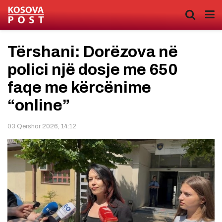
Tërshani: Dorëzova në
polici një dosje me 650
faqe me kërcënime
“online”
03 Qershor 2026, 14:12