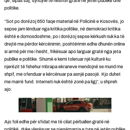
që, sipas saj, synojnë të heshtin gratë në jetën publike dhe
politike.
“Sot po dorëzoj 650 faqe material në Policinë e Kosovës, jo
sepse jam lënduar nga kritika politike, në demokraci kritika
është e domosdoshme, po i dorëzoj sepse kërkush nuk ka të
drejtë me përdor kërcënimin, poshtërimin edhe dhunën online
si armë për me i hesht, frikësuar apo larguar gratë nga jeta
publike e politike. Shumë e kemi toleruar një kulturë ku
njerëzit të fshehur mbrapa ekraneve mendojnë se mund me
shpif, me ofenduar e kërcënuar pa asnjë pasojë. Kjo duhet
me marrë fund. Interneti nuk është zonë pa ligj”, u shpreh
ajo.
Ajo foli edhe për sfidat me të cilat përballen gratë në
politikë, duke vlerësuar se pjesëmarrja e tyre në jetën publike