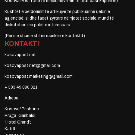
Kosova Post (ose të mediumeve me të cilat bashkëpunon).
Kushtet e përdorimit të artikujve të publikuar në uebin e
agjencisë, si dhe faqet zyrtare në rrjetet sociale, mund të
diskutohen me palët e interesuara.
(Për më shumë shihni rubrikën e kontaktit)
KONTAKTI
kosovapost.net
kosovapost.net@gmail.com
kosovapost.marketing@gmail.com
+ 383 49 890 321
Adresa:
Kosovë/ Prishtinë
Rruga: Garibaldi;
‘Hotel Grand’;
Kati II