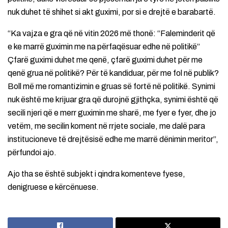
nuk duhet të shihet si akt guximi, por si e drejtë e barabartë.
“Ka vajza e gra që në vitin 2026 më thonë: “Faleminderit që
e ke marrë guximin me na përfaqësuar edhe në politikë”
Çfarë guximi duhet me qenë, çfarë guximi duhet për me
qenë grua në politikë? Për të kandiduar, për me fol në publik?
Boll më me romantizimin e gruas së fortë në politikë. Synimi
nuk është me krijuar gra që durojnë gjithçka, synimi është që
secili njeri që e merr guximin me sharë, me fyer e fyer, dhe jo
vetëm, me secilin koment në rrjete sociale, me dalë para
institucioneve të drejtësisë edhe me marrë dënimin meritor”,
përfundoi ajo.
Ajo tha se është subjekt i qindra komenteve fyese,
denigruese e kërcënuese.