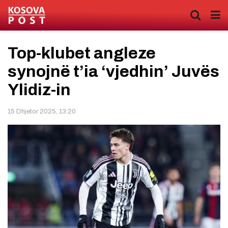
Top-klubet angleze
synojnë t’ia ‘vjedhin’ Juvës
Ylidiz-in
15 Dhjetor 2025, 13:20