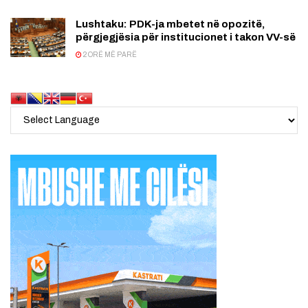
Lushtaku: PDK-ja mbetet në opozitë,
përgjegjësia për institucionet i takon VV-së
2 ORË MË PARË