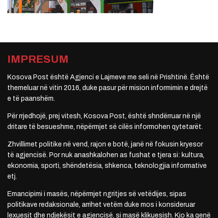
IMPRESUM
Kosova Post është Agjenci e Lajmeve me seli në Prishtinë. Është
themeluar në vitin 2016, duke pasur për mision informimin e drejtë
e të paanshëm.
Për rrjedhojë, prej vitesh, Kosova Post, është shndërruar në një
dritare të besueshme, nëpërmjet së cilës informohen qytetarët.
Zhvillimet politike në vend, rajon e botë, janë në fokusin kryesor
të agjencisë. Por nuk anashkalohen as fushat e tjera si: kultura,
ekonomia, sporti, shëndetësia, shkenca, teknologjia informative
etj.
Emancipimi i masës, nëpërmjet ngritjes së vetëdijes, sipas
politikave redaksionale, arrihet vetëm duke mos i konsideruar
lexuesit dhe ndjekësit e agjencisë, si masë klikuesish. Kjo ka qenë