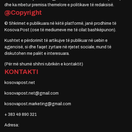
dhe ka mbetur premisa themelore e politikave të redaksisë.
@Copyright
© Shkrimet e publikuara në këtë platformë, janë prodhime të
Kosova Post (ose të mediumeve me të cilat bashkëpunon).
Kushtet e përdorimit të artikujve të publikuar në uebin e
agjencisë, si dhe faqet zyrtare në rrjetet sociale, mund të
diskutohen me palët e interesuara.
(Për më shumë shihni rubrikën e kontaktit)
KONTAKTI
kosovapost.net
kosovapost.net@gmail.com
kosovapost.marketing@gmail.com
+ 383 49 890 321
Adresa: