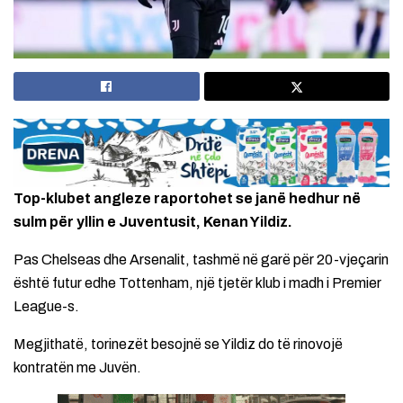
Top-klubet angleze raportohet se janë hedhur në
sulm për yllin e Juventusit, Kenan Yildiz.
Pas Chelseas dhe Arsenalit, tashmë në garë për 20-vjeçarin
është futur edhe Tottenham, një tjetër klub i madh i Premier
League-s.
Megjithatë, torinezët besojnë se Yildiz do të rinovojë
kontratën me Juvën.