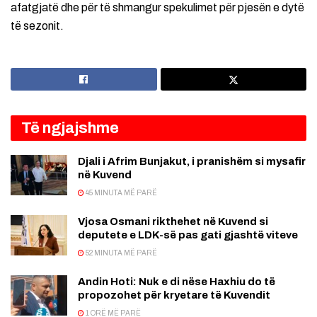
afatgjatë dhe për të shmangur spekulimet për pjesën e dytë
të sezonit.
Të ngjajshme
Djali i Afrim Bunjakut, i pranishëm si mysafir
në Kuvend
45 MINUTA MË PARË
Vjosa Osmani rikthehet në Kuvend si
deputete e LDK-së pas gati gjashtë viteve
52 MINUTA MË PARË
Andin Hoti: Nuk e di nëse Haxhiu do të
propozohet për kryetare të Kuvendit
1 ORË MË PARË