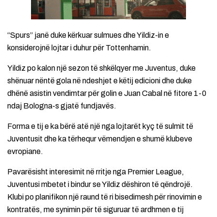
“Spurs” janë duke kërkuar sulmues dhe Yildiz-in e
konsiderojnë lojtar i duhur për Tottenhamin.
Yildiz po kalon një sezon të shkëlqyer me Juventus, duke
shënuar nëntë gola në ndeshjet e këtij edicioni dhe duke
dhënë asistin vendimtar për golin e Juan Cabal në fitore 1-0
ndaj Bologna-s gjatë fundjavës.
Forma e tij e ka bërë atë një nga lojtarët kyç të sulmit të
Juventusit dhe ka tërhequr vëmendjen e shumë klubeve
evropiane.
Pavarësisht interesimit në rritje nga Premier League,
Juventusi mbetet i bindur se Yildiz dëshiron të qëndrojë.
Klubi po planifikon një raund të ri bisedimesh për rinovimin e
kontratës, me synimin për të siguruar të ardhmen e tij