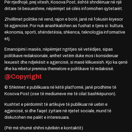
Për rrjedhojë, prej vitesh, Kosova Post, është shndërruar në një
dritare të besueshme, nëpërmjet së cilës informohen qytetarët.
Zhvillimet politike në vend, rajon e botë, janë në fokusin kryesor
të agjencisë. Por nuk anashkalohen as fushat e tjera si: kultura,
ekonomia, sporti, shëndetësia, shkenca, teknologjia informative
etj.
Emancipimi i masës, nëpërmjet ngritjes së vetëdijes, sipas
politikave redaksionale, arrihet vetëm duke mos i konsideruar
lexuesit dhe ndjekësit e agjencisë, si masë klikuesish. Kjo ka qenë
dhe ka mbetur premisa themelore e politikave të redaksisë.
@Copyright
© Shkrimet e publikuara në këtë platformë, janë prodhime të
Kosova Post (ose të mediumeve me të cilat bashkëpunon).
Kushtet e përdorimit të artikujve të publikuar në uebin e
agjencisë, si dhe faqet zyrtare në rrjetet sociale, mund të
diskutohen me palët e interesuara.
(Për më shumë shihni rubrikën e kontaktit)