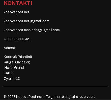
KONTAKTI
kosovapost.net
kosovapost.net@gmail.com
kosovapost.marketing@gmail.com
+ 383 49 890 321
Adresa:
Kosovë/ Prishtinë
Rruga: Garibaldi;
‘Hotel Grand’;
Kati II
Zyra nr. 13
© 2023 KosovaPost.net - Të gjitha të drejtat e rezervuara.