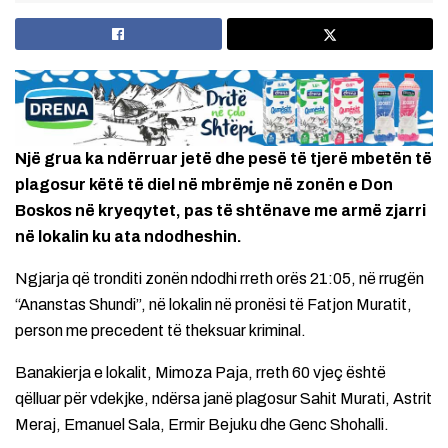
Një grua ka ndërruar jetë dhe pesë të tjerë mbetën të
plagosur këtë të diel në mbrëmje në zonën e Don
Boskos në kryeqytet, pas të shtënave me armë zjarri
në lokalin ku ata ndodheshin.
Ngjarja që tronditi zonën ndodhi rreth orës 21:05, në rrugën
“Ananstas Shundi”, në lokalin në pronësi të Fatjon Muratit,
person me precedent të theksuar kriminal.
Banakierja e lokalit, Mimoza Paja, rreth 60 vjeç është
qëlluar për vdekjke, ndërsa janë plagosur Sahit Murati, Astrit
Meraj, Emanuel Sala, Ermir Bejuku dhe Genc Shohalli.