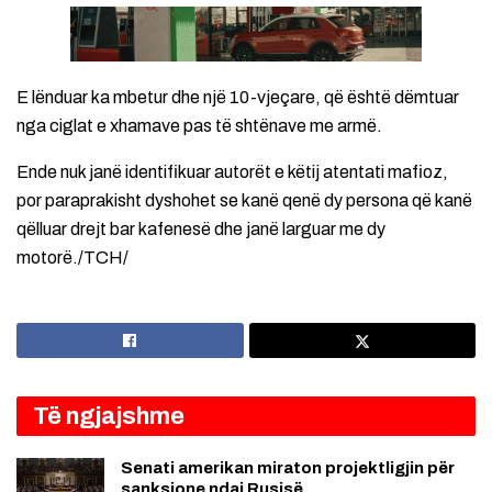
E lënduar ka mbetur dhe një 10-vjeçare, që është dëmtuar
nga ciglat e xhamave pas të shtënave me armë.
Ende nuk janë identifikuar autorët e këtij atentati mafioz,
por paraprakisht dyshohet se kanë qenë dy persona që kanë
qëlluar drejt bar kafenesë dhe janë larguar me dy
motorë./TCH/
Të ngjajshme
Senati amerikan miraton projektligjin për
sanksione ndaj Rusisë