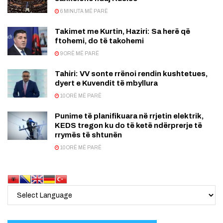
6 MINUTA MË PARË
Takimet me Kurtin, Haziri: Sa herë që
ftohemi, do të takohemi
9 ORË MË PARË
Tahiri: VV sonte rrënoi rendin kushtetues,
dyert e Kuvendit të mbyllura
10 ORË MË PARË
Punime të planifikuara në rrjetin elektrik,
KEDS tregon ku do të ketë ndërprerje të
rrymës të shtunën
10 ORË MË PARË