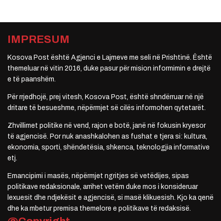
IMPRESUM
Kosova Post është Agjenci e Lajmeve me seli në Prishtinë. Është
themeluar në vitin 2016, duke pasur për mision informimin e drejtë
e të paanshëm.
Për rrjedhojë, prej vitesh, Kosova Post, është shndërruar në një
dritare të besueshme, nëpërmjet së cilës informohen qytetarët.
Zhvillimet politike në vend, rajon e botë, janë në fokusin kryesor
të agjencisë. Por nuk anashkalohen as fushat e tjera si: kultura,
ekonomia, sporti, shëndetësia, shkenca, teknologjia informative
etj.
Emancipimi i masës, nëpërmjet ngritjes së vetëdijes, sipas
politikave redaksionale, arrihet vetëm duke mos i konsideruar
lexuesit dhe ndjekësit e agjencisë, si masë klikuesish. Kjo ka qenë
dhe ka mbetur premisa themelore e politikave të redaksisë.