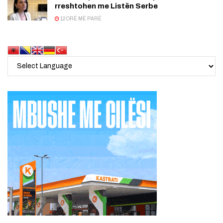
rreshtohen me Listën Serbe
12 ORË MË PARË