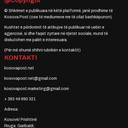
@Copyright
© Shkrimet e publikuara në këtë platformë, janë prodhime të
Kosova Post (ose të mediumeve me të cilat bashkëpunon).
Kushtet e përdorimit të artikujve të publikuar në uebin e
agjencisë, si dhe faqet zyrtare në rrjetet sociale, mund të
diskutohen me palët e interesuara.
(Për më shumë shihni rubrikën e kontaktit)
KONTAKTI
kosovapost.net
kosovapost.net@gmail.com
kosovapost.marketing@gmail.com
+ 383 49 890 321
Adresa:
Kosovë/ Prishtinë
Rruga: Garibaldi;