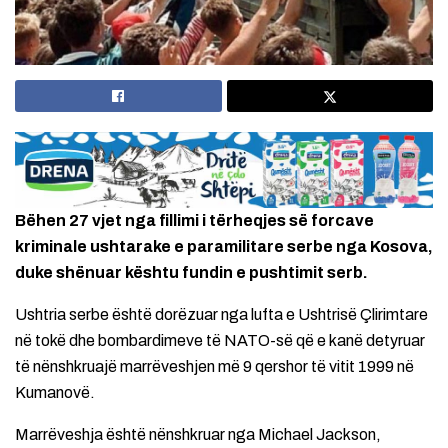
Bëhen 27 vjet nga fillimi i tërheqjes së forcave
kriminale ushtarake e paramilitare serbe nga Kosova,
duke shënuar kështu fundin e pushtimit serb.
Ushtria serbe është dorëzuar nga lufta e Ushtrisë Çlirimtare
në tokë dhe bombardimeve të NATO-së që e kanë detyruar
të nënshkruajë marrëveshjen më 9 qershor të vitit 1999 në
Kumanovë.
Marrëveshja është nënshkruar nga Michael Jackson,