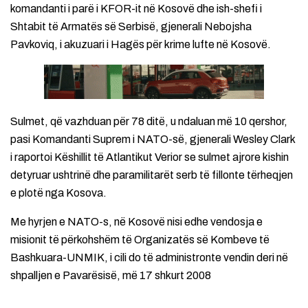
komandanti i parë i KFOR-it në Kosovë dhe ish-shefi i
Shtabit të Armatës së Serbisë, gjenerali Nebojsha
Pavkoviq, i akuzuari i Hagës për krime lufte në Kosovë.
Sulmet, që vazhduan për 78 ditë, u ndaluan më 10 qershor,
pasi Komandanti Suprem i NATO-së, gjenerali Wesley Clark
i raportoi Këshillit të Atlantikut Verior se sulmet ajrore kishin
detyruar ushtrinë dhe paramilitarët serb të fillonte tërheqjen
e plotë nga Kosova.
Me hyrjen e NATO-s, në Kosovë nisi edhe vendosja e
misionit të përkohshëm të Organizatës së Kombeve të
Bashkuara-UNMIK, i cili do të administronte vendin deri në
shpalljen e Pavarësisë, më 17 shkurt 2008