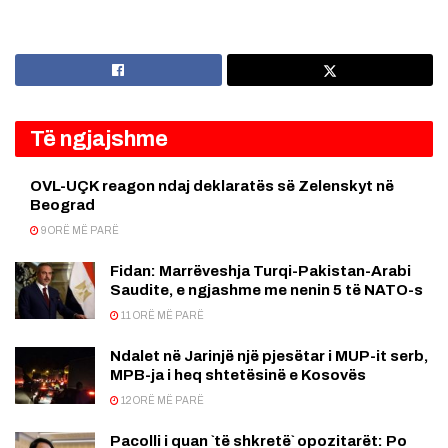
Të ngjajshme
OVL-UÇK reagon ndaj deklaratës së Zelenskyt në
Beograd
9 ORË MË PARË
Fidan: Marrëveshja Turqi-Pakistan-Arabi
Saudite, e ngjashme me nenin 5 të NATO-s
11 ORË MË PARË
Ndalet në Jarinjë një pjesëtar i MUP-it serb,
MPB-ja i heq shtetësinë e Kosovës
12 ORË MË PARË
Pacolli i quan `të shkretë` opozitarët: Po