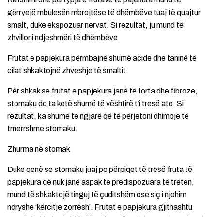
gërryejë mbulesën mbrojtëse të dhëmbëve tuaj të quajtur
smalt, duke ekspozuar nervat. Si rezultat, ju mund të
zhvilloni ndjeshmëri të dhëmbëve.
Frutat e papjekura përmbajnë shumë acide dhe taninë të
cilat shkaktojnë zhveshje të smaltit.
Për shkak se frutat e papjekura janë të forta dhe fibroze,
stomaku do ta ketë shumë të vështirë t’i tresë ato. Si
rezultat, ka shumë të ngjarë që të përjetoni dhimbje të
tmerrshme stomaku.
Zhurma në stomak
Duke qenë se stomaku juaj po përpiqet të tresë fruta të
papjekura që nuk janë aspak të predispozuara të treten,
mund të shkaktojë tinguj të çuditshëm ose siç i njohim
ndryshe ‘kërcitje zorrësh’. Frutat e papjekura gjithashtu