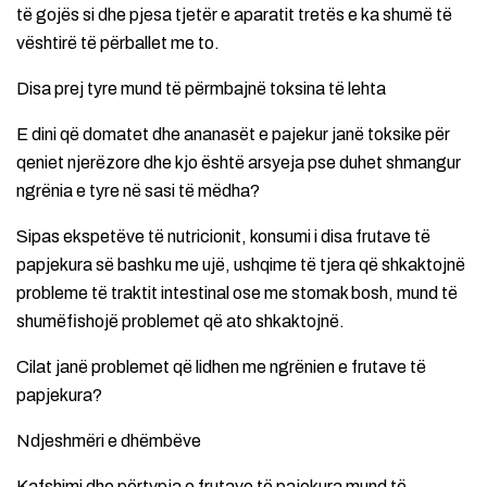
të gojës si dhe pjesa tjetër e aparatit tretës e ka shumë të
vështirë të përballet me to.
Disa prej tyre mund të përmbajnë toksina të lehta
E dini që domatet dhe ananasët e pajekur janë toksike për
qeniet njerëzore dhe kjo është arsyeja pse duhet shmangur
ngrënia e tyre në sasi të mëdha?
Sipas ekspetëve të nutricionit, konsumi i disa frutave të
papjekura së bashku me ujë, ushqime të tjera që shkaktojnë
probleme të traktit intestinal ose me stomak bosh, mund të
shumëfishojë problemet që ato shkaktojnë.
Cilat janë problemet që lidhen me ngrënien e frutave të
papjekura?
Ndjeshmëri e dhëmbëve
Kafshimi dhe përtypja e frutave të pajekura mund të