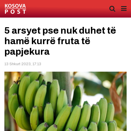
5 arsyet pse nuk duhet të
hamë kurrë fruta të
papjekura
13 Shkurt 2023, 17:13