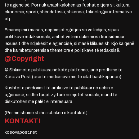
të agjencisë. Por nuk anashkalohen as fushat e tjera si: kultura,
ekonomia, sporti, shëndetësia, shkenca, teknologjia informative
etj.
Emancipimi i masës, nëpërmjet ngritjes së vetëdijes, sipas
politikave redaksionale, arrihet vetëm duke mos i konsideruar
lexuesit dhe ndjekësit e agjencisë, si masë klikuesish. Kjo ka qenë
dhe ka mbetur premisa themelore e politikave të redaksisë.
@Copyright
© Shkrimet e publikuara në këtë platformë, janë prodhime të
Kosova Post (ose të mediumeve me të cilat bashkëpunon).
Kushtet e përdorimit të artikujve të publikuar në uebin e
agjencisë, si dhe faqet zyrtare në rrjetet sociale, mund të
diskutohen me palët e interesuara.
(Për më shumë shihni rubrikën e kontaktit)
KONTAKTI
kosovapost.net