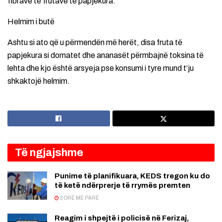
fibrave të frutave të papjekura.
Helmim i butë
Ashtu si ato që u përmendën më herët, disa fruta të
papjekura si domatet dhe ananasët përmbajnë toksina të
lehta dhe kjo është arsyeja pse konsumi i tyre mund t’ju
shkaktojë helmim.
Të ngjajshme
Punime të planifikuara, KEDS tregon ku do
të ketë ndërprerje të rrymës premten
3 ORË MË PARË
Reagim i shpejtë i policisë në Ferizaj,