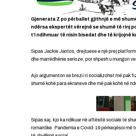
Gjenerata Z po përballet gjithnjë e më shumë
ndërsa ekspertët vërejnë se shumë të rinj po 
t’i ndihmuar të nisin bisedat dhe të krijojnë k
Sipas Jackie Jantos, drejtuese e një prej platform
dhe marrëdhënie serioze, por shpesh u mungon vet
Ajo argumenton se brezi i ri socializohet më pak 
shumë kohë para ekraneve dhe më pak kohë në ndër
Sipas saj, kjo ka ndikuar në aftësitë sociale të sh
romantike. Pandemia e Covid-19 përkeqësoi më tej
të zhvillimit social.