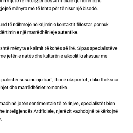
orin mjete të Inteligjencës Artificiale që ndihmojnë
gjejnë mënyra më të lehta për të nisur një bisedë.
 të ndihmojë në krijimin e kontaktit fillestar, por nuk
ërtimin e një marrëdhënieje autentike.
shtë mënyra e kalimit të kohës së lirë. Sipas specialistëve
r me jetën e natës dhe kulturën e alkoolit krahasuar me
palestër sesa në një bar”, thonë ekspertët, duke theksuar
johjet dhe marrëdhëniet romantike.
 madh në jetën sentimentale të të rinjve, specialistët bien
e Inteligjencës Artificiale, njerëzit vazhdojnë të kërkojnë
e.