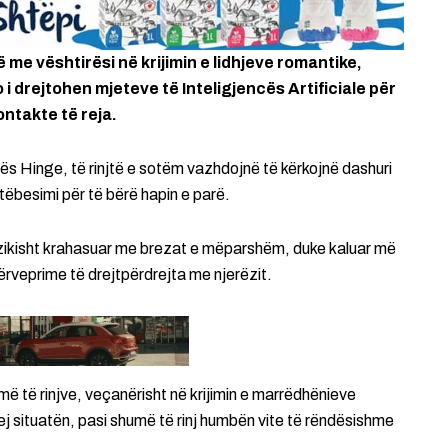
 me vështirësi në krijimin e lidhjeve romantike,
i drejtohen mjeteve të Inteligjencës Artificiale për
ontakte të reja.
ës Hinge, të rinjtë e sotëm vazhdojnë të kërkojnë dashuri
ëbesimi për të bërë hapin e parë.
fizikisht krahasuar me brezat e mëparshëm, duke kaluar më
veprime të drejtpërdrejta me njerëzit.
umë të rinjve, veçanërisht në krijimin e marrëdhënieve
 situatën, pasi shumë të rinj humbën vite të rëndësishme