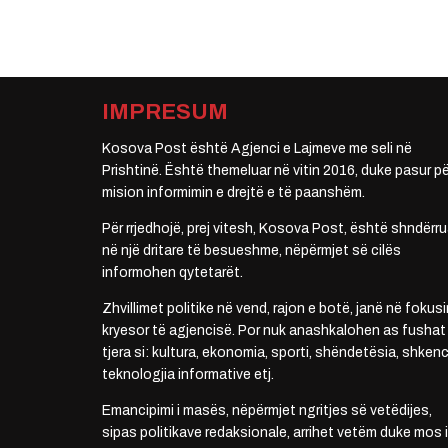
IMPRESUM
Kosova Post është Agjenci e Lajmeve me seli në
Prishtinë. Është themeluar në vitin 2016, duke pasur pë
mision informimin e drejtë e të paanshëm.
Për rrjedhojë, prej vitesh, Kosova Post, është shndërru
në një dritare të besueshme, nëpërmjet së cilës
informohen qytetarët.
Zhvillimet politike në vend, rajon e botë, janë në fokusi
kryesor të agjencisë. Por nuk anashkalohen as fushat
tjera si: kultura, ekonomia, sporti, shëndetësia, shkenc
teknologjia informative etj.
Emancipimi i masës, nëpërmjet ngritjes së vetëdijes,
sipas politikave redaksionale, arrihet vetëm duke mos i