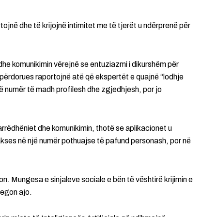
rtojnë dhe të krijojnë intimitet me të tjerët u ndërprenë për
he komunikimin vërejnë se entuziazmi i dikurshëm për
 përdorues raportojnë atë që ekspertët e quajnë “lodhje
jë numër të madh profilesh dhe zgjedhjesh, por jo
arrëdhëniet dhe komunikimin, thotë se aplikacionet u
akses në një numër pothuajse të pafund personash, por në
 Mungesa e sinjaleve sociale e bën të vështirë krijimin e
jegon ajo.