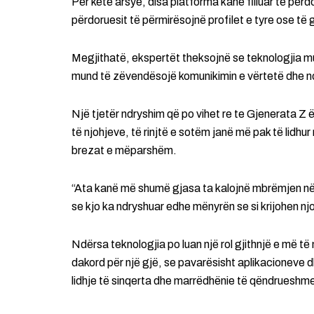
Për këtë arsye, disa platforma kanë filluar të përd
përdoruesit të përmirësojnë profilet e tyre ose të 
Megjithatë, ekspertët theksojnë se teknologjia mund
mund të zëvendësojë komunikimin e vërtetë dhe nd
Një tjetër ndryshim që po vihet re te Gjenerata Z ë
të njohjeve, të rinjtë e sotëm janë më pak të lidhu
brezat e mëparshëm.
“Ata kanë më shumë gjasa ta kalojnë mbrëmjen në 
se kjo ka ndryshuar edhe mënyrën se si krijohen n
Ndërsa teknologjia po luan një rol gjithnjë e më të
dakord për një gjë, se pavarësisht aplikacioneve dh
lidhje të sinqerta dhe marrëdhënie të qëndrueshm