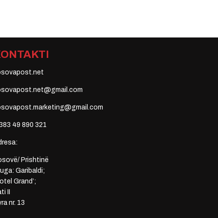
KONTAKTI
osovapost.net
osovapost.net@gmail.com
osovapost.marketing@gmail.com
383 49 890 321
dresa:
sovë/ Prishtinë
uga: Garibaldi;
otel Grand’;
ti II
ra nr. 13