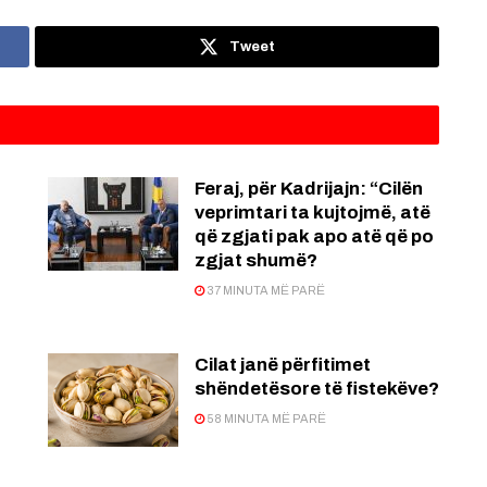
Tweet
Feraj, për Kadrijajn: “Cilën
veprimtari ta kujtojmë, atë
që zgjati pak apo atë që po
zgjat shumë?
37 MINUTA MË PARË
Cilat janë përfitimet
shëndetësore të fistekëve?
o
58 MINUTA MË PARË