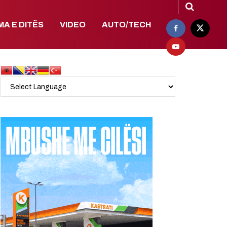
MA E DITËS
VIDEO
AUTO/TECH