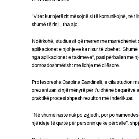
“Vitet kur njerëzit mësojnë si të komunikojnë, të fli
shumë të rinj”, tha ajo.
Ndërkohë, studiuesit që merren me marrëdhëniet d
aplikacionet e njohjeve ka nisur të zbehet. Shumë
nga aplikacionet e takimeve”, pasi përballen me n
domosdoshmërisht me lidhje më cilësore.
Profesoresha Carolina Bandinelli, e cila studion m
prezantuan si një mënyrë për t’u dhënë beqarëve 
praktikë procesi shpesh rezulton më i ndërlikuar.
“Në shumë raste nuk po zgjedh, por po hamendëson.
një ideje të qartë për personin që ke përballë”, shp