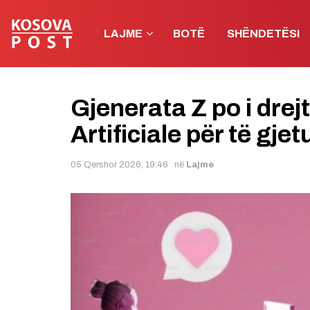
LAJME
BOTË
SHËNDETËSI
Gjenerata Z po i drej
Artificiale për të gje
05 Qershor 2026, 19:46
në
Lajme