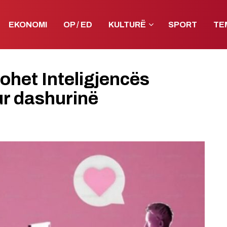
EKONOMI
OP / ED
KULTURË
SPORT
TE
tohet Inteligjencës
tur dashurinë