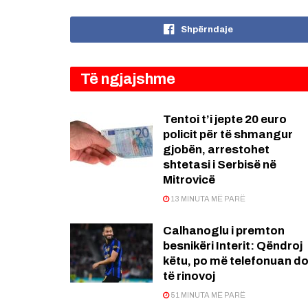
Shpërndaje
Të ngjajshme
Tentoi t’i jepte 20 euro
policit për të shmangur
gjobën, arrestohet
shtetasi i Serbisë në
Mitrovicë
13 MINUTA MË PARË
Calhanoglu i premton
besnikëri Interit: Qëndroj
këtu, po më telefonuan d
të rinovoj
51 MINUTA MË PARË