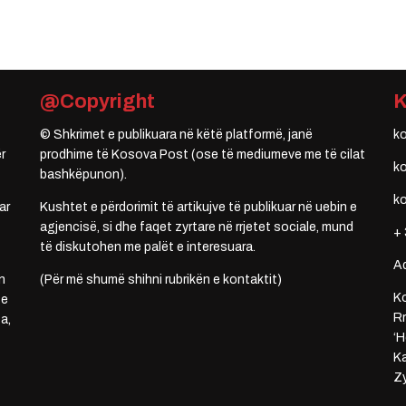
@Copyright
© Shkrimet e publikuara në këtë platformë, janë
k
r
prodhime të Kosova Post (ose të mediumeve me të cilat
k
bashkëpunon).
k
ar
Kushtet e përdorimit të artikujve të publikuar në uebin e
agjencisë, si dhe faqet zyrtare në rrjetet sociale, mund
+ 
të diskutohen me palët e interesuara.
A
n
(Për më shumë shihni rubrikën e kontaktit)
Ko
 e
Rr
a,
‘H
Ka
Zy