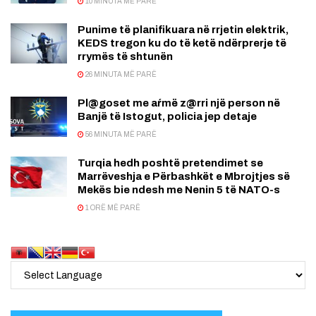
10 MINUTA MË PARË
Punime të planifikuara në rrjetin elektrik,
KEDS tregon ku do të ketë ndërprerje të
rrymës të shtunën
26 MINUTA MË PARË
Pl@goset me aŕmë z@rri një person në
Banjë të Istogut, policia jep detaje
56 MINUTA MË PARË
Turqia hedh poshtë pretendimet se
Marrëveshja e Përbashkët e Mbrojtjes së
Mekës bie ndesh me Nenin 5 të NATO-s
1 ORË MË PARË