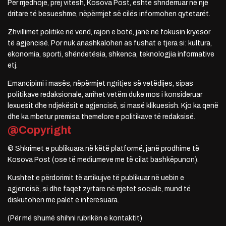
Për rrjedhojë, prej vitesh, Kosova Post, është shndërruar në një
dritare të besueshme, nëpërmjet së cilës informohen qytetarët.
Zhvillimet politike në vend, rajon e botë, janë në fokusin kryesor
të agjencisë. Por nuk anashkalohen as fushat e tjera si: kultura,
ekonomia, sporti, shëndetësia, shkenca, teknologjia informative
etj.
Emancipimi i masës, nëpërmjet ngritjes së vetëdijes, sipas
politikave redaksionale, arrihet vetëm duke mos i konsideruar
lexuesit dhe ndjekësit e agjencisë, si masë klikuesish. Kjo ka qenë
dhe ka mbetur premisa themelore e politikave të redaksisë.
@Copyright
© Shkrimet e publikuara në këtë platformë, janë prodhime të
Kosova Post (ose të mediumeve me të cilat bashkëpunon).
Kushtet e përdorimit të artikujve të publikuar në uebin e
agjencisë, si dhe faqet zyrtare në rrjetet sociale, mund të
diskutohen me palët e interesuara.
(Për më shumë shihni rubrikën e kontaktit)