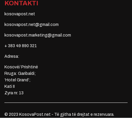
KONTAKTI
kosovapost.net
kosovapost.net@gmail.com
kosovapost.marketing@gmail.com
+ 383 49 890 321
Adresa:
Kosovë/ Prishtinë
Rruga: Garibaldi;
‘Hotel Grand’;
Kati II
Zyra nr. 13
© 2023 KosovaPost.net - Të gjitha të drejtat e rezervuara.