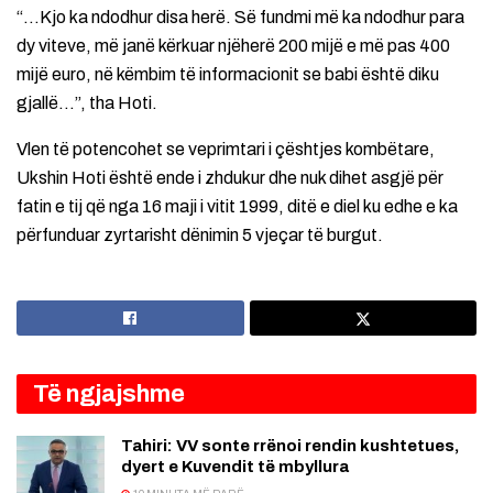
“…Kjo ka ndodhur disa herë. Së fundmi më ka ndodhur para
dy viteve, më janë kërkuar njëherë 200 mijë e më pas 400
mijë euro, në këmbim të informacionit se babi është diku
gjallë…”, tha Hoti.
Vlen të potencohet se veprimtari i çështjes kombëtare,
Ukshin Hoti është ende i zhdukur dhe nuk dihet asgjë për
fatin e tij që nga 16 maji i vitit 1999, ditë e diel ku edhe e ka
përfunduar zyrtarisht dënimin 5 vjeçar të burgut.
Të ngjajshme
Tahiri: VV sonte rrënoi rendin kushtetues,
dyert e Kuvendit të mbyllura