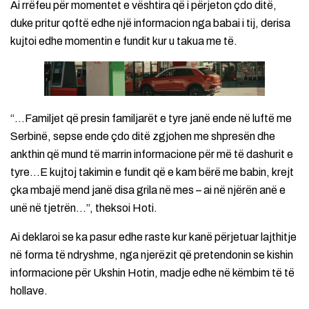
Ai rrëfeu për momentet e vështira që i përjeton çdo ditë,
duke pritur qoftë edhe një informacion nga babai i tij, derisa
kujtoi edhe momentin e fundit kur u takua me të.
“…Familjet që presin familjarët e tyre janë ende në luftë me
Serbinë, sepse ende çdo ditë zgjohen me shpresën dhe
ankthin që mund të marrin informacione për më të dashurit e
tyre…E kujtoj takimin e fundit që e kam bërë me babin, krejt
çka mbajë mend janë disa grila në mes – ai në njërën anë e
unë në tjetrën…”, theksoi Hoti.
Ai deklaroi se ka pasur edhe raste kur kanë përjetuar lajthitje
në forma të ndryshme, nga njerëzit që pretendonin se kishin
informacione për Ukshin Hotin, madje edhe në këmbim të të
hollave.