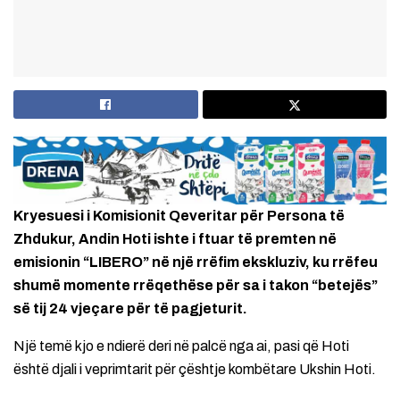
Kryesuesi i Komisionit Qeveritar për Persona të
Zhdukur, Andin Hoti ishte i ftuar të premten në
emisionin “LIBERO” në një rrëfim ekskluziv, ku rrëfeu
shumë momente rrëqethëse për sa i takon “betejës”
së tij 24 vjeçare për të pagjeturit.
Një temë kjo e ndierë deri në palcë nga ai, pasi që Hoti
është djali i veprimtarit për çështje kombëtare Ukshin Hoti.