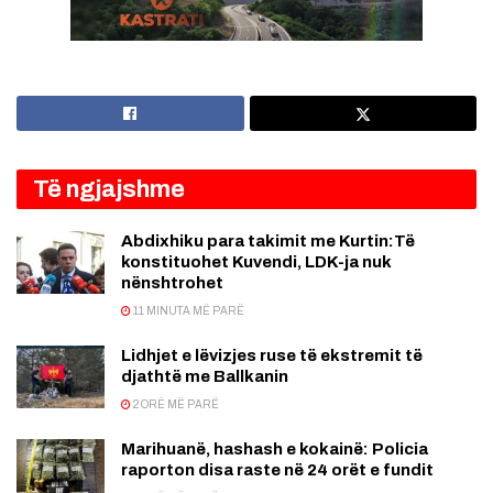
Të ngjajshme
Abdixhiku para takimit me Kurtin:Të
konstituohet Kuvendi, LDK-ja nuk
nënshtrohet
11 MINUTA MË PARË
Lidhjet e lëvizjes ruse të ekstremit të
djathtë me Ballkanin
2 ORË MË PARË
Marihuanë, hashash e kokainë: Policia
raporton disa raste në 24 orët e fundit