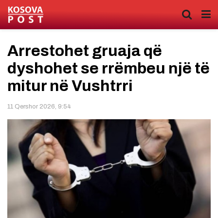
Arrestohet gruaja që
dyshohet se rrëmbeu një të
mitur në Vushtrri
11 Qershor 2026, 9:54