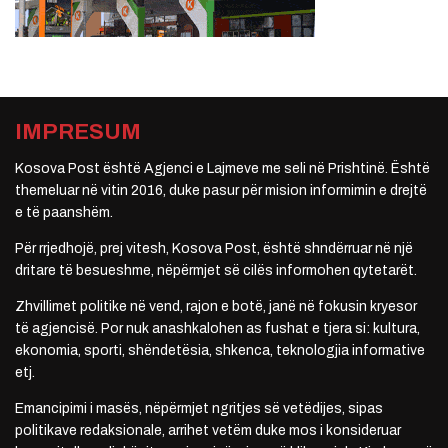
IMPRESUM
Kosova Post është Agjenci e Lajmeve me seli në Prishtinë. Është
themeluar në vitin 2016, duke pasur për mision informimin e drejtë
e të paanshëm.
Për rrjedhojë, prej vitesh, Kosova Post, është shndërruar në një
dritare të besueshme, nëpërmjet së cilës informohen qytetarët.
Zhvillimet politike në vend, rajon e botë, janë në fokusin kryesor
të agjencisë. Por nuk anashkalohen as fushat e tjera si: kultura,
ekonomia, sporti, shëndetësia, shkenca, teknologjia informative
etj.
Emancipimi i masës, nëpërmjet ngritjes së vetëdijes, sipas
politikave redaksionale, arrihet vetëm duke mos i konsideruar