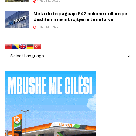
4 ORË MË PARË
Meta do të paguajë 942 milionë dollarë për
dështimin në mbrojtjen e të miturve
5 ORË MË PARË