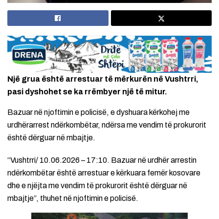
Një grua është arrestuar të mërkurën në Vushtrri,
pasi dyshohet se ka rrëmbyer një të mitur.
Bazuar në njoftimin e policisë, e dyshuara kërkohej me
urdhërarrest ndërkombëtar, ndërsa me vendim të prokurorit
është dërguar në mbajtje.
“Vushtrri/ 10.06.2026 – 17:10. Bazuar në urdhër arrestin
ndërkombëtar është arrestuar e kërkuara femër kosovare
dhe e njëjta me vendim të prokurorit është dërguar në
mbajtje”, thuhet në njoftimin e policisë.