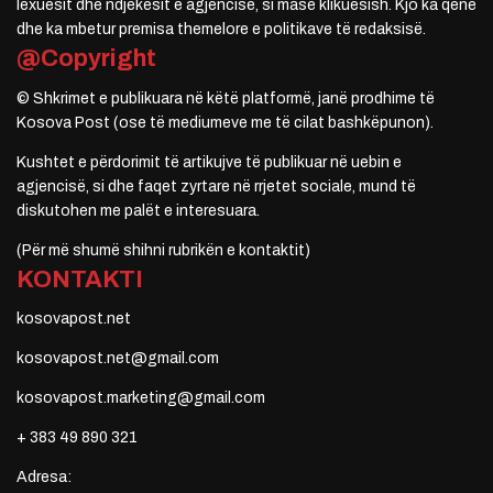
lexuesit dhe ndjekësit e agjencisë, si masë klikuesish. Kjo ka qenë
dhe ka mbetur premisa themelore e politikave të redaksisë.
@Copyright
© Shkrimet e publikuara në këtë platformë, janë prodhime të
Kosova Post (ose të mediumeve me të cilat bashkëpunon).
Kushtet e përdorimit të artikujve të publikuar në uebin e
agjencisë, si dhe faqet zyrtare në rrjetet sociale, mund të
diskutohen me palët e interesuara.
(Për më shumë shihni rubrikën e kontaktit)
KONTAKTI
kosovapost.net
kosovapost.net@gmail.com
kosovapost.marketing@gmail.com
+ 383 49 890 321
Adresa: