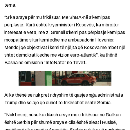
tema.
“S’ka arsye për mu frikësuar. Me ShBA-në s’kemi pas
përplasje, Kurti është kryeministër i Kosovës, ka mbrojtur
interesat e veta, me z. Grenell s’kemi pas përplasje kemi pas
mospajtime sikur kemi edhe me ambasadorin Hovenier.
Mendoj që objektivat i kemi të njëjta që Kosova me mbet një
shtet demokratik edhe me vizion euro-atlantik”, ka thënë
Basha në emisionin “InfoNata” në Tëvë1.
Ai ka thënë se nuk pret ndryshim të qasjes nga administrata
Trump dhe se ajo që duhet të frikësohet është Serbia.
“Nuk besoj, nëse ka dikush arsye me u frikësuar në Ballkan
është Serbia për shumë arsye e cila është aleat i Rusisë,
asnjëherë s’ka qenë e Amerikës. Serbia nuk i ka vë sanksione