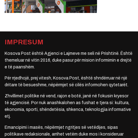
IMPRESUM
Kosova Post është Agjenci e Lajmeve me seli në Prishtinë. Është
themeluar në vitin 2016, duke pasur për mision informimin e drejtë
e të paanshëm.
Për rrjedhojë, prej vitesh, Kosova Post, është shndërruar në një
dritare të besueshme, nëpërmjet së cilës informohen qytetarët.
Zhvillimet politike në vend, rajon e botë, janë në fokusin kryesor
të agjencisë. Por nuk anashkalohen as fushat e tjera si: kultura,
ekonomia, sporti, shëndetësia, shkenca, teknologjia informative
etj.
Emancipimi i masës, nëpërmjet ngritjes së vetëdijes, sipas
politikave redaksionale, arrihet vetëm duke mos i konsideruar