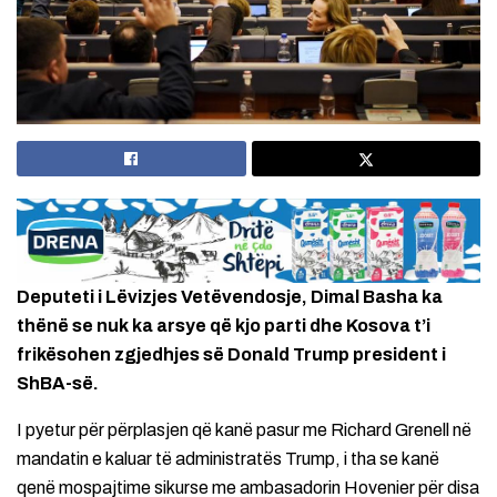
Deputeti i Lëvizjes Vetëvendosje, Dimal Basha ka
thënë se nuk ka arsye që kjo parti dhe Kosova t’i
frikësohen zgjedhjes së Donald Trump president i
ShBA-së.
I pyetur për përplasjen që kanë pasur me Richard Grenell në
mandatin e kaluar të administratës Trump, i tha se kanë
qenë mospajtime sikurse me ambasadorin Hovenier për disa