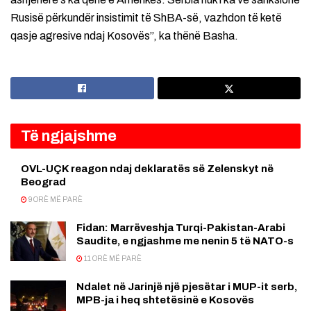
Rusisë përkundër insistimit të ShBA-së, vazhdon të ketë
qasje agresive ndaj Kosovës”, ka thënë Basha.
Të ngjajshme
OVL-UÇK reagon ndaj deklaratës së Zelenskyt në
Beograd
9 ORË MË PARË
Fidan: Marrëveshja Turqi-Pakistan-Arabi
Saudite, e ngjashme me nenin 5 të NATO-s
11 ORË MË PARË
Ndalet në Jarinjë një pjesëtar i MUP-it serb,
MPB-ja i heq shtetësinë e Kosovës