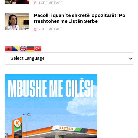
11 ORË MË PARË
Pacolli i quan `të shkretë` opozitarët: Po
rreshtohen me Listën Serbe
12 ORË MË PARË