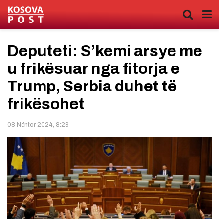
Deputeti: S’kemi arsye me
u frikësuar nga fitorja e
Trump, Serbia duhet të
frikësohet
08 Nëntor 2024, 8:23