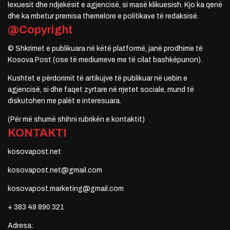
lexuesit dhe ndjekësit e agjencisë, si masë klikuesish. Kjo ka qenë
dhe ka mbetur premisa themelore e politikave të redaksisë.
@Copyright
© Shkrimet e publikuara në këtë platformë, janë prodhime të
Kosova Post (ose të mediumeve me të cilat bashkëpunon).
Kushtet e përdorimit të artikujve të publikuar në uebin e
agjencisë, si dhe faqet zyrtare në rrjetet sociale, mund të
diskutohen me palët e interesuara.
(Për më shumë shihni rubrikën e kontaktit)
KONTAKTI
kosovapost.net
kosovapost.net@gmail.com
kosovapost.marketing@gmail.com
+ 383 49 890 321
Adresa: